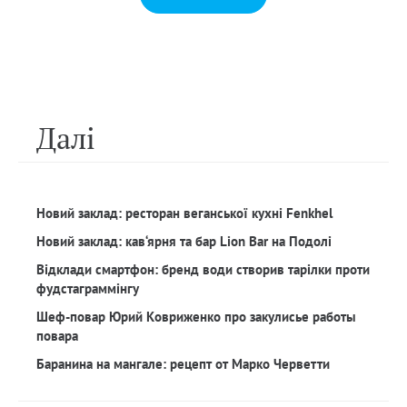
Далi
Новий заклад: ресторан веганської кухні Fenkhel
Новий заклад: кав‘ярня та бар Lion Bar на Подолі
Відклади смартфон: бренд води створив тарілки проти
фудстаграммінгу
Шеф-повар Юрий Ковриженко про закулисье работы
повара
Баранина на мангале: рецепт от Марко Черветти