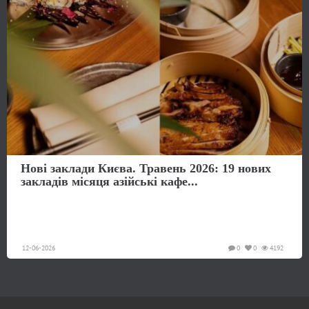
Нові заклади Києва. Травень 2026: 19 нових
закладів місяця азійські кафе...
12-06-2026
0
0
4192