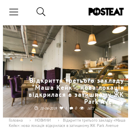
Відкриття третього закладу
"Маша Кейк": нова локація
відкрилася в затишному ЖК
Park Avenue
1
0
18-06-2019
1677
Головна
›
НОВИНИ
›
Відкриття третього закладу «Маша
Кейк»: нова локація відкрилася в затишному ЖК Park Avenue