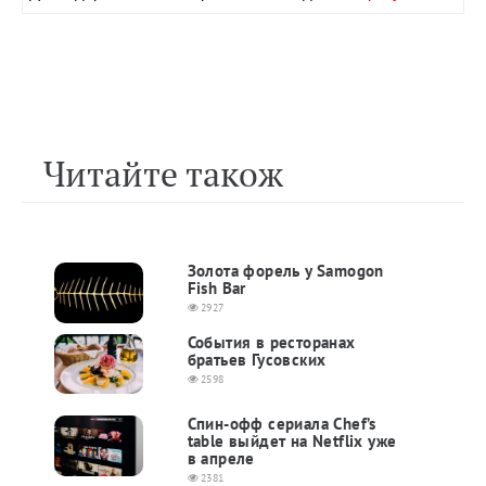
Читайте також
Золота форель у Samogon
Fish Bar
2927
События в ресторанах
братьев Гусовских
2598
Спин-офф сериала Сhef’s
table выйдет на Netflix уже
в апреле
2381