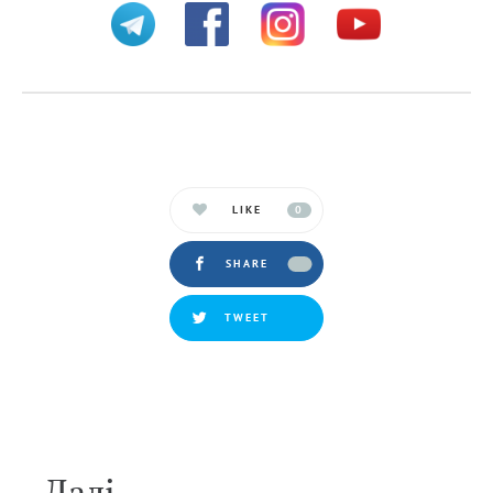
LIKE
0
SHARE
TWEET
Далi