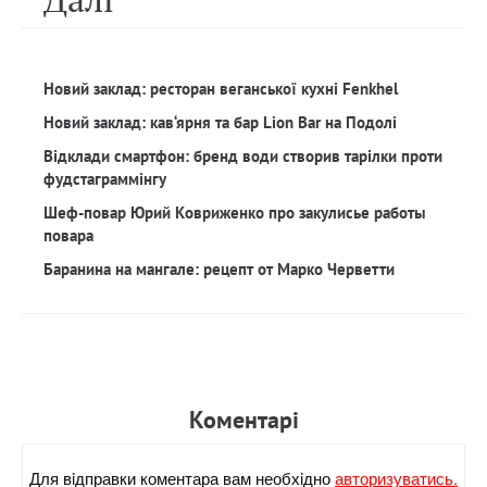
Новий заклад: ресторан веганської кухні Fenkhel
Новий заклад: кав‘ярня та бар Lion Bar на Подолі
Відклади смартфон: бренд води створив тарілки проти
фудстаграммінгу
Шеф-повар Юрий Ковриженко про закулисье работы
повара
Баранина на мангале: рецепт от Марко Черветти
Коментарi
Для вiдправки коментара вам необхiдно
авторизуватись.