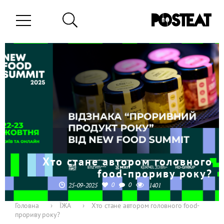
Хто стане автором головного
food-прориву року?
0
0
25-09-2025
1401
Головна
›
ЇЖА
›
Хто стане автором головного food-
прориву року?