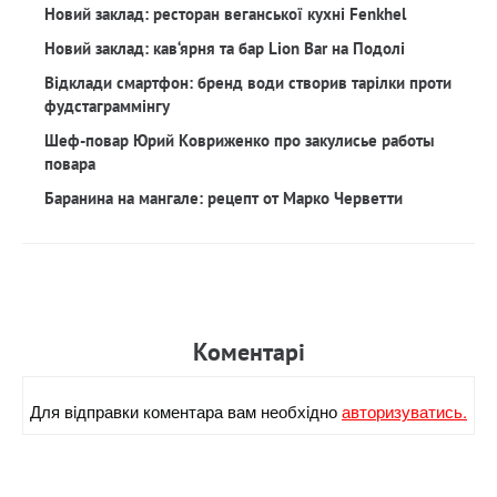
Новий заклад: ресторан веганської кухні Fenkhel
Новий заклад: кав‘ярня та бар Lion Bar на Подолі
Відклади смартфон: бренд води створив тарілки проти
фудстаграммінгу
Шеф-повар Юрий Ковриженко про закулисье работы
повара
Баранина на мангале: рецепт от Марко Черветти
Коментарi
Для вiдправки коментара вам необхiдно
авторизуватись.