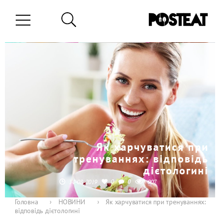
Як харчуватися при
тренуваннях: відповідь
дієтологині
0
0
14-08-2019
907
Головна
›
НОВИНИ
›
Як харчуватися при тренуваннях:
відповідь дієтологині