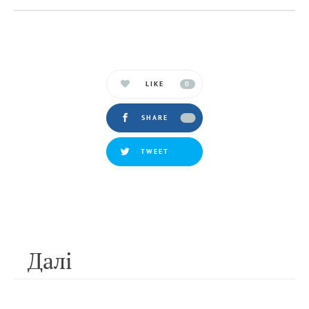
LIKE
0
SHARE
TWEET
Далi