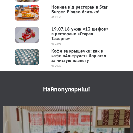
Новина від ресторанів Star
Burger. Різдво близько!
2133
19.07.18 ужин «13 шефов»
в ресторане «Старая
Таверна»
2891
Кофе за крышечки: как в
кафе «Альтруист» борются
за чистую планету
2925
Найпопулярніші