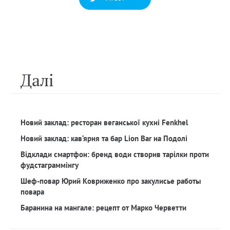
Далi
Новий заклад: ресторан веганської кухні Fenkhel
Новий заклад: кав‘ярня та бар Lion Bar на Подолі
Відклади смартфон: бренд води створив тарілки проти
фудстаграммінгу
Шеф-повар Юрий Ковриженко про закулисье работы
повара
Баранина на мангале: рецепт от Марко Черветти