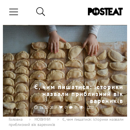
Є, чим пишатися: історики
назвали приблизний вік
вареників
0
0
14-05-2019
1353
Головна
›
НОВИНИ
›
Є, чим пишатися: історики назвали
приблизний вік вареників