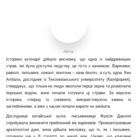
Автор
Історики кулінарії дійшли висновку, що одна із найдревніших
страв, які були доступні людству, це тісто з начинкою. Вареники,
равіолі, пельмені, хінкалі, вонтони – назв безліч, а суть одна. Кен
Албала, дослідник із Тихоокеанського університету (Каліфорнія),
стверджує, що тільки-но люди змололи перші зерна та розмочили
борошно водою, вони почали готувати ці страви. За версією
історика, спершу їх смажили, використовуючи камінь із
заглибленням, а вже з часом почали варити чи запікати.
Дослідниця китайської кухні, письменниця Фуксія Данлоп
спробувала визначити приблизний вік вареників. Проаналізувавши
археологічні дані, вона дійшла висновку, що їх, як і пельмені,
готували ще у 8 столітті до нашої ери. Цікаво, що класичні