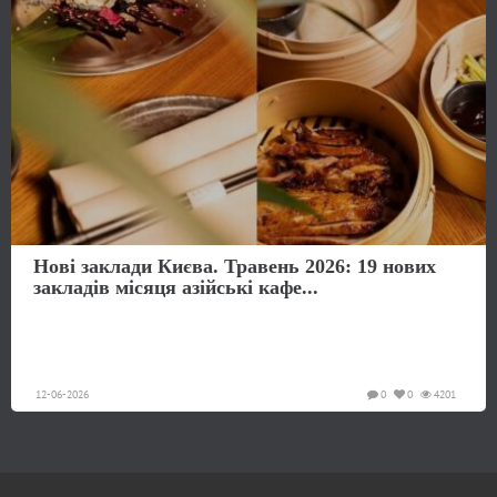
Нові заклади Києва. Травень 2026: 19 нових
закладів місяця азійські кафе...
12-06-2026
0
0
4201