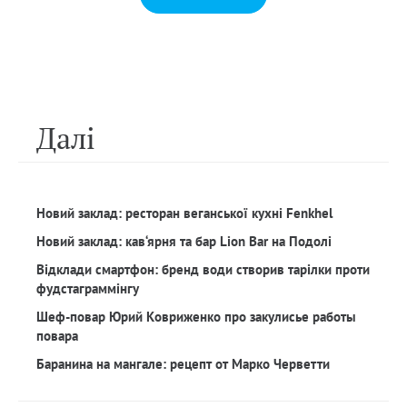
Далi
Новий заклад: ресторан веганської кухні Fenkhel
Новий заклад: кав‘ярня та бар Lion Bar на Подолі
Відклади смартфон: бренд води створив тарілки проти
фудстаграммінгу
Шеф-повар Юрий Ковриженко про закулисье работы
повара
Баранина на мангале: рецепт от Марко Черветти