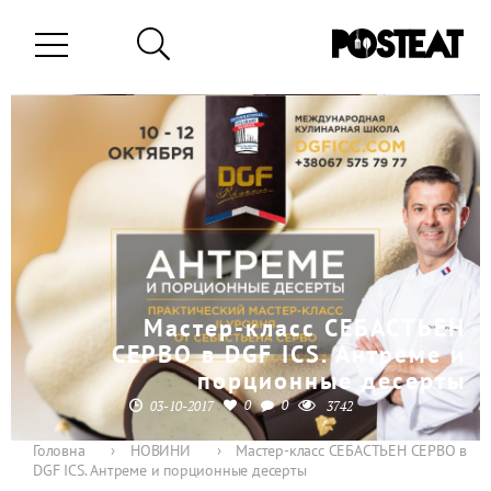
Мастер-класс СЕБАСТЬЕН
СЕРВО в DGF ICS. Антреме и
порционные десерты
0
0
03-10-2017
3742
Головна
›
НОВИНИ
›
Мастер-класс СЕБАСТЬЕН СЕРВО в
DGF ICS. Антреме и порционные десерты