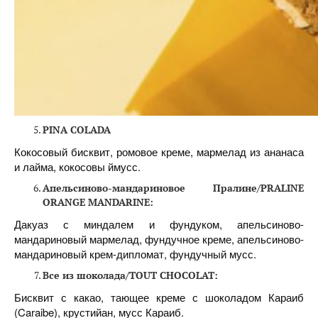
PINA COLADA
Кокосовый бисквит, ромовое креме, мармелад из ананаса
и лайма, кокосовы ймусс.
Апельсиново-мандариновое Пралине
/PRALINE
ORANGE MANDARINE:
Дакуаз с миндалем и фундуком, апельсиново-
мандариновый мармелад, фундучное креме, апельсиново-
мандариновый крем-дипломат, фундучный мусс.
Все из
шоколада
/TOUT CHOCOLAT:
Бисквит с какао, тающее креме с шоколадом Караиб
(Caraibe), крустийан, мусс Караиб.