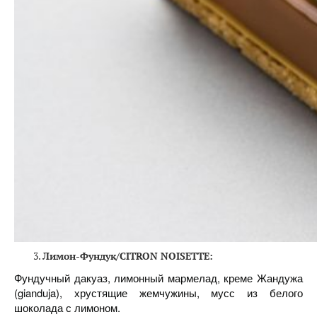
Лимон-Фундук/CITRON NOISETTE:
Фундучный дакуаз, лимонный мармелад, креме Жандужа
(gianduja), хрустящие жемчужины, мусс из белого
шоколада с лимоном.