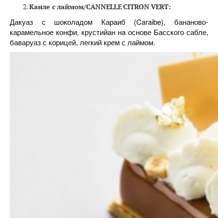
Канле
с
лаймом
/
CANNELLE
CITRON
VERT
:
Дакуаз с шоколадом Караиб (Caraibe), бананово-
карамельное конфи, крустийан на основе Басского сабле,
баваруаз с корицей, легкий крем с лаймом.