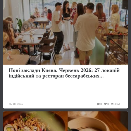
Нові заклади Києва. Червень 2026: 27 локацій
індійський та ресторан бессарабських...
07-07-2026
0
0
4861