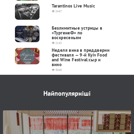
Tarantinos Live Music
2467
Безлимитные устрицы в
«ТургенеФ» по
воскресеньям
2163
Неделя вина в преддверии
фестиваля — 9-й Kyiv Food
and Wine Festival:сыр и
вино
3068
Найпопулярніші