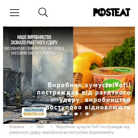
Виробник хумусів Yofi!
постраждав від ракетного
удару: виробництво
поступово відновлюють
0
0
08-10-2025
412
Головна
›
ЇЖА
›
Виробник хумусів Yofi! постраждав від
ракетного удару: виробництво поступово відновлюють