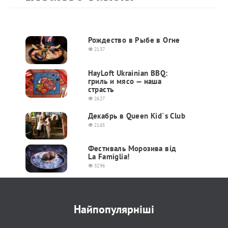
Рождество в Рыбе в Огне
2137
HayLoft Ukrainian BBQ:
гриль и мясо — наша
страсть
2627
Декабрь в Queen Kid`s Club
2165
Фестиваль Морозива від
La Famiglia!
3296
Найпопулярніші