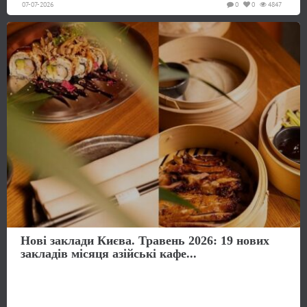
07-07-2026
0
0
4847
Нові заклади Києва. Травень 2026: 19 нових
закладів місяця азійські кафе...