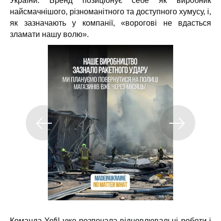
України. Бренд позиціонує себе як виробник
найсмачнішого, різноманітного та доступного хумусу, і,
як зазначають у компанії, «ворогові не вдасться
зламати нашу волю».
Команда Yofi! уже розпочала відновлювальні роботи і