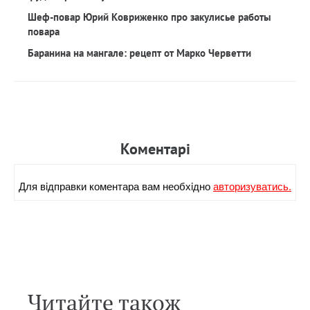
Шеф-повар Юрий Ковриженко про закулисье работы
повара
Баранина на мангале: рецепт от Марко Черветти
Коментарi
Для вiдправки коментара вам необхiдно
авторизуватись.
Читайте також