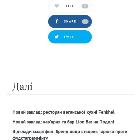
LIKE
0
SHARE
TWEET
Далi
Новий заклад: ресторан веганської кухні Fenkhel
Новий заклад: кав‘ярня та бар Lion Bar на Подолі
Відклади смартфон: бренд води створив тарілки проти
фудстаграммінгу