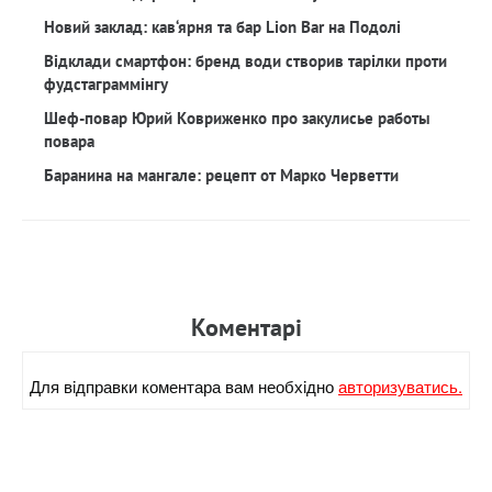
Новий заклад: кав‘ярня та бар Lion Bar на Подолі
Відклади смартфон: бренд води створив тарілки проти
фудстаграммінгу
Шеф-повар Юрий Ковриженко про закулисье работы
повара
Баранина на мангале: рецепт от Марко Черветти
Коментарi
Для вiдправки коментара вам необхiдно
авторизуватись.