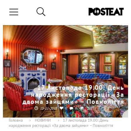
17 листопада 19.00: День
народження ресторації «За
двома зайцями» – Повноліття
0
0
13-11-2018
2687
Головна
›
НОВИНИ
›
17 листопада 19.00: День
народження ресторації «За двома зайцями» – Повноліття