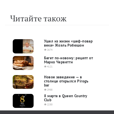
Читайте також
Ушел из жизни «шеф-повар
века» Жоэль Робюшон
2674
Багет по-новому: рецепт от
Марко Черветти
4121
Новое заведение — в
столице открылся Pirogъ
bar
2988
8 марта в Queen Country
Club
2280