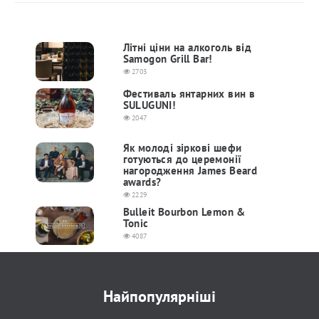
Літні ціни на алкоголь від
Samogon Grill Bar!
2703
Фестиваль янтарних вин в
SULUGUNI!
2047
Як молоді зіркові шефи
готуються до церемонії
нагородження James Beard
awards?
2229
Bulleit Bourbon Lemon &
Tonic
4087
Найпопулярніші