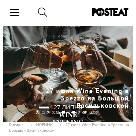
27 июля Wine Evening в
Spezzo на Большой
Васильковской
0
0
25-07-2018
2259
Головна
›
НОВИНИ
›
27 июля Wine Evening в Spezzo на
Большой Васильковской