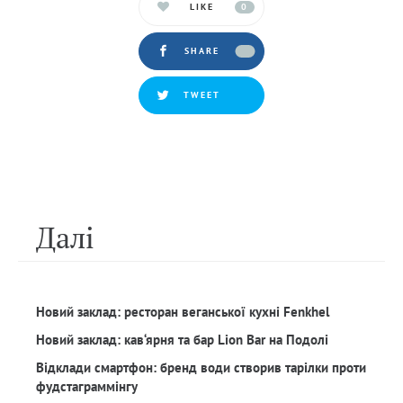
LIKE
0
SHARE
TWEET
Далi
Новий заклад: ресторан веганської кухні Fenkhel
Новий заклад: кав‘ярня та бар Lion Bar на Подолі
Відклади смартфон: бренд води створив тарілки проти
фудстаграммінгу