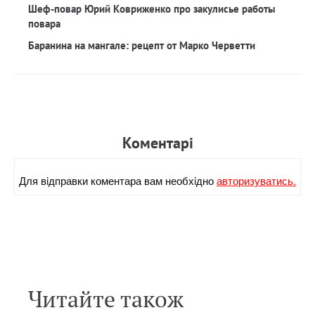
Шеф-повар Юрий Ковриженко про закулисье работы
повара
Баранина на мангале: рецепт от Марко Черветти
Коментарi
Для вiдправки коментара вам необхiдно
авторизуватись.
Читайте також