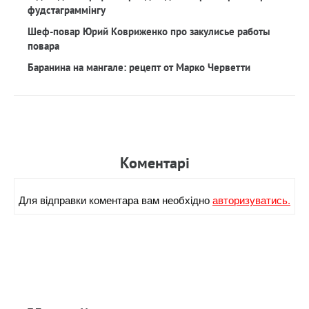
фудстаграммінгу
Шеф-повар Юрий Ковриженко про закулисье работы
повара
Баранина на мангале: рецепт от Марко Черветти
Коментарi
Для вiдправки коментара вам необхiдно
авторизуватись.