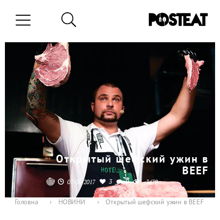
Открытый шефский ужин в
BEEF
3
0
07-08-2017
3479
Головна
›
НОВИНИ
›
Открытый шефский ужин в BEEF