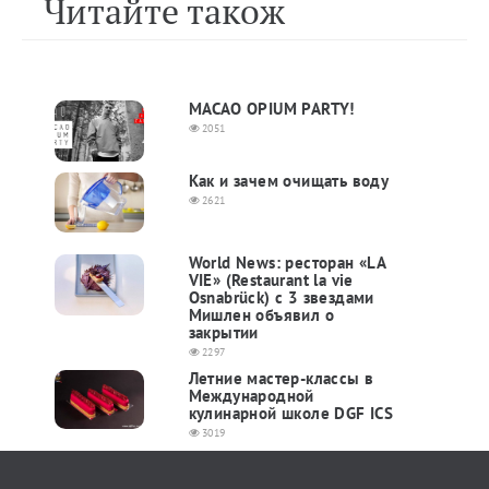
Читайте також
MACAO OPIUM PARTY!
2051
Как и зачем очищать воду
2621
World News: ресторан «LA
VIE» (Restaurant la vie
Osnabrück) с 3 звездами
Мишлен объявил о
закрытии
2297
Летние мастер-классы в
Международной
кулинарной школе DGF ICS
3019