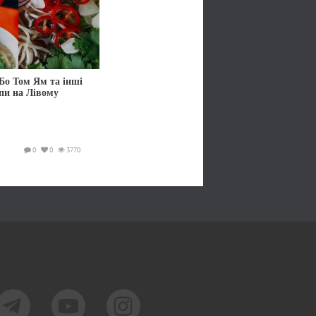
Бо Том Ям та інші
упи на Лівому
0
0
3770