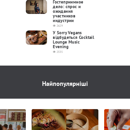
Гостеприимное
дело: спрос и
ожидания
участников
индустрии
2629
У Sorry Vegans
відбудеться Cocktail
Lounge Music
Evening
2535
Найпопулярніші