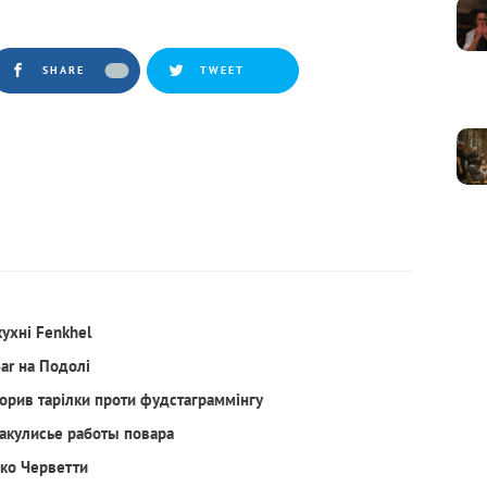
SHARE
TWEET
кухні Fenkhel
Bar на Подолі
орив тарілки проти фудстаграммінгу
акулисье работы повара
рко Черветти