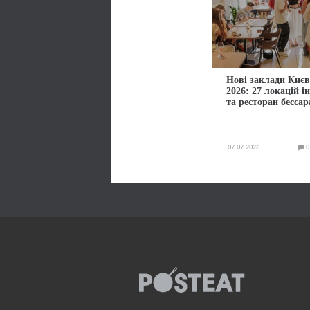
Нові заклади Києв
2026: 27 локацій і
та ресторан бессар
07-07-2026
0