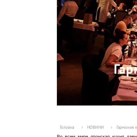
Гар
Головна
›
НОВИНИ
›
Гармония к
Во всем мире японская кухня давн