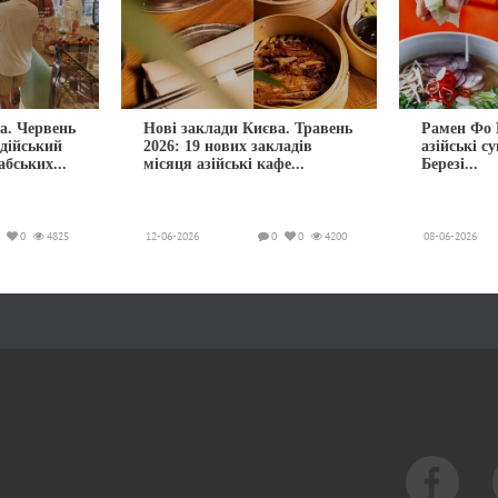
а. Червень
Нові заклади Києва. Травень
Рамен Фо 
ндійський
2026: 19 нових закладів
азійські с
абських...
місяця азійські кафе...
Березі...
0
4825
12-06-2026
0
0
4200
08-06-2026