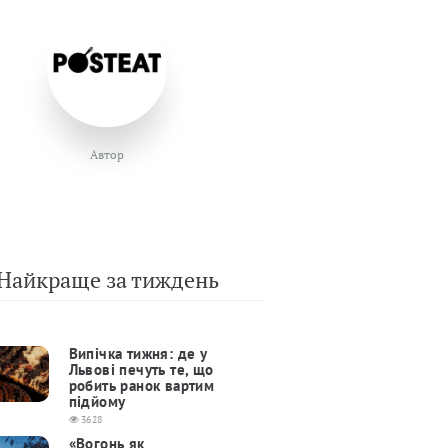
Автор
Найкраще за тиждень
Випічка тижня: де у
Львові печуть те, що
робить ранок вартим
підйому
3628
«Вогонь як