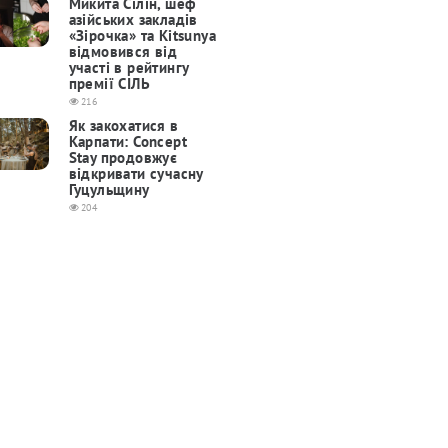
Микита Сілін, шеф
азійських закладів
«Зірочка» та Kitsunya
відмовився від
участі в рейтингу
премії СІЛЬ
216
Як закохатися в
Карпати: Concept
Stay продовжує
відкривати сучасну
Гуцульщину
204