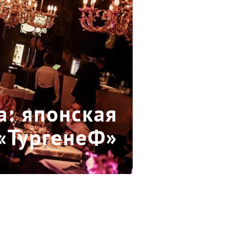
а: японская
 «ТургенеФ»