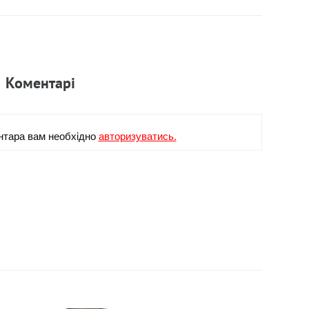
Коментарi
нтара вам необхiдно
авторизуватись.