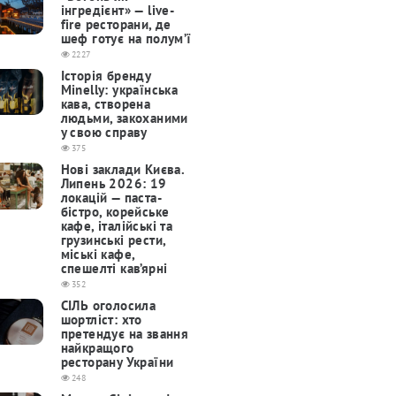
інгредієнт» — live-
fire ресторани, де
шеф готує на полум’ї
2227
Історія бренду
Minelly: українська
кава, створена
людьми, закоханими
у свою справу
375
Нові заклади Києва.
Липень 2026: 19
локацій — паста-
бістро, корейське
кафе, італійські та
грузинські рести,
міські кафе,
спешелті кав’ярні
352
СІЛЬ оголосила
шортліст: хто
претендує на звання
найкращого
ресторану України
248