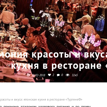
мония красоты и вкус
кухня в ресторане
2
0
22-02-2018
3245
расоты и вкуса: японская кухня в ресторане «ТургенеФ»
о признана эталоном здорового питания и по праву