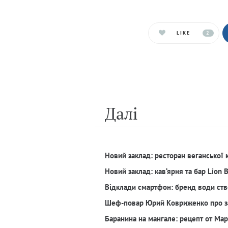
LIKE
2
Далi
Новий заклад: ресторан веганської 
Новий заклад: кав‘ярня та бар Lion 
Відклади смартфон: бренд води ств
Шеф-повар Юрий Ковриженко про з
Баранина на мангале: рецепт от Ма