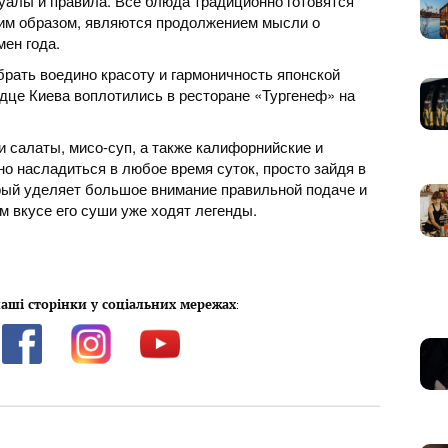
уалы и правила. Все блюда традиционно готовятся
аким образом, являются продолжением мысли о
ен года.
брать воедино красоту и гармоничность японской
рдце Киева воплотились в ресторане «Тургенеф» на
и салаты, мисо-суп, а также калифорнийские и
о насладиться в любое время суток, просто зайдя в
рый уделяет большое внимание правильной подаче и
 вкусе его суши уже ходят легенды.
аші сторінки у соціальних мережах
: