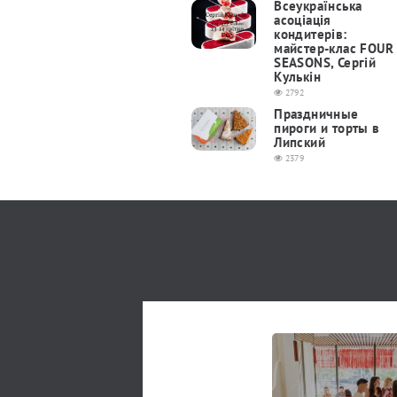
Всеукраїнська
асоціація
кондитерів:
майстер-клас FOUR
SEASONS, Сергій
Кулькін
2792
Праздничные
пироги и торты в
Липский
2379