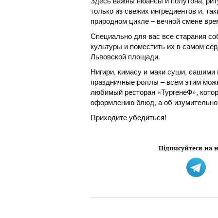
Здесь важны нюансы и полутона, рит
только из свежих ингредиентов и, т
природном цикле – вечной смене врем
Специально для вас все старания со
культуры и поместить их в самом се
Львовской площади.
Нигири, кимасу и маки суши, сашими 
праздничные роллы – всем этим можн
любимый ресторан «ТургенеФ», кото
оформлению блюд, а об изумительном
Приходите убедиться!
Підписуйтеся на н