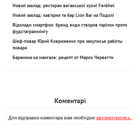
Новий заклад: ресторан веганської кухні Fenkhel
Новий заклад: кав‘ярня та бар Lion Bar на Подолі
Відклади смартфон: бренд води створив тарілки проти
фудстаграммінгу
Шеф-повар Юрий Ковриженко про закулисье работы
повара
Баранина на мангале: рецепт от Марко Черветти
Коментарi
Для вiдправки коментара вам необхiдно
авторизуватись.