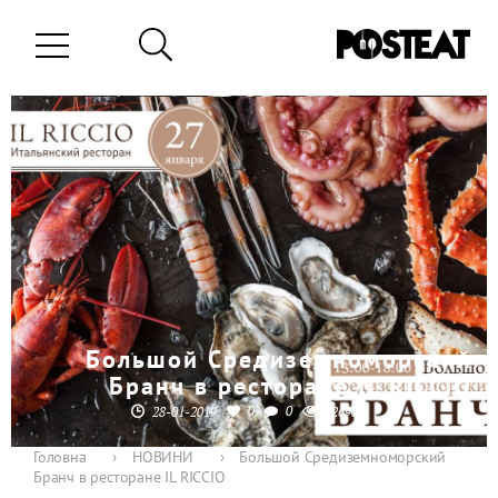
Большой Средиземноморский
Бранч в ресторане IL RICCIO
0
0
28-01-2019
2690
Головна
›
НОВИНИ
›
Большой Средиземноморский
Бранч в ресторане IL RICCIO