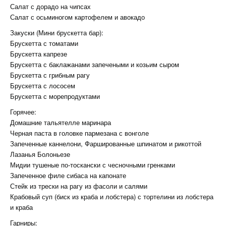
Салат с дорадо на чипсах
Салат с осьминогом картофелем и авокадо
Закуски (Мини брускетта бар):
Брускетта с томатами
Брускетта капрезе
Брускетта с баклажанами запечеными и козьим сыром
Брускетта с грибным рагу
Брускетта с лососем
Брускетта с морепродуктами
Горячее:
Домашние тальятелле маринара
Черная паста в головке пармезана с вонголе
Запеченные каннелони, Фаршированные шпинатом и рикоттой
Лазанья Болоньезе
Мидии тушеные по-тоскански с чесночными гренками
Запеченное филе сибаса на капонате
Стейк из трески на рагу из фасоли и салями
Крабовый суп (биск из краба и лобстера) с тортелини из лобстера
и краба
Гарниры: