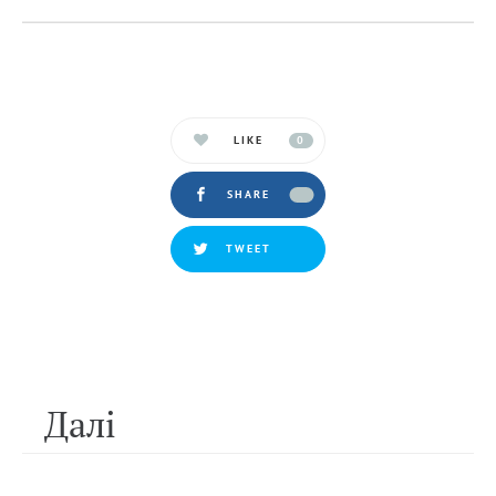
LIKE
0
SHARE
TWEET
Далi