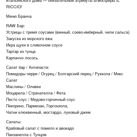
итальянского дома — обязательные атрибуты атмосферы IL
RICCIO!
Меню Бранча
RAW Бар:
Устрицы с тремя соусами (винный, соево-имбирный, чили сальса)
Закуска из морского ежа
Икра щуки в сливочном соусе
Тартар из тунца
Карпаччо лосось
Салат бар / Антипасти:
Помидоры черри / Огурец / Болгарский перец / Руккола / Микс
Салат
Маслины / Оливки
Моцарела / Страчателла / Фета
Песто соус / Медово-горчичный соус
Пекорино, Пармезан, Горгонзола,
Чатни клюквенный, мостардо, луковый джем
Салаты:
Крабовый салат с помело и авокадо
Панзанелла с Тунцом