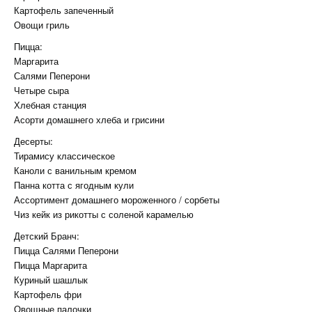
Картофель запеченный
Овощи гриль
Пицца:
Маргарита
Салями Пеперони
Четыре сыра
Хлебная станция
Асорти домашнего хлеба и грисини
Десерты:
Тирамису классическое
Каноли с ванильным кремом
Панна котта с ягодным кули
Ассортимент домашнего мороженного / сорбеты
Чиз кейк из рикотты с соленой карамелью
Детский Бранч:
Пицца Салями Пеперони
Пицца Маргарита
Куриный шашлык
Картофель фри
Овощные палочки