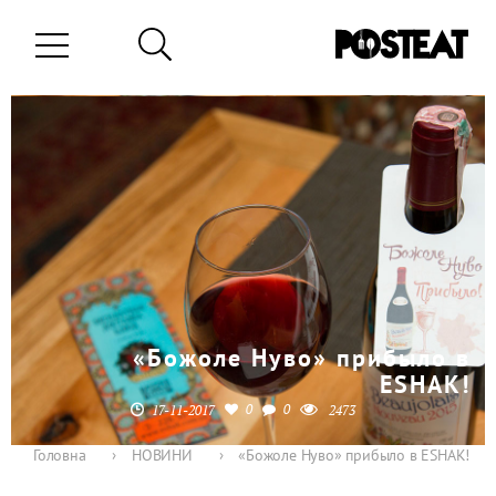
«Божоле Нуво» прибыло в
ESHAK!
0
0
17-11-2017
2473
Головна
›
НОВИНИ
›
«Божоле Нуво» прибыло в ESHAK!