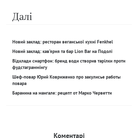
Далi
Новий заклад: ресторан веганської кухні Fenkhel
Новий заклад: кав‘ярня та бар Lion Bar на Подолі
Відклади смартфон: бренд води створив тарілки проти
фудстаграммінгу
Шеф-повар Юрий Ковриженко про закулисье работы
повара
Баранина на мангале: рецепт от Марко Черветти
Коментарi