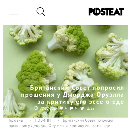
Британский Совет попросил
прощения у Джорджа Оруэлла
за критику его эссе о еде
0
0
12-02-2019
2138
Головна
›
НОВИНИ
›
Британский Совет попросил
прощения у Джорджа Оруэлла за критику его эссе о еде