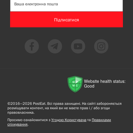
Підписатися
Website health status:
Good
©2016—2026 PostEat. Всі права захищені. На сайті забороняється
розміщувати контент, на який ви не маєте прав і / або згоди
правовласника.
Просимо ознайомитися з
Угодою Користувача
та
Правилами
спілкування
.