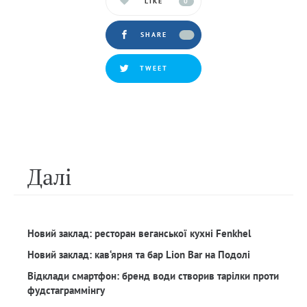
LIKE
0
SHARE
TWEET
Далi
Новий заклад: ресторан веганської кухні Fenkhel
Новий заклад: кав‘ярня та бар Lion Bar на Подолі
Відклади смартфон: бренд води створив тарілки проти
фудстаграммінгу