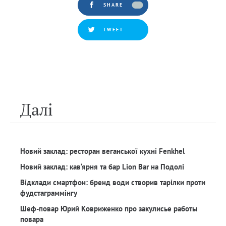
SHARE
TWEET
Далi
Новий заклад: ресторан веганської кухні Fenkhel
Новий заклад: кав‘ярня та бар Lion Bar на Подолі
Відклади смартфон: бренд води створив тарілки проти
фудстаграммінгу
Шеф-повар Юрий Ковриженко про закулисье работы
повара