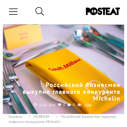
Российский бизнесмен
выкупил главного конкурента
Michelin
0
0
14-01-2019
2566
Головна
›
НОВИНИ
›
Российский бизнесмен выкупил
главного конкурента Michelin