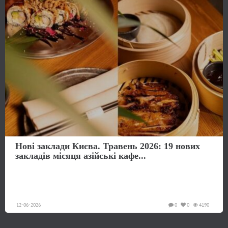
Нові заклади Києва. Травень 2026: 19 нових
закладів місяця азійські кафе...
12-06-2026
0
0
4190