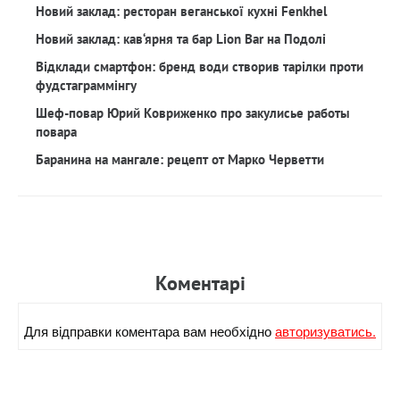
Новий заклад: ресторан веганської кухні Fenkhel
Новий заклад: кав‘ярня та бар Lion Bar на Подолі
Відклади смартфон: бренд води створив тарілки проти
фудстаграммінгу
Шеф-повар Юрий Ковриженко про закулисье работы
повара
Баранина на мангале: рецепт от Марко Черветти
Коментарi
Для вiдправки коментара вам необхiдно
авторизуватись.