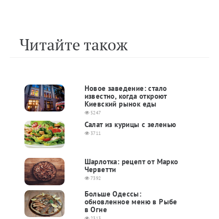
Читайте також
Новое заведение: стало
известно, когда откроют
Киевский рынок еды
5247
Салат из курицы с зеленью
3711
Шарлотка: рецепт от Марко
Черветти
7392
Больше Одессы:
обновленное меню в Рыбе
в Огне
2313