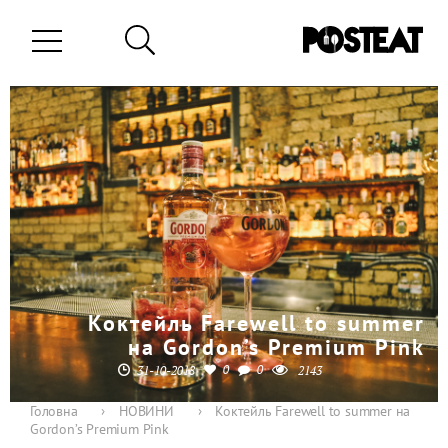
Коктейль Farewell to summer
на Gordon’s Premium Pink
0
0
31-10-2018
2143
Головна
›
НОВИНИ
›
Коктейль Farewell to summer на
Gordon’s Premium Pink