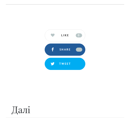
LIKE
0
SHARE
TWEET
Далi