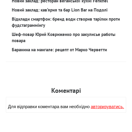
Новий заклад: ресторан веганської кухні Fenkhel
Новий заклад: кав‘ярня та бар Lion Bar на Подолі
Відклади смартфон: бренд води створив тарілки проти
фудстаграммінгу
Шеф-повар Юрий Ковриженко про закулисье работы
повара
Баранина на мангале: рецепт от Марко Черветти
Коментарi
Для вiдправки коментара вам необхiдно
авторизуватись.