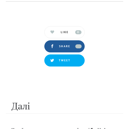
LIKE
0
SHARE
TWEET
Далi