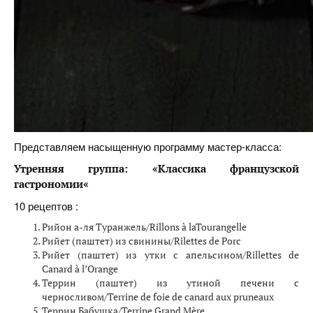
Представляем насыщенную программу мастер-класса:
Утренняя группа
:
«Классика французской
гастрономии
«
10 рецептов :
Рийон а-ля Туранжель/Rillons à laTourangelle
Рийет (паштет) из свинины/Rilettes de Porc
Рийет (паштет) из утки с апельсином/Rillettes de
Canard à l’Orange
Террин (паштет) из утиной печени с
черносливом/Terrine de foie de canard aux pruneaux
Террин Бабушка/Terrine Grand Mère