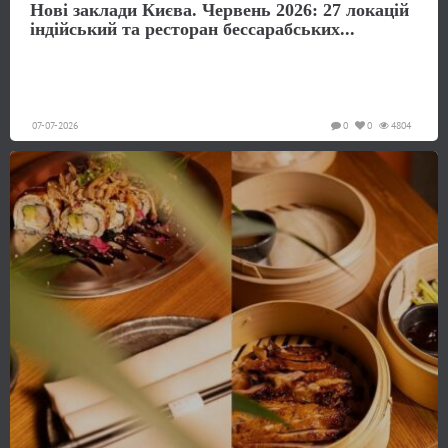
Нові заклади Києва. Червень 2026: 27 локацій
індійський та ресторан бессарабських...
07-07-2026
0
0
4804