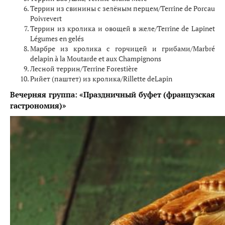
Террин из свинины с зелёным перцем/Terrine de Porcau
Poivrevert
Террин из кролика и овощей в желе/Terrine de Lapinet
Légumes en gelés
Марбре из кролика с горчицей и грибами/Marbré
delapin à la Moutarde et aux Champignons
Лесной террин/Terrine Forestière
Рийет (паштет) из кролика/Rillette deLapin
Вечерняя
группа
:
«
Праздничный
буфет
(французская
гастрономия
)»