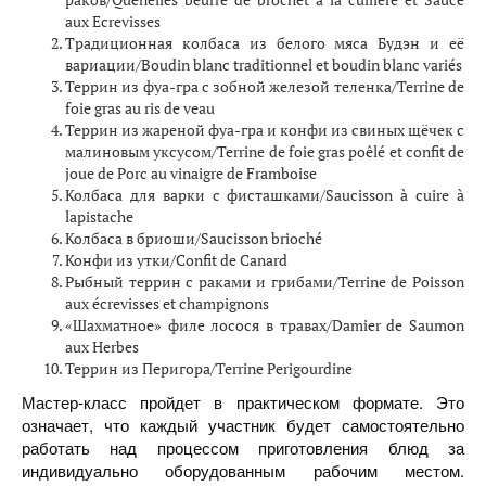
aux Ecrevisses
Традиционная колбаса из белого мяса Будэн и её
вариации/Boudin blanc traditionnel et boudin blanc variés
Террин из фуа-гра с зобной железой теленка/Terrine de
foie gras au ris de veau
Террин из жареной фуа-гра и конфи из свиных щёчек с
малиновым уксусом/Terrine de foie gras poêlé et confit de
joue de Porc au vinaigre de Framboise
Колбаса для варки с фисташками/Saucisson à cuire à
lapistache
Колбаса в бриоши/Saucisson brioché
Конфи из утки/Confit de Canard
Рыбный террин с раками и грибами/Terrine de Poisson
aux écrevisses et champignons
«Шахматное» филе лосося в травах/Damier de Saumon
aux Herbes
Террин из Перигора/Terrine Perigourdine
Мастер-класс пройдет в практическом формате. Это
означает, что каждый участник будет самостоятельно
работать над процессом приготовления блюд за
индивидуально оборудованным рабочим местом.