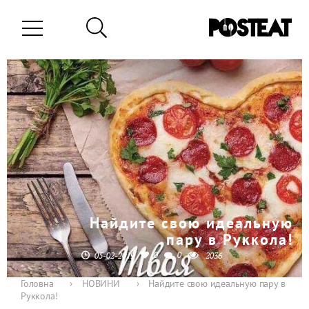
Найдите свою идеальную
пару в Руккола!
0
0
05-02-2019
2036
Головна
›
НОВИНИ
›
Найдите свою идеальную пару в
Руккола!