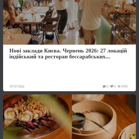
Нові заклади Києва. Червень 2026: 27 локацій
індійський та ресторан бессарабських...
07-07-2026
0
0
4790