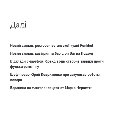
Далi
Новий заклад: ресторан веганської кухні Fenkhel
Новий заклад: кав‘ярня та бар Lion Bar на Подолі
Відклади смартфон: бренд води створив тарілки проти
фудстаграммінгу
Шеф-повар Юрий Ковриженко про закулисье работы
повара
Баранина на мангале: рецепт от Марко Черветти