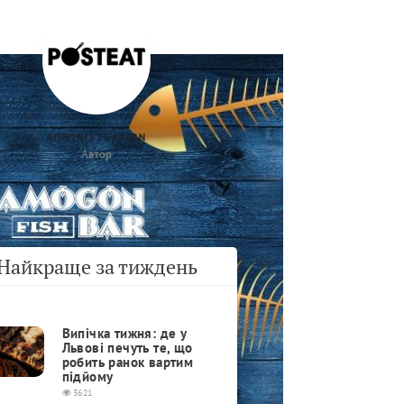
ADMINISTRATION
Автор
Найкраще за тиждень
Випічка тижня: де у
Львові печуть те, що
робить ранок вартим
підйому
3621