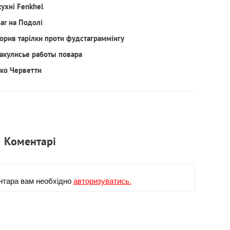
кухні Fenkhel
Bar на Подолі
орив тарілки проти фудстаграммінгу
акулисье работы повара
рко Черветти
Коментарi
нтара вам необхiдно
авторизуватись.