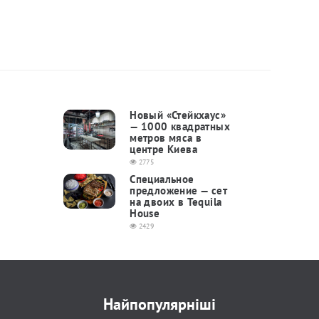
Новый «Стейкхаус»
— 1000 квадратных
метров мяса в
центре Киева
2775
Специальное
предложение — сет
на двоих в Tequila
House
2429
Найпопулярніші