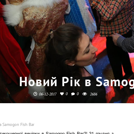
Новий Рік в Samog
0
0
06-12-2017
2686
в Samogon Fish Bar
тикошерної вечірки в Samogon Fish Bar?! 31 грудня з