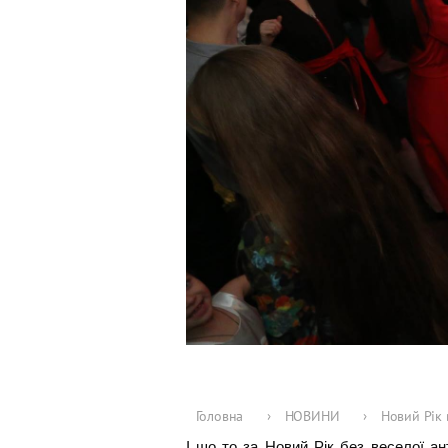
Головна
›
НОВИНИ
›
Новий Рік 
І шо то за Новий Рік без веселої ан