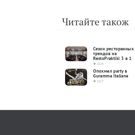
Читайте також
Сезон ресторанных
трендов на
RestoPraktiki 3 в 1
2124
Опохмел party в
Guramma Italiana
2217