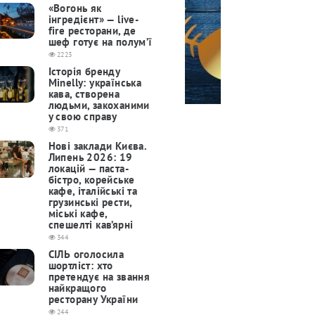
«Вогонь як
інгредієнт» — live-
fire ресторани, де
шеф готує на полум’ї
2223
Історія бренду
Minelly: українська
кава, створена
людьми, закоханими
у свою справу
371
Нові заклади Києва.
Липень 2026: 19
локацій — паста-
бістро, корейське
кафе, італійські та
грузинські рести,
міські кафе,
спешелті кав’ярні
344
СІЛЬ оголосила
шортліст: хто
претендує на звання
найкращого
ресторану України
244