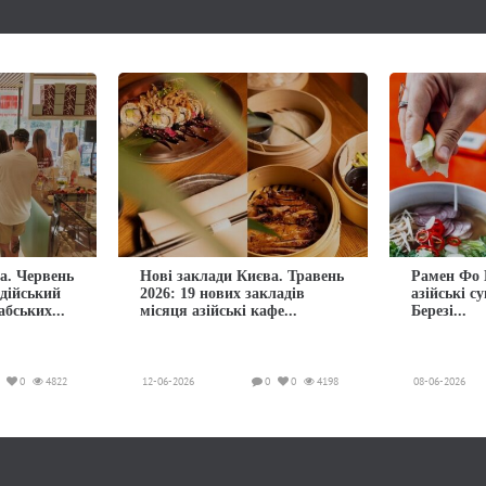
а. Червень
Нові заклади Києва. Травень
Рамен Фо 
ндійський
2026: 19 нових закладів
азійські с
абських...
місяця азійські кафе...
Березі...
0
4822
12-06-2026
0
0
4198
08-06-2026