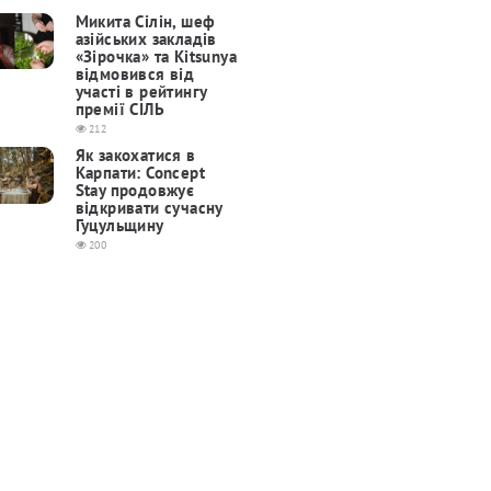
Микита Сілін, шеф
азійських закладів
«Зірочка» та Kitsunya
відмовився від
участі в рейтингу
премії СІЛЬ
212
Як закохатися в
Карпати: Concept
Stay продовжує
відкривати сучасну
Гуцульщину
200