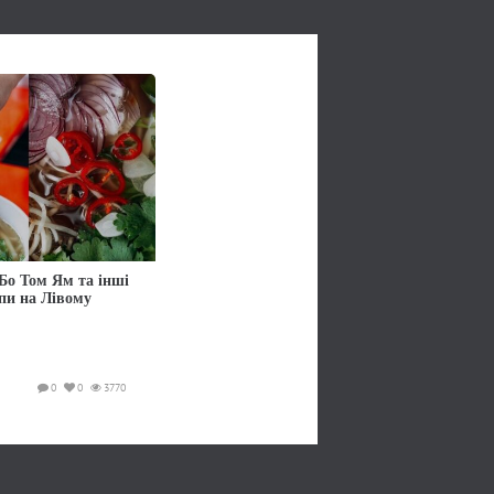
Бо Том Ям та інші
упи на Лівому
0
0
3770