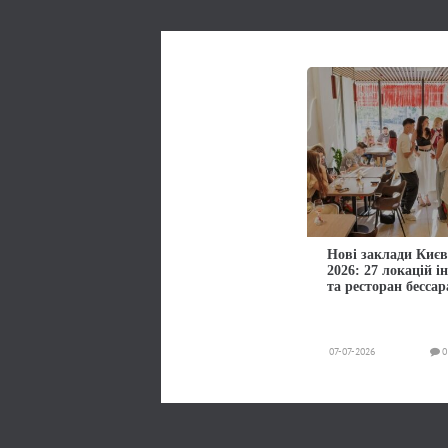
Нові заклади Києв
2026: 27 локацій і
та ресторан бессар
07-07-2026
0