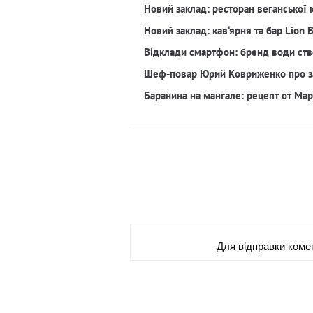
Новий заклад: ресторан веганської 
Новий заклад: кав‘ярня та бар Lion 
Відклади смартфон: бренд води ств
Шеф-повар Юрий Ковриженко про з
Баранина на мангале: рецепт от Ма
Для вiдправки коме