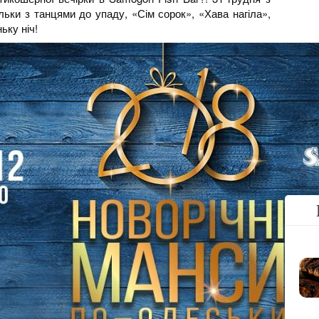
ільки з танцями до упаду, «Сім сорок», «Хава нагіла»,
ьку ніч!