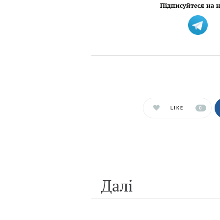
Підписуйтеся на н
LIKE
0
Далi