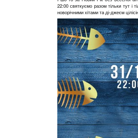
22:00 святкуємо разом тільки тут і т
новорічними хітами та ді-джеєм цілісін