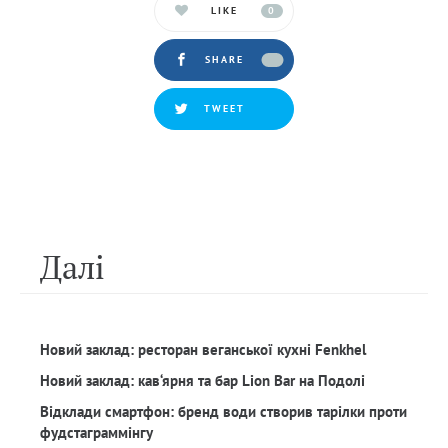
LIKE
0
SHARE
TWEET
Далi
Новий заклад: ресторан веганської кухні Fenkhel
Новий заклад: кав‘ярня та бар Lion Bar на Подолі
Відклади смартфон: бренд води створив тарілки проти
фудстаграммінгу