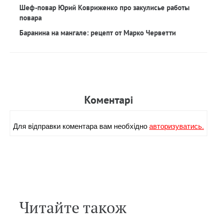
Шеф-повар Юрий Ковриженко про закулисье работы
повара
Баранина на мангале: рецепт от Марко Черветти
Коментарi
Для вiдправки коментара вам необхiдно
авторизуватись.
Читайте також