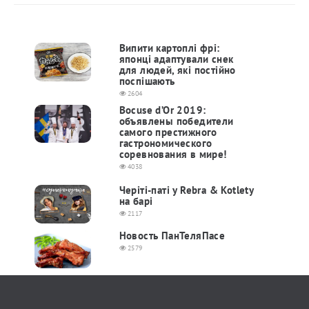
Випити картоплі фрі:
японці адаптували снек
для людей, які постійно
поспішають
2604
Bocuse d’Or 2019:
объявлены победители
самого престижного
гастрономического
соревнования в мире!
4038
Черіті-паті у Rebra & Kotlety
на барі
2117
Новость ПанТеляПасе
2579