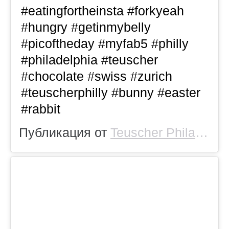
#eatingfortheinsta #forkyeah
#hungry #getinmybelly
#picoftheday #myfab5 #philly
#philadelphia #teuscher
#chocolate #swiss #zurich
#teuscherphilly #bunny #easter
#rabbit
Публикация от
Teuscher Philadelphia