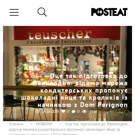
Оце так підготовка до
Великодня: відома мережа
кондитерських пропонує
шоколадні яйця та кроликів із
начинкою з Dom Perignon
0
0
19-04-2019
2148
Головна
›
НОВИНИ
›
Оце так підготовка до Великодня:
відома мережа кондитерських пропонує шоколадні яйця та
кроликів із начинкою з Dom Perignon