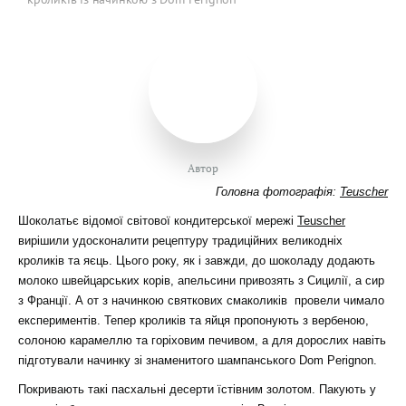
Автор
Головна фотографія:
Teuscher
Шоколатьє відомої світової кондитерської мережі
Teuscher
вирішили удосконалити рецептуру традиційних великодніх
кроликів та яєць. Цього року, як і завжди, до шоколаду додають
молоко швейцарських корів, апельсини привозять з Сицилії, а сир
з Франції. А от з начинкою святкових смаколиків провели чимало
експериментів. Тепер кроликів та яйця пропонують з вербеною,
солоною карамеллю та горіховим печивом, а для дорослих навіть
підготували начинку зі знаменитого шампанського Dom Perignon.
Покривають такі пасхальні десерти їстівним золотом. Пакують у