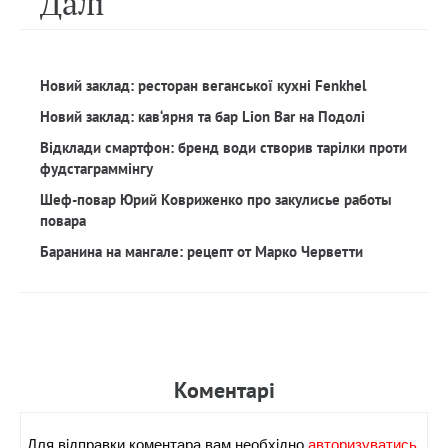
Далi
Новий заклад: ресторан веганської кухні Fenkhel
Новий заклад: кав‘ярня та бар Lion Bar на Подолі
Відклади смартфон: бренд води створив тарілки проти
фудстаграммінгу
Шеф-повар Юрий Ковриженко про закулисье работы
повара
Баранина на мангале: рецепт от Марко Черветти
Коментарi
Для вiдправки коментара вам необхiдно
авторизуватись.