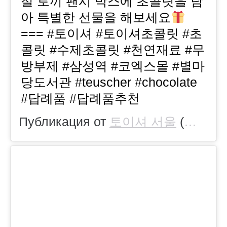
절 토끼 팬시 박스에 초콜릿을 담
아 특별한 선물을 해보세요
=== #토이셔 #토이셔초콜릿 #초
콜릿 #수제초콜릿 #천연재료 #무
방부제 #삼성역 #코엑스몰 #별마
당도서관 #teuscher #chocolate
#답례품 #답례품추천
Публикация от
토이셔 서울
(@teuscher_seoul)