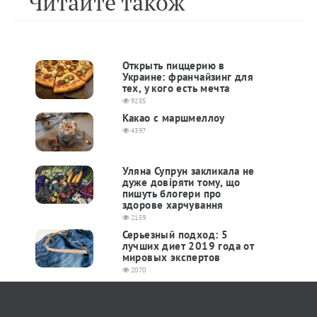
Читайте також
Открыть пиццерию в
Украине: франчайзинг для
тех, у кого есть мечта
9285
Какао с маршмеллоу
4397
Уляна Супрун закликала не
дуже довіряти тому, що
пишуть блогери про
здорове харчування
2159
Серьезный подход: 5
лучших диет 2019 года от
мировых экспертов
2070