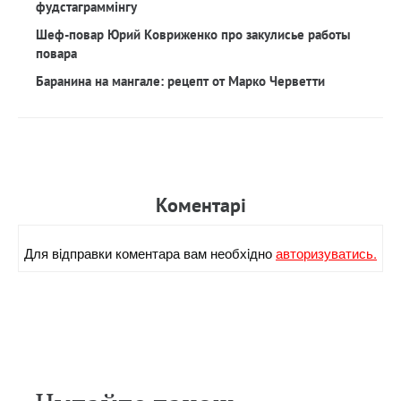
фудстаграммінгу
Шеф-повар Юрий Ковриженко про закулисье работы
повара
Баранина на мангале: рецепт от Марко Черветти
Коментарi
Для вiдправки коментара вам необхiдно
авторизуватись.