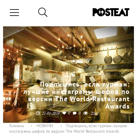
Подпишись, если гурман:
лучшие инстаграмы шефов по
версии The World Restaurant
Awards
0
0
21-01-2019
2341
Головна
›
НОВИНИ
›
Подпишись, если гурман: лучшие
инстаграмы шефов по версии The World Restaurant Awards