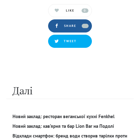
LIKE
0
SHARE
TWEET
Далi
Новий заклад: ресторан веганської кухні Fenkhel
Новий заклад: кав‘ярня та бар Lion Bar на Подолі
Відклади смартфон: бренд води створив тарілки проти