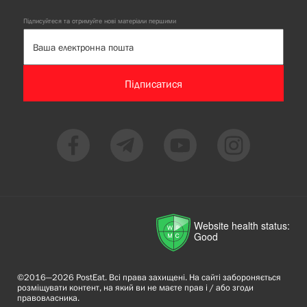
Підписуйтеся та отримуйте нові матеріали першими
Підписатися
Website health status:
Good
©2016—2026 PostEat. Всі права захищені. На сайті забороняється
розміщувати контент, на який ви не маєте прав і / або згоди
правовласника.