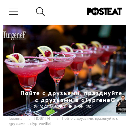
Пойте с друзьями, празднуйте
с друзьями в «ТургенеФ»!
0
0
20-02-2018
2301
Головна
›
НОВИНИ
›
Пойте с друзьями, празднуйте с
друзьями в «ТургенеФ»!