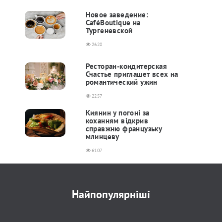
Новое заведение:
CaféBoutique на
Тургеневской
2620
Ресторан-кондитерская
Счастье приглашет всех на
романтический ужин
2257
Киянин у погоні за
коханням відкрив
справжню французьку
млинцеву
6107
Найпопулярніші