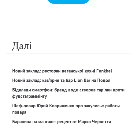
Далi
Новий заклад: ресторан веганської кухні Fenkhel
Новий заклад: кав‘ярня та бар Lion Bar на Подолі
Відклади смартфон: бренд води створив тарілки проти
фудстаграммінгу
Шеф-повар Юрий Ковриженко про закулисье работы
повара
Баранина на мангале: рецепт от Марко Черветти