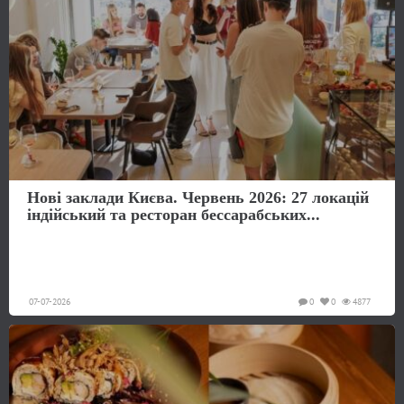
Нові заклади Києва. Червень 2026: 27 локацій
індійський та ресторан бессарабських...
07-07-2026
0
0
4877