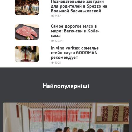
Познавательные завтраки
для родителей в Spezzo на
Большой Васильковской
2547
Самое дорогое мясо в
мире: Вагю-сан и Кобе-
сама
22824
In vino veritas: сомелье
стейк-хауса GOODMAN
рекомендует
4008
Найпопулярніші