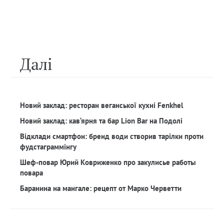
Далi
Новий заклад: ресторан веганської кухні Fenkhel
Новий заклад: кав‘ярня та бар Lion Bar на Подолі
Відклади смартфон: бренд води створив тарілки проти
фудстаграммінгу
Шеф-повар Юрий Ковриженко про закулисье работы
повара
Баранина на мангале: рецепт от Марко Черветти