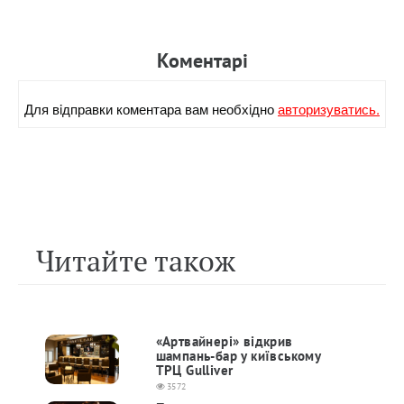
Коментарi
Для вiдправки коментара вам необхiдно
авторизуватись.
Читайте також
«Артвайнері» відкрив
шампань-бар у київському
ТРЦ Gulliver
3572