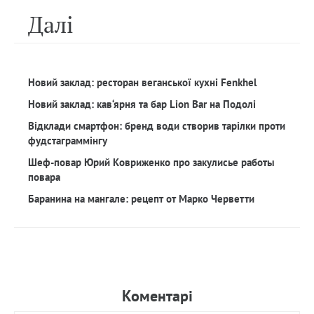
Далi
Новий заклад: ресторан веганської кухні Fenkhel
Новий заклад: кав‘ярня та бар Lion Bar на Подолі
Відклади смартфон: бренд води створив тарілки проти
фудстаграммінгу
Шеф-повар Юрий Ковриженко про закулисье работы
повара
Баранина на мангале: рецепт от Марко Черветти
Коментарi