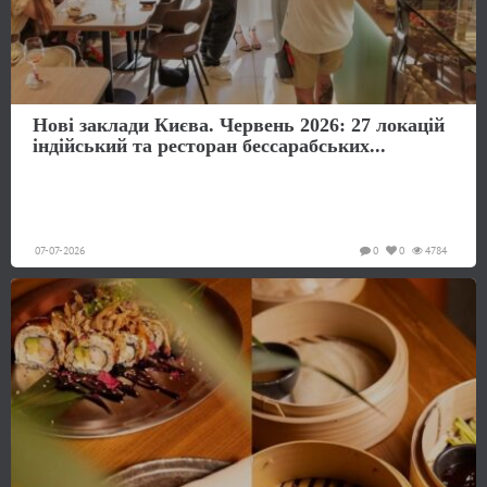
Нові заклади Києва. Червень 2026: 27 локацій
індійський та ресторан бессарабських...
07-07-2026
0
0
4784