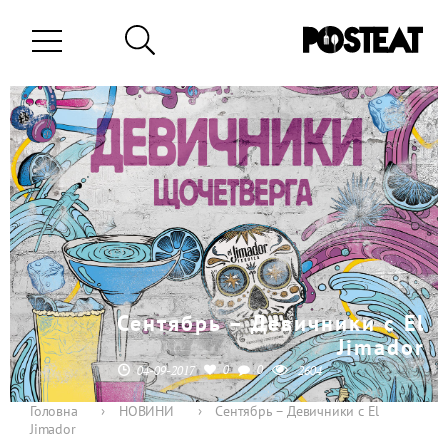
Сентябрь – Девичники с El
Jimador
0
0
04-09-2017
2604
Головна
›
НОВИНИ
›
Сентябрь – Девичники с El
Jimador