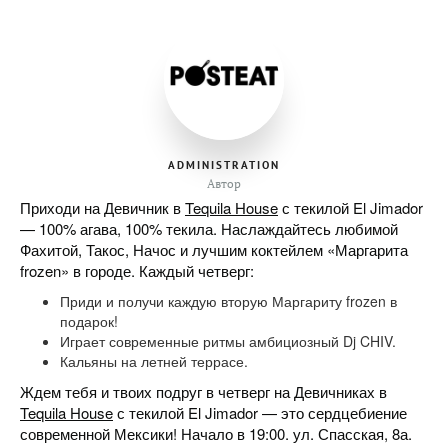
ADMINISTRATION
Автор
Приходи на Девичник в
Tequila House
с текилой El Jimador
— 100% агава, 100% текила. Наслаждайтесь любимой
Фахитой, Такос, Начос и лучшим коктейлем «Маргарита
frozen» в городе. Каждый четверг:
Приди и получи каждую вторую Маргариту frozen в
подарок!
Играет современные ритмы амбициозный Dj CHIV.
Кальяны на летней террасе.
Ждем тебя и твоих подруг в четверг на Девичниках в
Tequila House
с текилой El Jimador — это сердцебиение
современной Мексики! Начало в 19:00. ул. Спасская, 8а.