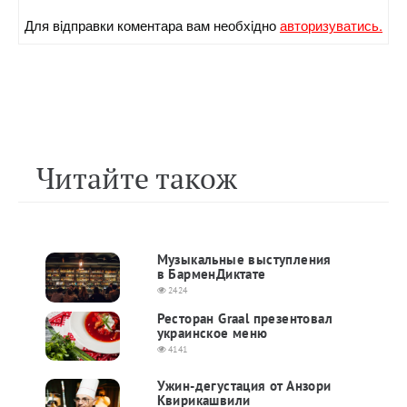
Для вiдправки коментара вам необхiдно
авторизуватись.
Читайте також
Музыкальные выступления
в БарменДиктате
2424
Ресторан Graal презентовал
украинское меню
4141
Ужин-дегустация от Анзори
Квирикашвили