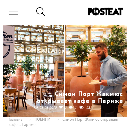
Симон Порт Жакмюс
открывает кафе в Париже
0
0
28-03-2019
2314
Головна
›
НОВИНИ
›
Симон Порт Жакмюс открывает
кафе в Париже