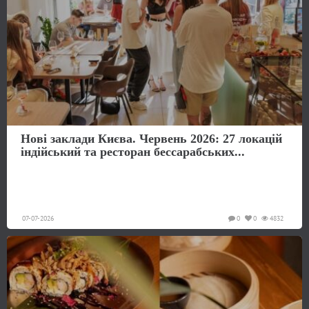
Нові заклади Києва. Червень 2026: 27 локацій
індійський та ресторан бессарабських...
07-07-2026
0
0
4832