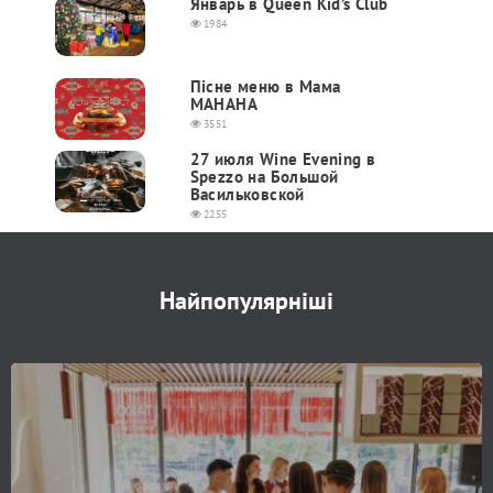
Январь в Queen Kid’s Club
1984
Пісне меню в Мама
МАНАНА
3551
27 июля Wine Evening в
Spezzo на Большой
Васильковской
2255
Найпопулярніші