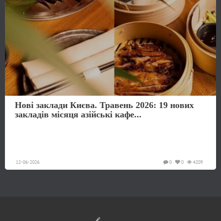
Нові заклади Києва. Травень 2026: 19 нових
закладів місяця азійські кафе...
12-06-2026
0
0
4209