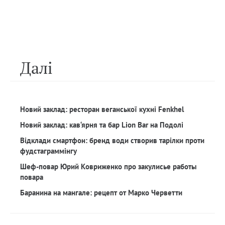
Далi
Новий заклад: ресторан веганської кухні Fenkhel
Новий заклад: кав‘ярня та бар Lion Bar на Подолі
Відклади смартфон: бренд води створив тарілки проти
фудстаграммінгу
Шеф-повар Юрий Ковриженко про закулисье работы
повара
Баранина на мангале: рецепт от Марко Черветти