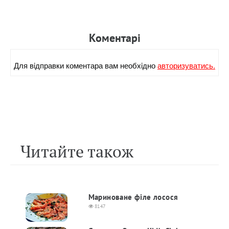
Коментарi
Для вiдправки коментара вам необхiдно
авторизуватись.
Читайте також
Мариноване філе лосося
8147