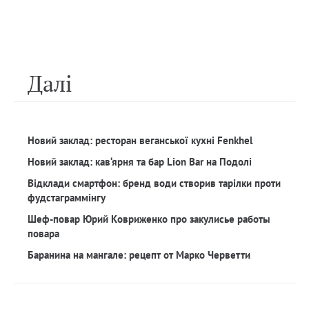
Далi
Новий заклад: ресторан веганської кухні Fenkhel
Новий заклад: кав‘ярня та бар Lion Bar на Подолі
Відклади смартфон: бренд води створив тарілки проти
фудстаграммінгу
Шеф-повар Юрий Ковриженко про закулисье работы
повара
Баранина на мангале: рецепт от Марко Черветти