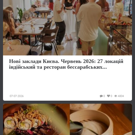
Нові заклади Києва. Червень 2026: 27 локацій
індійський та ресторан бессарабських...
07-07-2026
0
0
4804