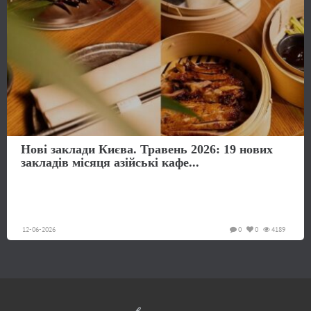
Нові заклади Києва. Травень 2026: 19 нових
закладів місяця азійські кафе...
12-06-2026
0
0
4189