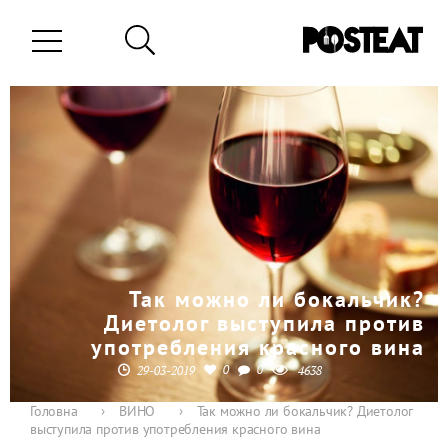
Так можно ли бокальчик?
Диетолог выступила против
употребления красного вина
0
0
29-03-2019
4638
Головна
›
ВИНО
›
Так можно ли бокальчик? Диетолог
выступила против употребления красного вина