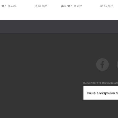
0
4826
12-06-2026
0
0
4200
08-06-2026
Підписуйтеся та отримуйте но