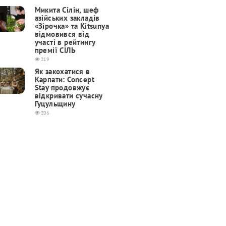
Микита Сілін, шеф
азійських закладів
«Зірочка» та Kitsunya
відмовився від
участі в рейтингу
премії СІЛЬ
219
Як закохатися в
Карпати: Concept
Stay продовжує
відкривати сучасну
Гуцульщину
206