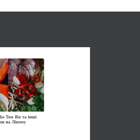
Бо Том Ям та інші
упи на Лівому