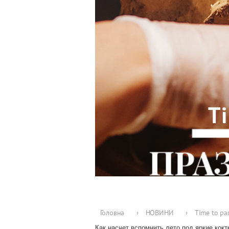
T
Головна
›
НОВИНИ
›
Time to pa
Как насчет вспомнить лето под яркие кокт