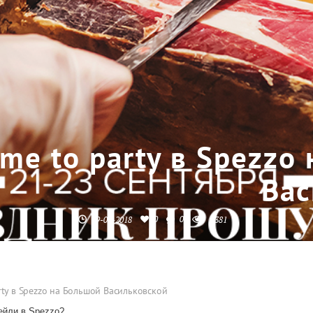
ime to party в Spezzo
Вас
0
0
19-09-2018
2381
rty в Spezzo на Большой Васильковской
ейли в Spezzo?