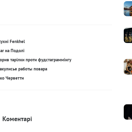
кухні Fenkhel
Bar на Подолі
орив тарілки проти фудстаграммінгу
акулисье работы повара
рко Черветти
Коментарi