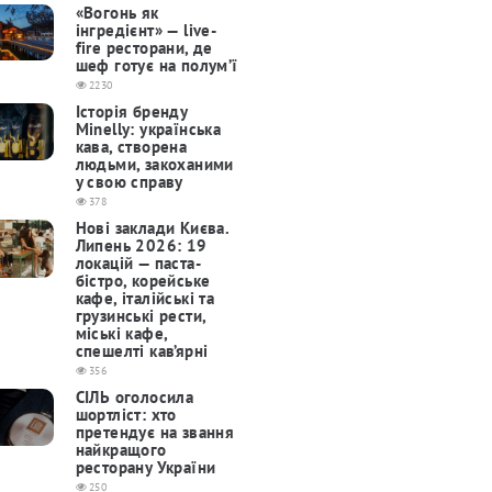
«Вогонь як
інгредієнт» — live-
fire ресторани, де
шеф готує на полум’ї
2230
Історія бренду
Minelly: українська
кава, створена
людьми, закоханими
у свою справу
378
Нові заклади Києва.
Липень 2026: 19
локацій — паста-
бістро, корейське
кафе, італійські та
грузинські рести,
міські кафе,
спешелті кав’ярні
356
СІЛЬ оголосила
шортліст: хто
претендує на звання
найкращого
ресторану України
250