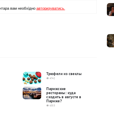
нтара вам необхiдно
авторизуватись.
Трюфели из свеклы
4742
Парижские
рестораны: куда
сходить в августе в
Париже?
6353