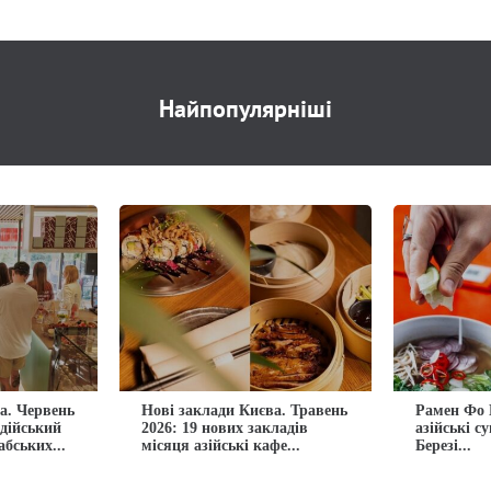
Найпопулярніші
а. Червень
Нові заклади Києва. Травень
Рамен Фо 
ндійський
2026: 19 нових закладів
азійські с
абських...
місяця азійські кафе...
Березі...