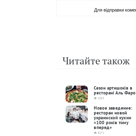
Для вiдправки коме
Читайте також
Сезон артишоків в
ресторані Аль Фаро
2383
Новое заведение:
ресторан новой
украинской кухни
«100 років тому
вперед»
8171