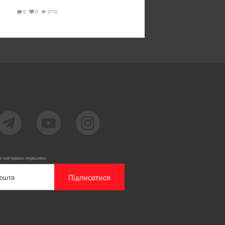
0
0
3770
ві матеріали першими
Підписатися