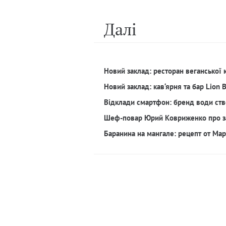
Далi
Новий заклад: ресторан веганської 
Новий заклад: кав‘ярня та бар Lion 
Відклади смартфон: бренд води ств
Шеф-повар Юрий Ковриженко про з
Баранина на мангале: рецепт от Ма