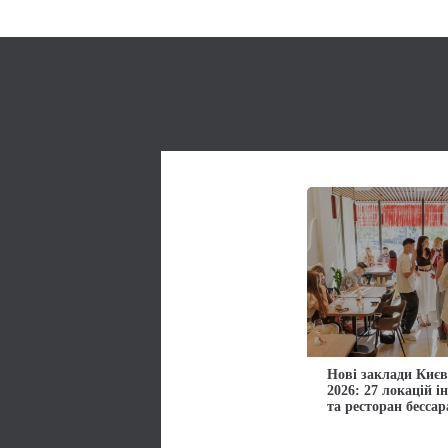
Нові заклади Києв
2026: 27 локацій і
та ресторан бессар