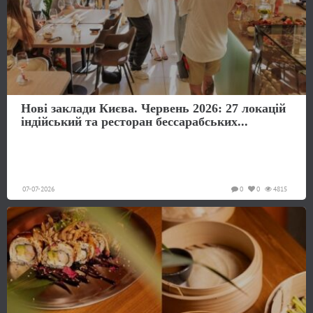
Нові заклади Києва. Червень 2026: 27 локацій
індійський та ресторан бессарабських...
07-07-2026
0
0
4815