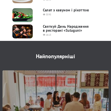
Салат з кавуном і рікоттою
3593
Святкуй День Народження
в ресторані «Suluguni»
2613
Найпопулярніші