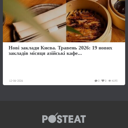
Нові заклади Києва. Травень 2026: 19 нових
закладів місяця азійські кафе...
12-06-2026
0
0
4193