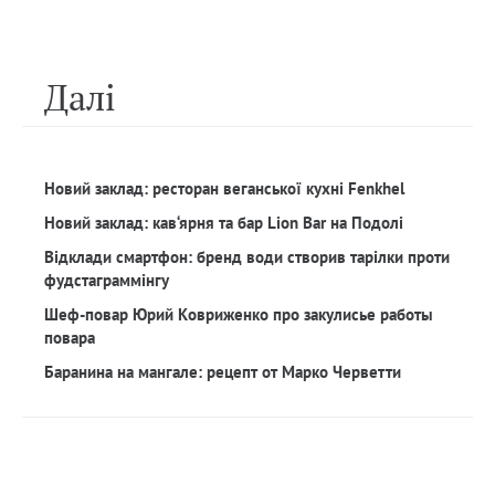
Далi
Новий заклад: ресторан веганської кухні Fenkhel
Новий заклад: кав‘ярня та бар Lion Bar на Подолі
Відклади смартфон: бренд води створив тарілки проти
фудстаграммінгу
Шеф-повар Юрий Ковриженко про закулисье работы
повара
Баранина на мангале: рецепт от Марко Черветти