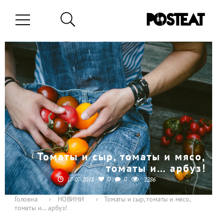
Томаты и сыр, томаты и мясо,
томаты и… арбуз!
0
0
17-07-2018
2286
Головна
›
НОВИНИ
›
Томаты и сыр, томаты и мясо,
томаты и… арбуз!