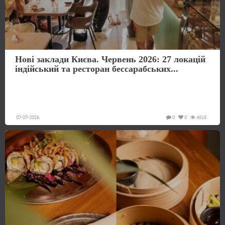
Нові заклади Києва. Червень 2026: 27 локацій
індійський та ресторан бессарабських...
07-07-2026
0
0
4818