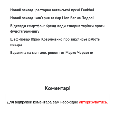
Новий заклад: ресторан веганської кухні Fenkhel
Новий заклад: кав‘ярня та бар Lion Bar на Подолі
Відклади смартфон: бренд води створив тарілки проти
фудстаграммінгу
Шеф-повар Юрий Ковриженко про закулисье работы
повара
Баранина на мангале: рецепт от Марко Черветти
Коментарi
Для вiдправки коментара вам необхiдно
авторизуватись.