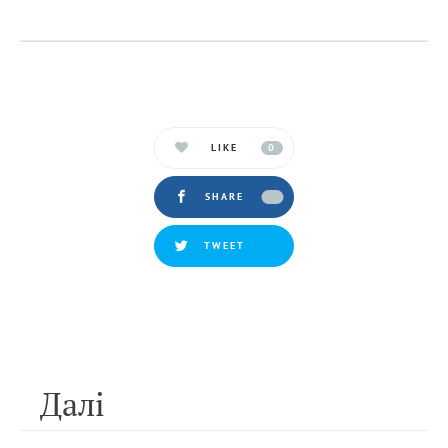
LIKE
0
SHARE
TWEET
Далi