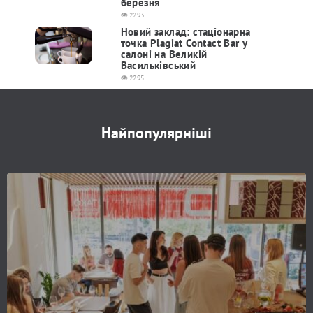
березня
2293
Новий заклад: стаціонарна
точка Plagiat Contact Bar у
салоні на Великій
Васильківський
2295
Найпопулярніші