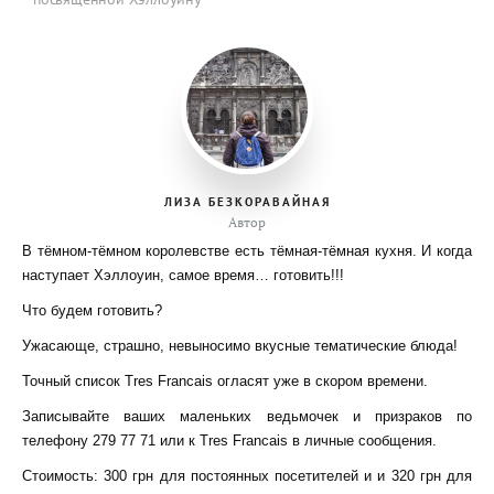
ЛИЗА БЕЗКОРАВАЙНАЯ
Автор
В тёмном-тёмном королевстве есть тёмная-тёмная кухня. И когда
наступает Хэллоуин, самое время… готовить!!!
Что будем готовить?
Ужасающе, страшно, невыносимо вкусные тематические блюда!
Точный список Tres Francais огласят уже в скором времени.
Записывайте ваших маленьких ведьмочек и призраков по
телефону 279 77 71 или к Tres Francais в личные сообщения.
Стоимость: 300 грн для постоянных посетителей и и 320 грн для