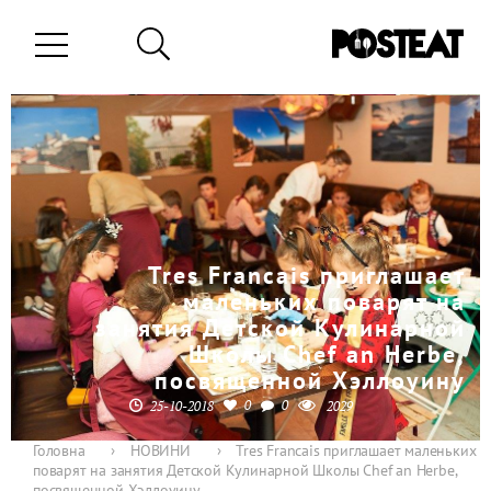
Tres Francais приглашает
маленьких поварят на
занятия Детской Кулинарной
Школы Chef an Herbe,
посвященной Хэллоуину
0
0
25-10-2018
2029
Головна
›
НОВИНИ
›
Tres Francais приглашает маленьких
поварят на занятия Детской Кулинарной Школы Chef an Herbe,
посвященной Хэллоуину