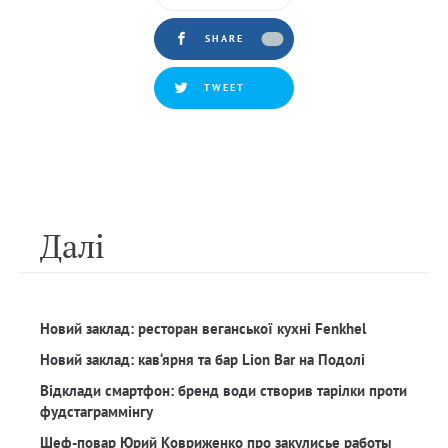
SHARE
TWEET
Далi
Новий заклад: ресторан веганської кухні Fenkhel
Новий заклад: кав‘ярня та бар Lion Bar на Подолі
Відклади смартфон: бренд води створив тарілки проти
фудстаграммінгу
Шеф-повар Юрий Ковриженко про закулисье работы