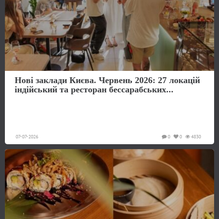
Нові заклади Києва. Червень 2026: 27 локацій
індійський та ресторан бессарабських...
07-07-2026
0
0
4830