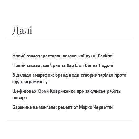
Далi
Новий заклад: ресторан веганської кухні Fenkhel
Новий заклад: кав‘ярня та бар Lion Bar на Подолі
Відклади смартфон: бренд води створив тарілки проти
фудстаграммінгу
Шеф-повар Юрий Ковриженко про закулисье работы
повара
Баранина на мангале: рецепт от Марко Черветти