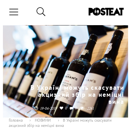
В Україні можуть скасувати
акцизний збір на неміцні
вина
0
0
19-04-2019
2261
Головна
›
НОВИНИ
›
В Україні можуть скасувати
акцизний збір на неміцні вина