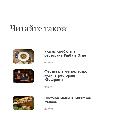
Читайте також
Уха из камбалы в
ресторане Рыба в Огне
2565
Фестиваль мегрельської
кухні в ресторані
«Suluguni»
2799
Постное меню в Guramma
Italiana
2375