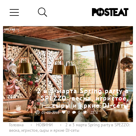
2 и 3 марта Spring party в
SPEZZO: весна, игристое,
сыры и яркие DJ-сеты
0
0
01-03-2018
2376
Головна
›
НОВИНИ
›
2 и 3 марта Spring party в SPEZZO:
весна, игристое, сыры и яркие DJ-сеты