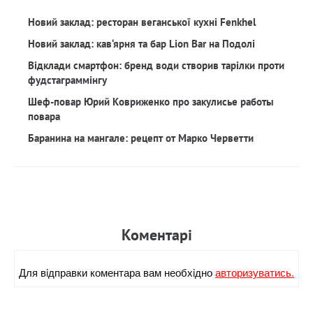
Новий заклад: ресторан веганської кухні Fenkhel
Новий заклад: кав‘ярня та бар Lion Bar на Подолі
Відклади смартфон: бренд води створив тарілки проти
фудстаграммінгу
Шеф-повар Юрий Ковриженко про закулисье работы
повара
Баранина на мангале: рецепт от Марко Черветти
Коментарi
Для вiдправки коментара вам необхiдно
авторизуватись.