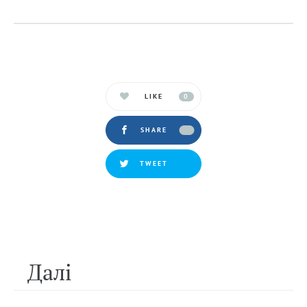
LIKE
0
SHARE
TWEET
Далi