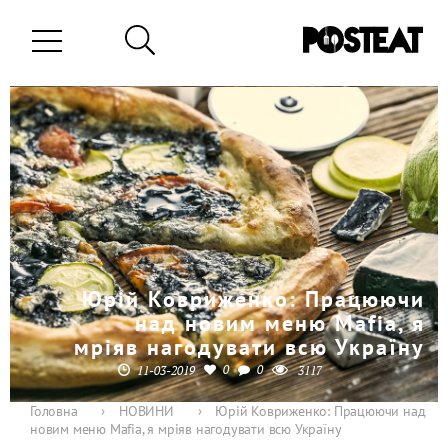
Юрій Ковриженко: Працюючи
над новим меню Mafia, я
мріяв нагодувати всю Україну
0
0
11-03-2019
3117
Головна
›
НОВИНИ
›
Юрій Ковриженко: Працюючи над
новим меню Mafia, я мріяв нагодувати всю Україну