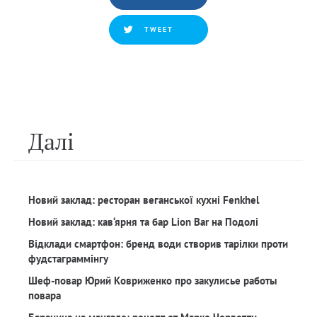
TWEET
Далi
Новий заклад: ресторан веганської кухні Fenkhel
Новий заклад: кав‘ярня та бар Lion Bar на Подолі
Відклади смартфон: бренд води створив тарілки проти
фудстаграммінгу
Шеф-повар Юрий Ковриженко про закулисье работы
повара