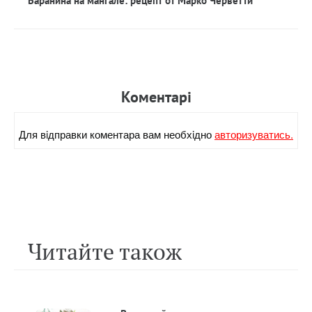
Баранина на мангале: рецепт от Марко Черветти
Коментарi
Для вiдправки коментара вам необхiдно
авторизуватись.
Читайте також