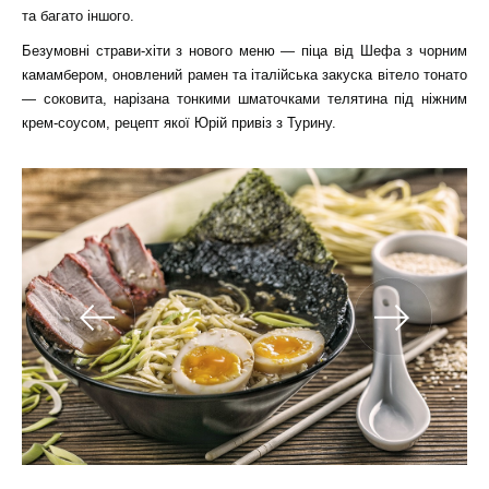
та багато іншого.
Безумовні страви-хіти з нового меню — піца від Шефа з чорним
камамбером, оновлений рамен та італійська закуска вітело тонато
— соковита, нарізана тонкими шматочками телятина під ніжним
крем-соусом, рецепт якої Юрій привіз з Турину.