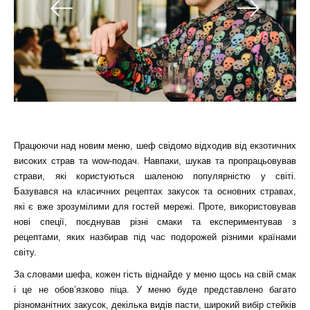
Працюючи над новим меню, шеф свідомо відходив від екзотичних
високих страв та wow-подач. Навпаки, шукав та пропрацьовував
страви, які користуються шаленою популярністю у світі.
Базувався на класичних рецептах закусок та основних стравах,
які є вже зрозумілими для гостей мережі. Проте, використовував
нові спеції, поєднував різні смаки та експериментував з
рецептами, яких назбирав під час подорожей різними країнами
світу.
За словами шефа, кожен гість віднайде у меню щось на свій смак
і це не обов’язково піца. У меню буде представлено багато
різноманітних закусок, декілька видів пасти, широкий вибір стейків