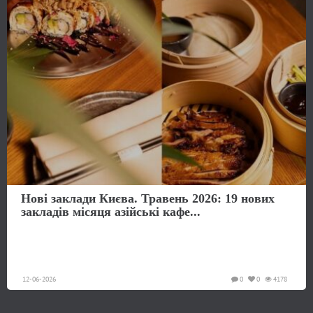
Нові заклади Києва. Травень 2026: 19 нових
закладів місяця азійські кафе...
12-06-2026
0
0
4178