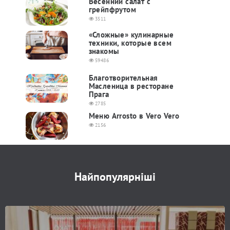
Весенний салат с
грейпфрутом
3511
«Сложные» кулинарные
техники, которые всем
знакомы
59486
Благотворительная
Масленица в ресторане
Прага
2785
Меню Arrosto в Vero Vero
2156
Найпопулярніші