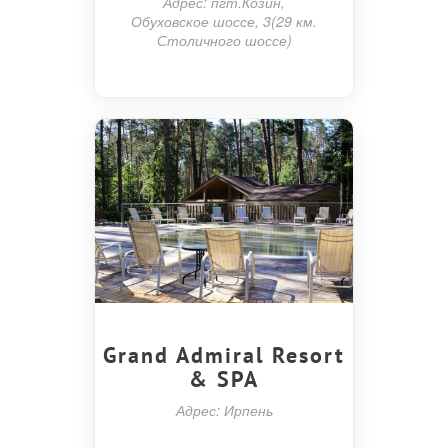
Адрес: пгт.Козин,
Обуховское шоссе, 3(29 км.
Столичного шоссе)
Grand Admiral Resort
& SPA
Адрес: Ирпень