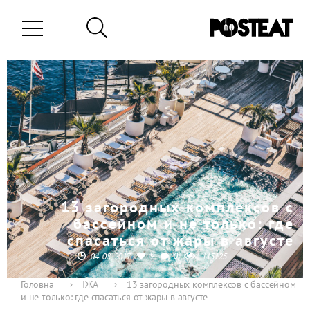
13 загородных комплексов с
бассейном и не только: где
спасаться от жары в августе
9
0
04-08-2017
115125
Головна
›
ЇЖА
›
13 загородных комплексов с бассейном
и не только: где спасаться от жары в августе