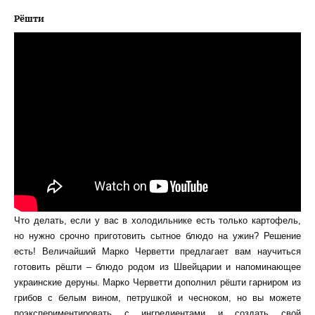
Рёшти
Что делать, если у вас в холодильнике есть только картофель,
но нужно срочно приготовить сытное блюдо на ужин? Решение
есть! Величайший Марко Черветти предлагает вам научиться
готовить рёшти – блюдо родом из Швейцарии и напоминающее
украинские деруны. Марко Черветти дополнил рёшти гарниром из
грибов с белым вином, петрушкой и чесноком, но вы можете
поэкспериментировать с ингредиентами и создать свой