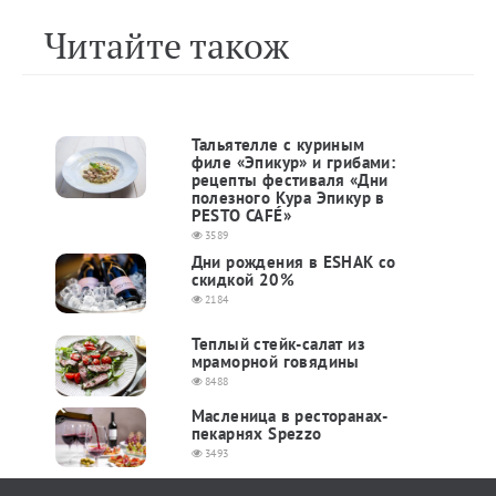
Читайте також
Тальятелле с куриным
филе «Эпикур» и грибами:
рецепты фестиваля «Дни
полезного Кура Эпикур в
PESTO CAFÉ»
3589
Дни рождения в ESHAK со
скидкой 20%
2184
Теплый стейк-салат из
мраморной говядины
8488
Масленица в ресторанах-
пекарнях Spezzo
3493