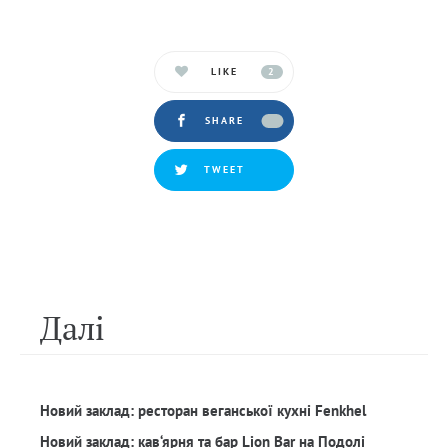
LIKE
2
SHARE
TWEET
Далi
Новий заклад: ресторан веганської кухні Fenkhel
Новий заклад: кав‘ярня та бар Lion Bar на Подолі