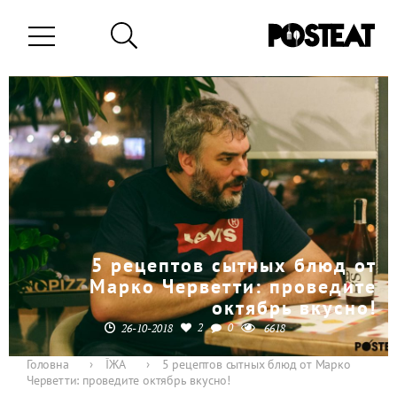
5 рецептов сытных блюд от
Марко Черветти: проведите
октябрь вкусно!
2
0
26-10-2018
6618
Головна
›
ЇЖА
›
5 рецептов сытных блюд от Марко
Черветти: проведите октябрь вкусно!