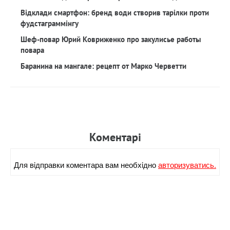
Відклади смартфон: бренд води створив тарілки проти
фудстаграммінгу
Шеф-повар Юрий Ковриженко про закулисье работы
повара
Баранина на мангале: рецепт от Марко Черветти
Коментарi
Для вiдправки коментара вам необхiдно
авторизуватись.