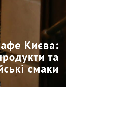
кафе Києва:
продукти та
йські смаки