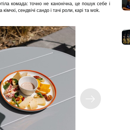
хотіла комада: точно не канонічна, це пошук себе і
 кімчхі, сендвічі сандо і тачі роли, карі та wok.