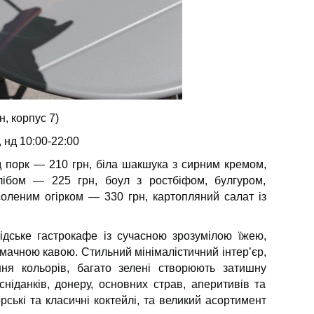
, корпус 7)
, нд 10:00-22:00
д порк — 210 грн, біла шакшука з сирним кремом,
лібом — 225 грн, боул з ростбіфом, булгуром,
оленим огірком — 330 грн, картопляний салат із
ське гастрокафе із сучасною зрозумілою їжею,
мачною кавою. Стильний мінімалістичний інтер’єр,
ння кольорів, багато зелені створюють затишну
ніданків, донеру, основних страв, аперитивів та
рські та класичні коктейлі, та великий асортимент