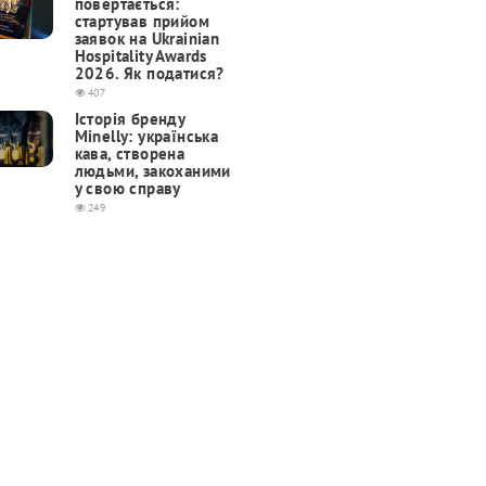
повертається:
cтартував прийом
заявок на Ukrainian
Hospitality Awards
2026. Як податися?
407
Історія бренду
Minelly: українська
кава, створена
людьми, закоханими
у свою справу
249