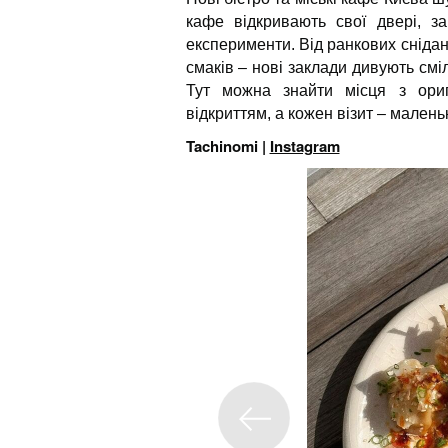
кафе відкривають свої двері, за
експерименти. Від ранкових снідан
смаків – нові заклади дивують с
Тут можна знайти місця з ориг
відкриттям, а кожен візит – мале
Tachinomi |
Instagram