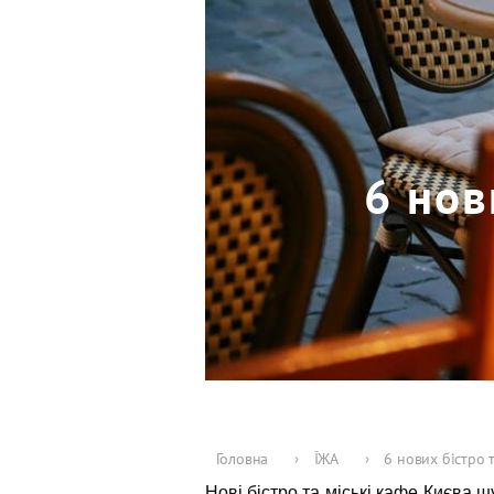
6 нов
Головна
›
ЇЖА
›
6 нових бістро 
Нові бістро та міські кафе Києва ш