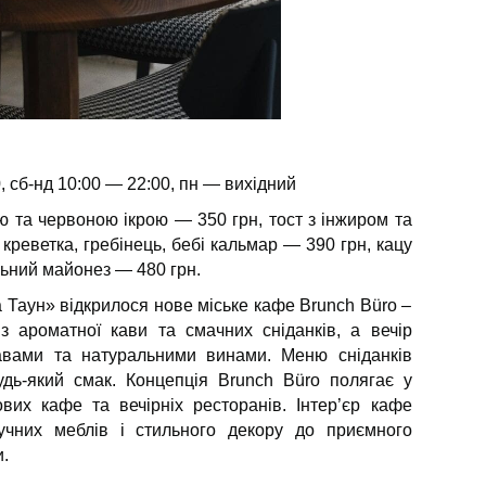
0, сб-нд 10:00 — 22:00, пн — вихідний
ю та червоною ікрою — 350 грн, тост з інжиром та
 креветка, гребінець, бебі кальмар — 390 грн, кацу
ьний майонез — 480 грн.
Таун» відкрилося нове міське кафе Brunch Büro –
з ароматної кави та смачних сніданків, а вечір
авами та натуральними винами. Меню сніданків
удь-який смак. Концепція Brunch Büro полягає у
вих кафе та вечірніх ресторанів. Інтер’єр кафе
учних меблів і стильного декору до приємного
.