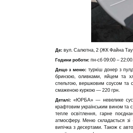
Де:
вул. Салютна, 2 (ЖК Файна Таун
Години роботи:
пн-сб 09:00 – 22:00
Дещо з меню:
туркіш донер з пул
бринзою, оливками, яйцем та х
спельтою, вершковим соусом та с
смаженою куркою — 220 грн.
Деталі:
«ЮРБА» — невелике сусід
крафтовим українським вином та с
тепле освітлення, гарне поєдна
атмосферу. Меню складається зі с
випічка з десертами. Також є авто