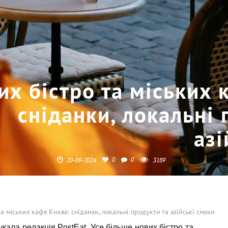
их бістро та міських 
сніданки, локальні 
азі
0
0
20-09-2024
3189
та міських кафе Києва: сніданки, локальні продукти та азійські смаки
укала редакція PostEat. Усе більше нових бістро та