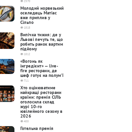
2370
Молодий норвезький
оселедець Матіас
вже приплив у
Сільпо
1818
Випічка тижня: де у
Львові печуть те, що
робить ранок вартим
підйому
1812
«Вогонь як
інгредієнт» — live-
fire ресторани, де
шеф готує на полум’ї
711
Хто оцінюватиме
найкращі ресторани
країни: премія СІЛЬ
оголосила склад
журі 10-го
ювілейного сезону в
2026
488
Готельна премія