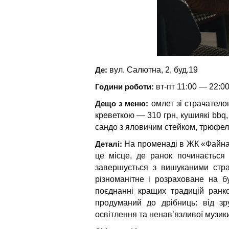
Де:
вул. Салютна, 2, буд.19
Години роботи:
вт-пт 11:00 — 22:0
Дещо з меню:
омлет зі страчатело
креветкою — 310 грн, кушиякі bbq,
сандо з яловичим стейком, трюфел
Деталі:
На променаді в ЖК «Файна 
це місце, де ранок починається 
завершується з вишуканими стр
різноманітне і розраховане на б
поєднанні кращих традицій ранко
продуманий до дрібниць: від зр
освітлення та ненав’язливої музики