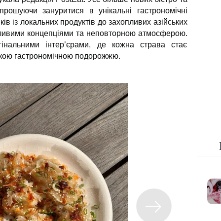
прошуючи зануритися в унікальні гастрономічні
ків із локальних продуктів до захопливих азійських
міливими концепціями та неповторною атмосферою.
інальними інтер’єрами, де кожна страва стає
нькою гастрономічною подорожжю.