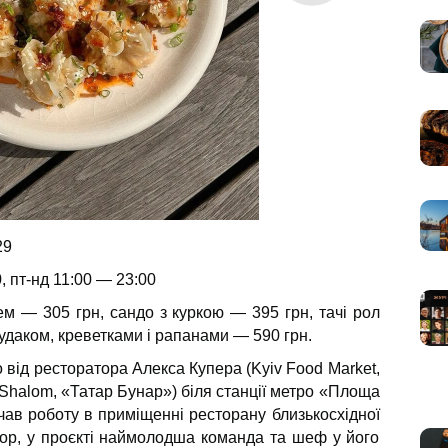
29
, пт-нд 11:00 — 23:00
м — 305 грн, сандо з куркою — 395 грн, тачі рол
судаком, креветками і рапанами — 590 грн.
 від ресторатора Алекса Купера (Kyiv Food Market,
Shalom, «Татар Бунар») біля станції метро «Площа
чав роботу в приміщенні ресторану близькосхідної
атор, у проєкті наймолодша команда та шеф у його