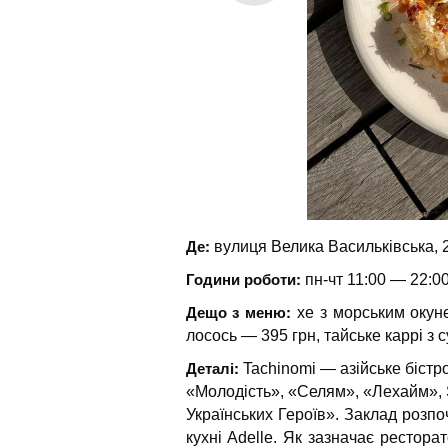
Де:
вулиця Велика Васильківська, 
Години роботи:
пн-чт 11:00 — 22:00
Дещо з меню:
хе з морським окуне
лосось — 395 грн, тайське каррі з 
Деталі:
Tachinomi — азійське бістро
«Молодість», «Селям», «Лехайм», 
Українських Героїв». Заклад розпо
кухні Adelle. Як зазначає рестор