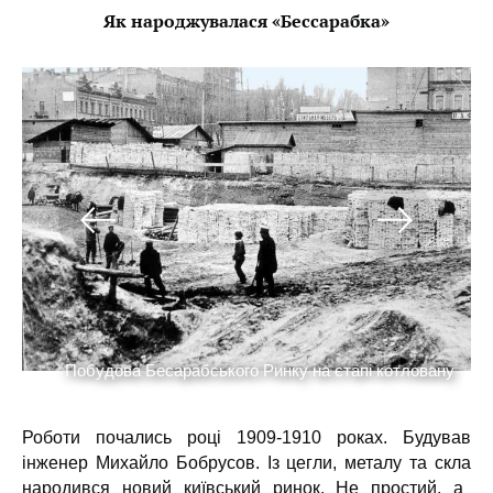
Як народжувалася «Бессарабка»
у
Побудова Бесарабського Ринку на єтапі котловану
Роботи почались році 1909-1910 роках.
Будував
інженер Михайло Бобрусов
.
Із
цегли, металу та скла
народився новий київський ринок. Не простий, а