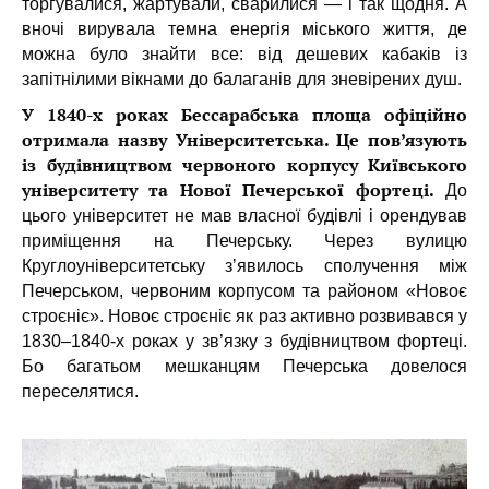
торгувалися, жартували, сварилися — і так щодня. А
вночі вирувала темна енергія міського життя, де
можна було знайти все: від дешевих кабаків із
запітнілими вікнами до балаганів для зневірених душ.
У 1840-х роках Бессарабська площа офіційно
отримала назву Університетська. Це пов’язують
із будівництвом червоного корпусу Київського
університету та Нової Печерської фортеці.
До
цього університет не мав власної будівлі і орендував
приміщення на Печерську. Через вулицю
Круглоуніверситетську зʼявилось сполучення між
Печерськом, червоним корпусом та районом «Новоє
строєніє». Новоє строєніє як раз активно розвивався у
1830–1840-х роках у зв’язку з будівництвом фортеці.
Бо багатьом мешканцям Печерська довелося
переселятися.