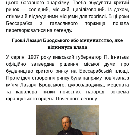
цього базарного анархізму. Треба збудувати критий
ринок — солідний, міський, цивілізований. Із дахом,
стінами й відведеними місцями для торгівлі. В ці роки
Бессарабка з галасливого торжища почала
перетворюватися на легенду.
Гроші Лазаря Бродського або
меценатство, яке
відкинула влада
У серпні 1907 року київський губернатор П. Ігнатьєв
офіційно затвердив рішення міської думи про
будівництво критого ринку на Бессарабській площі.
Проте ідея створення ринку була напряму пов’язана з
ім’ям Лазаря Бродського, цукрозаводчика, мецената
та кавалера низки почесних нагород, зокрема
французького ордена Почесного легіону.