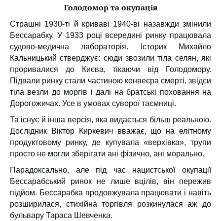
Голодомор та окупація
Страшні 1930-ті й криваві 1940-ві назавжди змінили
Бессарабку. У 1933 році всередині ринку працювала
судово-медична лабораторія. Історик Михайло
Кальницький стверджує: сюди звозили тіла селян, які
проривалися до Києва, тікаючи від Голодомору.
Підвали ринку стали частиною конвеєра смерті, звідси
тіла везли до моргів і далі на братські поховання на
Дорогожичах. Усе в умовах суворої таємниці.
Та існує й інша версія, яка видається більш реальною.
Дослідник Віктор Киркевич вважає, що на елітному
продуктовому ринку, де купувала «верхівка», трупи
просто не могли зберігати ані фізично, ані морально.
Парадоксально, але під час
нацистської окупації
Бессарабський ринок не лише вцілів, він пережив
підйом.
Бессарабка продовжувала працювати і навіть
розширилася, стихійна торгівля розкинулася аж до
бульвару Тараса Шевченка.