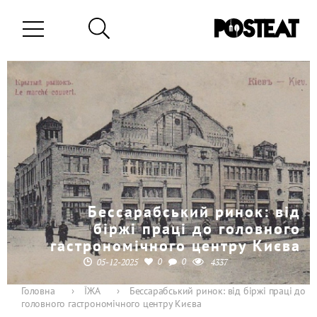
Бессарабський ринок: від
біржі праці до головного
гастрономічного центру Києва
0
0
05-12-2025
4337
Головна
›
ЇЖА
›
Бессарабський ринок: від біржі праці до
головного гастрономічного центру Києва