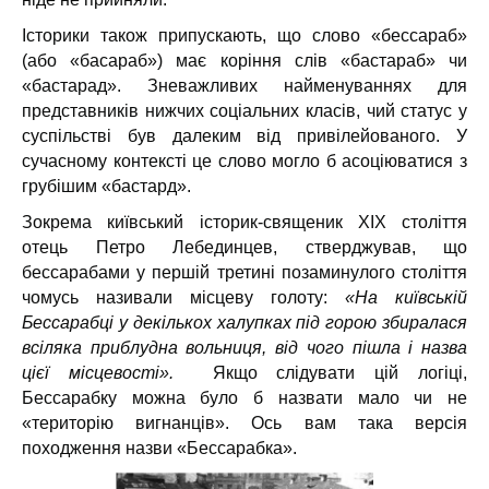
Історики також припускають, що слово «бессараб»
(або «басараб») має коріння слів «бастараб» чи
«бастарад». Зневажливих найменуваннях для
представників нижчих соціальних класів, чий статус у
суспільстві був далеким від привілейованого. У
сучасному контексті це слово могло б асоціюватися з
грубішим «бастард».
Зокрема київський історик-священик XIX століття
отець Петро Лебединцев, стверджував, що
бессарабами у першій третині позаминулого століття
чомусь називали місцеву голоту:
«На київській
Бессарабці у декількох халупках під горою збиралася
всіляка приблудна вольниця, від чого пішла і назва
цієї місцевості».
Якщо слідувати цій логіці,
Бессарабку можна було б назвати мало чи не
«територію вигнанців». Ось вам така версія
походження назви «Бессарабка».