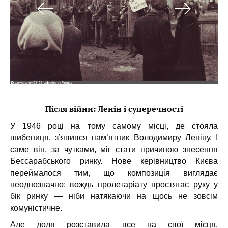
и
Після війни: Ленін і суперечності
У 1946 році на тому самому місці, де стояла
шибениця, з’явився пам’ятник Володимиру Леніну. І
саме він, за чутками, міг стати причиною знесення
Бессарабського ринку. Нове керівництво Києва
переймалося тим, що композиція виглядає
неоднозначно: вождь пролетаріату простягає руку у
бік ринку — ніби натякаючи на щось не зовсім
комуністичне.
Але доля розставила все на свої місця.