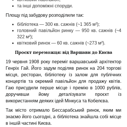
та інші допоміжні споруди.
Площу під забудову розподілили так:
бібліотека — 300 кв. сажнів (~1 365 м²);
головний павільйон ринку — 950 кв. сажнів (~4
322 м²);
квітковий ринок — 60 кв. сажнів (~273 м²).
Проєкт переможця: від Варшави до Києва
19 червня 1908 року переміг варшавський архітектор
Генріх Гай.
Його задум поділяв ринок на 204 торгові
місця, ресторан, бібліотеку із залом для публічних
концертів та окремий павільйон для продажу квітів.
Гаю присудили перше місце і премію в 1000 рублів,
доручивши йому деталізувати проєкт із
використанням деяких ідей Мінкуса та Кобелєва.
Так місто отримало Бессарабський ринок, яким ми
знаємо його сьогодні, а бібліотека знайшла собі місце
в іншій частині Києва.