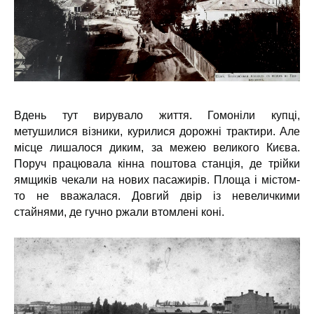
Вдень тут вирувало життя. Гомоніли купці,
метушилися візники, курилися дорожні трактири. Але
місце лишалося диким, за межею великого Києва.
Поруч працювала кінна поштова станція, де трійки
ямщиків чекали на нових пасажирів. Площа і містом-
то не вважалася. Довгий двір із невеличкими
стайнями, де гучно ржали втомлені коні.