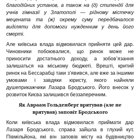
благодійних установ, а також на (д) стипендії для
учнів гімназії у Златополі — рідному містечку
мецената та (ж) окрему суму передбачалося
виділяти для допомоги нужденним у день його
смерті.
Але київська влада відмовилася прийняти цей дар.
Чиновники побоювалися, що ринок може не
приносити достатнього доходу, а зобов’язання
залишаться на міському бюджеті. Врешті, критий
ринок на Бессарабці таки з’явився, але вже за іншими
умовами і завдяки юристу, якого найняли
душеприкажчики Лазара Бродського. Його внесок у
розвиток Києва залишився беззаперечним.
Як Авраам Гольденберг врятував (але не
врятував) заповіт Бродського
Коли київська влада відмовилася приймати дар
Лазаря Бродського, справа зайшла в глухий кут.
Півмільйона, які він заповів місту на будівництво