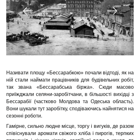
Називати площу «Бессарабкою» почали відтоді, як на
ній стали наймати працівників для будівельних робіт,
так звана «Бессарабська біржа». Сюди масово
приїжджали селяни-заробітчани, в більшості вихідці з
Бессарабії (частково Молдова та Одеська область).
Вони шукали тут заробітку, сподіваючись найнятися на
сезонні роботи.
Гамірне, сильно людне місце, торгу і вигуків, де разом
співіснували аромати свіжого хліба і пирогів, терпких