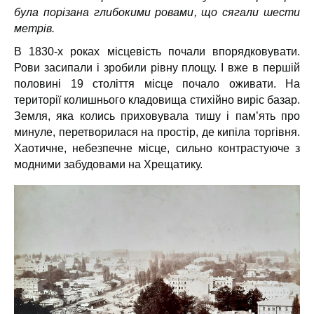
була порізана глибокими ровами, що сягали шести
метрів.
В 1830-х роках місцевість почали впорядковувати.
Рови засипали і зробили рівну площу. І вже в першій
половині 19 століття місце почало оживати. На
території колишнього кладовища стихійно виріс базар.
Земля, яка колись приховувала тишу і пам’ять про
минуле, перетворилася на простір, де кипіла торгівня.
Хаотичне, небезпечне місце, сильно контрастуюче з
модними забудовами на Хрещатику.