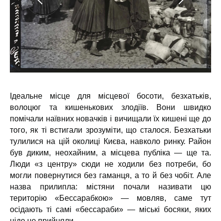
Ідеальне місце для місцевої босоти, безхатьків,
волоцюг та кишенькових злодіїв. Вони швидко
помічали наївних новачків і вичищали їх кишені ще до
того, як ті встигали зрозуміти, що сталося. Безхатьки
тулилися на цій околиці Києва, навколо ринку. Район
був диким, неохайним, а місцева публіка — ще та.
Люди «з центру» сюди не ходили без потреби, бо
могли повернутися без гаманця, а то й без чобіт. Але
назва прилипла: містяни почали називати цю
територію «Бессарабкою» — мовляв, саме тут
осідають ті самі «бессараби» — міські босяки, яких
ніде не прийняли.