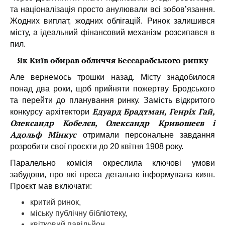
та націоналізація просто анулювали всі зобов’язання.
Жодних виплат, жодних облігацій. Ринок залишився
місту, а ідеальний фінансовий механізм розсипався в
пил.
Як Київ обирав обличчя Бессарабського ринку
Але вернемось трошки назад. Місту знадобилося
понад два роки, щоб прийняти пожертву Бродського
та перейти до планування ринку. Замість відкритого
Едуард Брадтман, Генріх Гай,
конкурсу архітектори
Олександр Кобелєв, Олександр Кривошеєв і
Адольф Мінкус
отримали персональне завдання
розробити свої проєкти до 20 квітня 1908 року.
Паралельно комісія окреслила ключові умови
забудови, про які преса детально інформувала киян.
Проєкт мав включати:
критий ринок,
міську публічну бібліотеку,
квітковий павільйон,