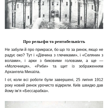
х
и
Про рельєфи та рентабельність
Не забули й про
прикраси
, бо що то за ринок, якщо не
радує око? Тут і
«Дівчина з глечиками»
, і
«Селянин з
волами»
, і арки з биковими головами, а ще —
«Молочниця», «Риби» та щит із зображенням
Архангела Михаїла
.
І от, коли всі роботи були завершені,
25 липня 1912
року
новий ринок урочисто відкрили. Київ швидко дав
йому ім’я
«Бессарабка»
.