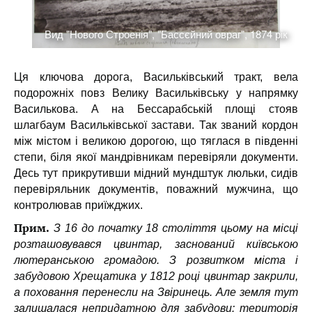
у
.
Вид "Нового Строенія", "Бассєйний овраг", 1874 рік
Ця ключова дорога, Васильківський тракт, вела
подорожніх повз Велику Васильківську у напрямку
Василькова. А на Бессарабській площі стояв
шлагбаум Васильківської застави. Так званий кордон
між містом і великою дорогою, що тяглася в південні
степи, біля якої мандрівникам перевіряли документи.
Десь тут прикрутивши мідний мундштук люльки, сидів
перевіряльник документів, поважний мужчина, що
контролював приїжджих.
Прим.
З 16 до початку 18 століття цьому на місці
розташовувався цвинтар, заснований київською
лютеранською громадою.
З розвитком міста і
забудовою Хрещатика у 1812 році цвинтар закрили,
а поховання перенесли на Звіринець. Але земля тут
залишалася непридатною для забудови: територія