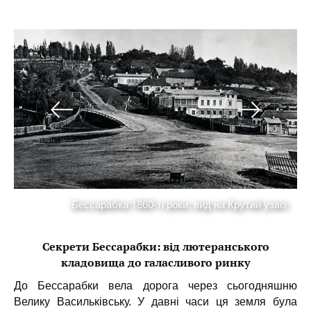
з
Бессарабка 1860-ті роки, вид на Крутий узвіз
Секрети Бессарабки:
від лютеранського
кладовища до галасливого ринку
До Бессарабки вела дорога через сьогодняшню
Велику Васильківську. У давні часи ця земля була