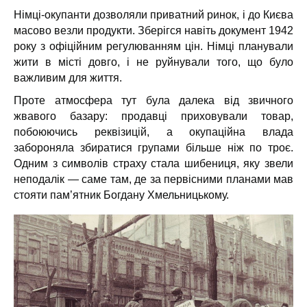
Німці-окупанти дозволяли приватний ринок, і до Києва
масово везли продукти. Зберігся навіть документ 1942
року з офіційним регулюванням цін. Німці планували
жити в місті довго, і не руйнували того, що було
важливим для життя.
Проте атмосфера тут була далека від звичного
жвавого базару: продавці приховували товар,
побоюючись реквізицій, а окупаційна влада
забороняла збиратися групами більше ніж по троє.
Одним з
символів страху стала шибениця, яку звели
неподалік — саме там, де за первісними планами мав
стояти пам’ятник Богдану Хмельницькому.