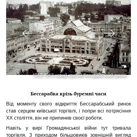
1912-1913 новий критий бесарабський ринок
Бессарабка крізь буремні часи
Від моменту свого відкриття Бессарабський ринок
став серцем київської торгівлі, і попри всі потрясіння
ХХ століття, він не припинив своєї роботи.
Навіть у вирі Громадянської війни тут тривала
торгівля. З приходом більшовиків зовнішній вигляд