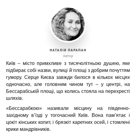
НАТАЛІЯ ПАРАПАН
Автор
Київ – місто примхливе з тисячолітньою душею, яке
підбирає собі назви, вулиці й площі з добрим почуттям
гумору. Серце Києва завжди билося в кількох місцях
одночасно, але головним чином тут – у центрі, на
Бессарабській площі, що колись стояла на перехресті
шляхів.
«Бессарабкою» називали місцину на південно-
західному в’їзді у тогочасний Київ. Вона пам’ятає і
цокіт кінських копит, і брязкіт каретних осей, і стомлені
крики мандрівників.