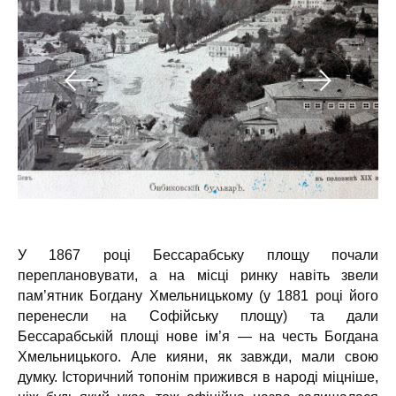
У 1867 році Бессарабську площу почали
переплановувати, а на місці ринку навіть звели
пам’ятник Богдану Хмельницькому (у 1881 році його
перенесли на Софійську площу) та дали
Бессарабській площі нове ім’я — на честь Богдана
Хмельницького. Але кияни, як завжди, мали свою
думку. Історичний топонім прижився в народі міцніше,