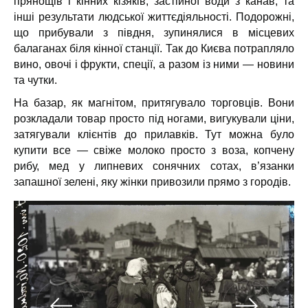
прянощів і кінних кізяків, застійної води з канав, та
інші результати людської життєдіяльності. Подорожні,
що прибували з півдня, зупинялися в місцевих
балаганах біля кінної станції. Так до Києва потрапляло
вино, овочі і фрукти, спеції, а разом із ними — новини
та чутки.
На базар, як магнітом, притягувало торговців. Вони
розкладали товар просто під ногами, вигукували ціни,
затягували клієнтів до прилавків. Тут можна було
купити все — свіже молоко просто з воза, копчену
рибу, мед у липневих сонячних сотах, в’язанки
запашної зелені, яку жінки привозили прямо з городів.