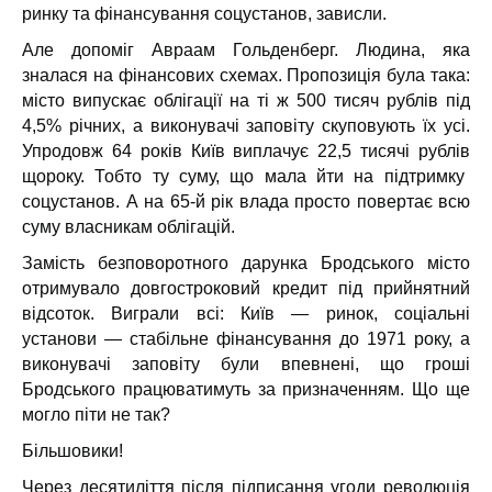
ринку та фінансування соцустанов, зависли.
Але допоміг Авраам Гольденберг. Людина, яка
зналася на фінансових схемах. Пропозиція була така:
місто випускає облігації на ті ж 500 тисяч рублів під
4,5% річних, а виконувачі заповіту скуповують їх усі.
Упродовж 64 років Київ виплачує
22,5 тисячі рублів
щороку. Тобто ту суму, що мала йти на підтримку
соцустанов. А на 65-й рік влада просто повертає всю
суму власникам облігацій.
Замість безповоротного дарунка Бродського місто
отримувало
довгостроковий кредит під прийнятний
відсоток
. Виграли всі: Київ — ринок, соціальні
установи — стабільне фінансування до
1971 року
, а
виконувачі заповіту були впевнені, що гроші
Бродського працюватимуть за призначенням. Що ще
могло піти не так?
Більшовики!
Через десятиліття після підписання угоди революція