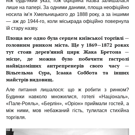
ніж будь-який указ, тож офіційна назва залишалася
лише на папері. За одними даними, площа неофіційно
носила ім’я Хмельницького до 1888 року, а за іншими
— аж до 1944-го, коли міськрада офіційно повернула
їй стару назву.
Площа все одно була серцем київської торгівлі —
головним ринком міста. Ще у 1869—1872 роках
тут стояв дерев’яний цирк Жака Бретона —
місце, де можна було побачити гастролі
найвідоміших антрепренерів свого часу —
Вільгельма Сура, Ісаака Соббота та інших
майстрів видовищ.
Але питання лишалося: що ж робити з ринком?
Будинки навколо множилися, готелі «Національ»,
«Пале-Рояль», «Берлін», «Оріон» приймали гостей, а
між ними, мов небажаний гість, тулилася стихійна
торгівля.