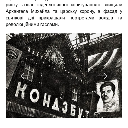
ринку зазнав «ідеологічного коригування»: знищили
Архангела Михайла та царську корону, а фасад у
святкові дні прикрашали портретами вождів та
революційними гаслами.
а