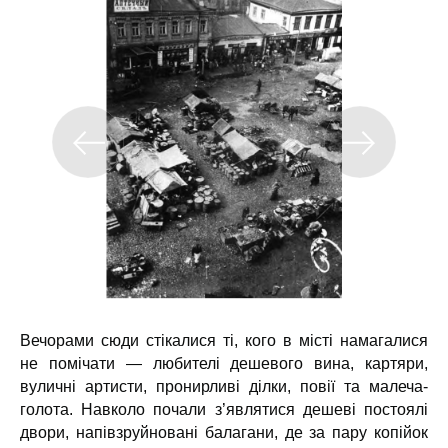
Вечорами сюди стікалися ті, кого в місті намагалися
не помічати — любителі дешевого вина, картяри,
вуличні артисти, пронирливі ділки, повії та малеча-
голота. Навколо почали з’являтися дешеві постоялі
двори, напівзруйновані балагани, де за пару копійок