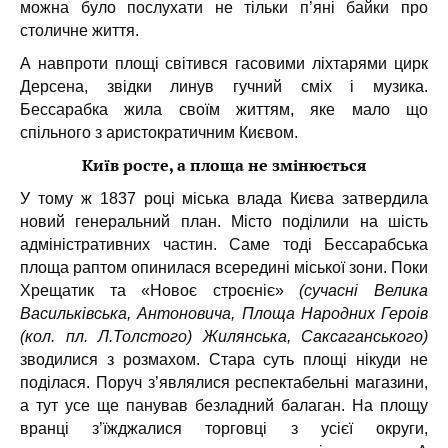
можна було послухати не тільки п’яні байки про
столичне життя.
А навпроти площі світився гасовими ліхтарями цирк
Дерсена, звідки линув гучний сміх і музика.
Бессарабка жила своїм життям, яке мало що
спільного з аристократичним Києвом.
Київ росте, а площа не змінюється
У тому ж 1837 році міська влада Києва затвердила
новий генеральний план. Місто поділили на шість
адміністративних частин. Саме тоді Бессарабська
площа раптом опинилася всередині міської зони. Поки
Хрещатик та «Новоє строєніє»
(сучасні Велика
Васильківська, Антоновича, Площа Народних Героів
(кол. пл. Л.Толстого) Жилянська, Саксаганського)
зводилися з розмахом. Стара суть площі нікуди не
поділася. Поруч з’являлися респектабельні магазини,
а тут усе ще панував безладний балаган. На площу
вранці з’їжджалися торговці з усієї округи,