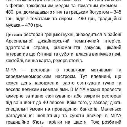
з фетою, трюфельним медом та томатним джемом –
480 грн, долмадакья з ягня та грецьким йогуртом – 345
грн, піде з томатами та сиром – 490 грн, традиційна
мусака – 470 грн.
Деталі:
ресторан грецької кухні, знаходиться в районі
Арсенальної, дизайнерський тематичний інтер’єр,
адаптовані страви, різноманіття закусок, цікавий
інтерактив щоп’ятниці та суботи, власна випічка з печі,
коктейлі, винна карта, резерв столів.
MIYA — ресторан із грецькими мотивами та
середземноморським настроєм. Тут впевнені, що
кожен день народження варто святкувати гучно та
весело великими компаніями. В MIYA можна провести
камерне затишне святкування або закрити ресторан
під ваш івент до 40 персон. Крім того, у закладі діють
спеціальні умови на проведення банкетів. Маленьке
нагадування: щоп’ятниці та суботи ввечері в MIYA
традиційно б’ють тарілки на щастя. Тож розбитий