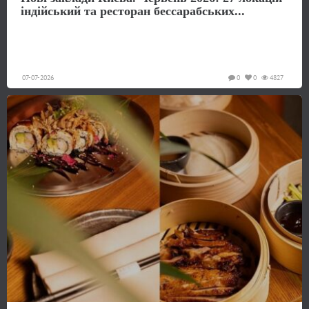
індійський та ресторан бессарабських...
07-07-2026
0
0
4827