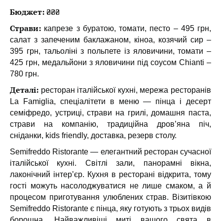
Бюджет: ₴₴₴
Страви:
капрезе з буратою, томати, песто – 495 грн,
салат з запеченим баклажаном, кіноа, козячий сир –
395 грн, тальоліні з польпете із яловичини, томати –
425 грн, медальйони з яловичини під соусом Chianti –
780 грн.
Деталі:
ресторан італійської кухні, мережа ресторанів
La Famiglia, спеціалітети в меню — пінца і десерт
семіфредо, устриці, страви на грилі, домашня паста,
страви на компанію, традиційна дров’яна піч,
сніданки, kids friendly, доставка, резерв столу.
Semifreddo Ristorante — елегантний ресторан сучасної
італійської кухні. Світлі зали, панорамні вікна,
лаконічний інтер’єр. Кухня в ресторані відкрита, тому
гості можуть насолоджуватися не лише смаком, а й
процесом приготування улюблених страв. Візитівкою
Semifreddo Ristorante є пінца, яку готують з трьох видів
борошна. Найважливіші миті вашого свята в