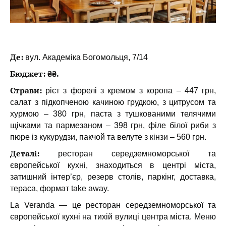
Де:
вул. Академіка Богомольця, 7/14
Бюджет: ₴₴.
Страви:
рієт з форелі з кремом з коропа – 447 грн,
салат з підкопченою качиною грудкою, з цитрусом та
хурмою – 380 грн, паста з тушкованими телячими
щічками та пармезаном – 398 грн, філе білої риби з
пюре із кукурудзи, пакчой та велуте з кінзи – 560 грн.
Деталі:
ресторан середземноморської та
європейської кухні, знаходиться в центрі міста,
затишний інтер’єр, резерв столів, паркінг, доставка,
тераса, формат take away.
La Veranda — це ресторан середземноморської та
європейської кухні на тихій вулиці центра міста. Меню