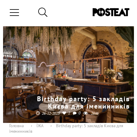
Birthday party: 5 закладів
Києва для іменинників
2
0
26-12-2023
2646
Головна
›
ЇЖА
›
Birthday party: 5 закладів Києва для
іменинників