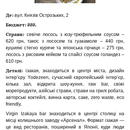
Де:
вул. Князів Острозьких, 2
Бюджет: ₴₴₴.
Страви:
севіче лосось з юзу-трюфельним соусом –
620 грн, такос з лососем та гуакамоле – 440 грн,
кушиякі стегно куряче та японська гірчиця – 275 грн,
лосось з рисовим кейком та спайсі соусом голандез –
610 грн.
Деталі:
ізакая, знаходиться в центрі міста, дизайн
інтер’єру Yodezeen, сучасний європейський інтер’єр,
кілька зал, відкрита шоу-кухня, raw bar, свіжі
морепродукти, азійські страви, страви на грилі робата,
авторські коктейлі, винна карта, саке, zero waste, eco
friendly.
Virgin Izakaya bar знаходиться в центрі столиці на
місці колишнього заводу «Арсенал». Формат ізакая —
це вид ресторанів, поширений в Японії, куди люди