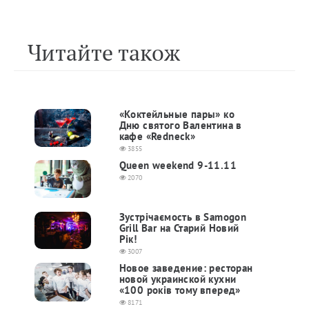
Читайте також
«Коктейльные пары» ко
Дню святого Валентина в
кафе «Redneck»
3855
Queen weekend 9-11.11
2070
Зустрічаємость в Samogon
Grill Bar на Старий Новий
Рік!
3007
Новое заведение: ресторан
новой украинской кухни
«100 років тому вперед»
8171