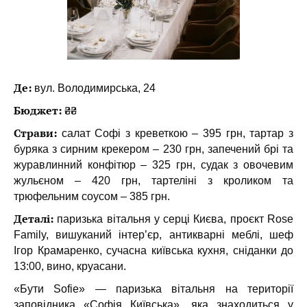
Де:
вул. Володимирська, 24
Бюджет: ₴₴
Страви:
салат Софі з креветкою – 395 грн, тартар з
буряка з сирним крекером – 230 грн, запечений брі та
журавлинний конфітюр – 325 грн, судак з овочевим
жульєном – 420 грн, тартеліні з кроликом та
трюфельним соусом – 385 грн.
Деталі:
паризька вітальня у серці Києва, проєкт Rose
Family, вишуканий інтер’єр, антикварні меблі, шеф
Ігор Крамаренко, сучасна київська кухня, сніданки до
13:00, вино, круасани.
«Бути Sofie» — паризька вітальня на території
заповідника «Софія Київська», яка знаходиться у