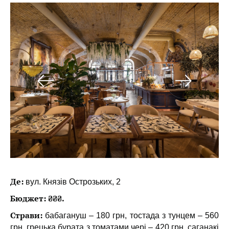
Де:
вул. Князів Острозьких, 2
Бюджет: ₴₴₴.
Страви:
бабагануш – 180 грн, тостада з тунцем – 560
грн, грецька бурата з томатами чері – 420 грн, саганакі