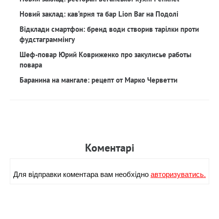
Новий заклад: кав‘ярня та бар Lion Bar на Подолі
Відклади смартфон: бренд води створив тарілки проти
фудстаграммінгу
Шеф-повар Юрий Ковриженко про закулисье работы
повара
Баранина на мангале: рецепт от Марко Черветти
Коментарi
Для вiдправки коментара вам необхiдно
авторизуватись.