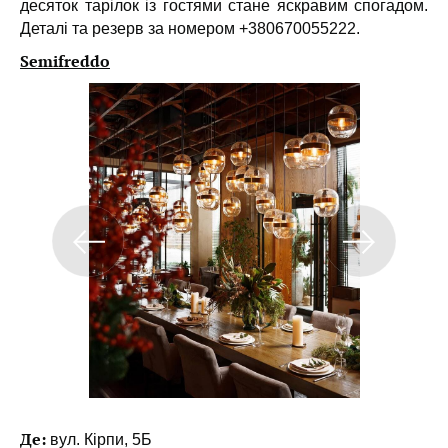
десяток тарілок із гостями стане яскравим спогадом.
Деталі та резерв за номером +380670055222.
Semifreddo
Де:
вул. Кірпи, 5Б