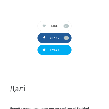
LIKE
2
SHARE
TWEET
Далi
Новий заклад: ресторан веганської кухні Fenkhel