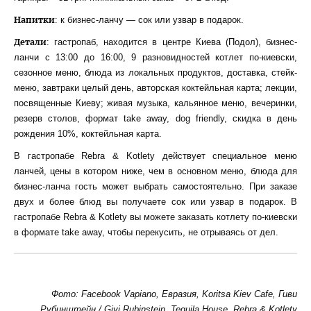
Напитки
: к бизнес-ланчу — сок или узвар в подарок.
Детали
: гастропаб, находится в центре Киева (Подол), бизнес-
ланчи с 13:00 до 16:00, 9 разновидностей котлет по-киевски,
сезонное меню, блюда из локальных продуктов, доставка, стейк-
меню, завтраки целый день, авторская коктейльная карта; лекции,
посвященные Киеву; живая музыка, кальянное меню, вечеринки,
резерв столов, формат take away, dog friendly, скидка в день
рождения 10%, коктейльная карта.
В гастропабе Rebra & Kotlety действует специальное меню
ланчей, цены в котором ниже, чем в основном меню, блюда для
бизнес-ланча гость может выбрать самостоятельно. При заказе
двух и более блюд вы получаете сок или узвар в подарок. В
гастропабе Rebra & Kotlety вы можете заказать котлету по-киевски
в формате take away, чтобы перекусить, не отрываясь от дел.
Фото: Facebook Vapiano, Евразия, Koritsa Kiev Cafe, Гиви
Рубинштейн / Givi Rubinstein, Tequila House, Rebra & Kotlety