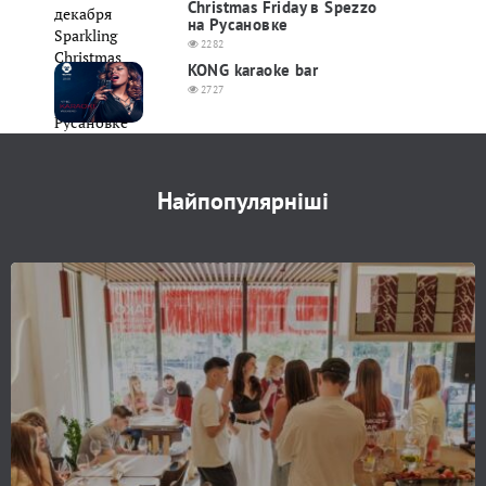
Christmas Friday в Spezzo
на Русановке
2282
KONG karaoke bar
2727
Найпопулярніші