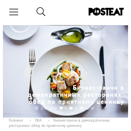
Бизнес-ланчи в
демократичных ресторанах:
обед по приятному ценнику
0
0
17-07-2018
6759
Головна
›
ЇЖА
›
Бизнес-ланчи в демократичных
ресторанах: обед по приятному ценнику