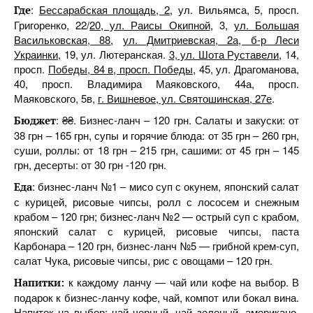
:
Бессарабская площадь, 2
, ул. Вильямса, 5, просп.
Где
Григоренко, 22/
20, ул. Раисы Окипной
, 3,
ул. Большая
Васильковская, 88
,
ул. Дмитриевская, 2а, б-р Леси
Украинки
, 19, ул. Лютеранская.
3, ул. Шота Руставели
, 14,
просп.
Победы, 84 в, просп. Победы
, 45, ул. Драгоманова,
40, просп. Владимира Маяковского, 44а, просп.
Маяковского, 5в,
г. Вишневое, ул. Святошинская, 27е
.
: ₴₴. Бизнес-ланч – 120 грн. Салаты и закуски: от
Бюджет
38 грн – 165 грн, супы и горячие блюда: от 35 грн – 260 грн,
суши, роллы: от 18 грн – 215 грн, сашими: от 45 грн – 145
грн, десерты: от 30 грн -120 грн.
: бизнес-ланч №1 – мисо суп с окунем, японский салат
Еда
с курицей, рисовые чипсы, ролл с лососем и снежным
крабом – 120 грн; бизнес-ланч №2 — острый суп с крабом,
японский салат с курицей, рисовые чипсы, паста
Карбонара – 120 грн, бизнес-ланч №5 — грибной крем-суп,
салат Чука, рисовые чипсы, рис с овощами – 120 грн.
к каждому ланчу — чай или кофе на выбор. В
Напитки:
подарок к бизнес-ланчу кофе, чай, компот или бокал вина.
Напиток на выбор: чай черный, чай зеленый, американо,