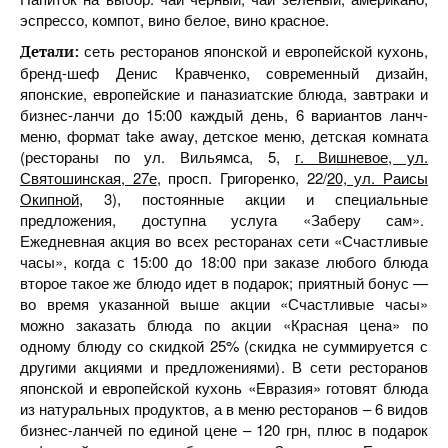
эспрессо, компот, вино белое, вино красное.
сеть ресторанов японской и европейской кухонь,
Детали:
бренд-шеф Денис Кравченко, современный дизайн,
японские, европейские и паназиатские блюда, завтраки и
бизнес-ланчи до 15:00 каждый день, 6 вариантов ланч-
меню, формат take away, детское меню, детская комната
(рестораны по ул. Вильямса, 5,
г. Вишневое, ул.
Святошинская, 27е
, просп. Григоренко, 22/
20, ул. Раисы
Окипной
, 3), постоянные акции и специальные
предложения, доступна услуга «Заберу сам».
Ежедневная акция во всех ресторанах сети «Счастливые
часы», когда с 15:00 до 18:00 при заказе любого блюда
второе такое же блюдо идет в подарок; приятный бонус —
во время указанной выше акции «Счастливые часы»
можно заказать блюда по акции «Красная цена» по
одному блюду со скидкой 25% (скидка не суммируется с
другими акциями и предложениями). В сети ресторанов
японской и европейской кухонь «Евразия» готовят блюда
из натуральных продуктов, а в меню ресторанов – 6 видов
бизнес-ланчей по единой цене – 120 грн, плюс в подарок