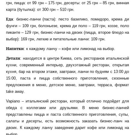
грн, пицца: от 99 грн – 175 грн, десерты: от 25 грн – 85 грн, винная
карта (бутылка): от 300 грн – 510 грн.
Еда
: бизнес-ланчи (паста): песто базилико, помидоро, крема ди
фунги – 109 грн, болоньезе, крема ди поло – 119 грн, коззе, поло
пиканте – 129 грн, бизнес-ланчи на двоих (пицца, второе блюдо на
выбор): 169 грн, легкие и питательные ланчи: 109 грн.
Напитки
: к каждому ланчу – кофе или лимонад на выбор.
Детали
: находится в центре Киева, сеть ресторанов итальянской
кухни, современный интерьер, двухэтажный ресторан, открытая
кухня, бар на втором этаже, завтраки, ланчи по будням с 13:00 до
15:00, паста и пицца собственного приготовления, сезонные
предложения в меню, детское меню, завтраки, терраса, формат
take away.
Vapiano – итальянский ресторан, который отлично подойдет для
обеда с коллегами или друзьями. В меню бизнес-ланчей
представлены пицца и паста собственного приготовления, супы,
салаты и десерты, есть возможность заказать бизнес-ланч на
двоих. К каждому ланчу заведение дарит кофе или лимонад на
выбор.