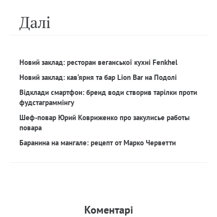
Далi
Новий заклад: ресторан веганської кухні Fenkhel
Новий заклад: кав‘ярня та бар Lion Bar на Подолі
Відклади смартфон: бренд води створив тарілки проти
фудстаграммінгу
Шеф-повар Юрий Ковриженко про закулисье работы
повара
Баранина на мангале: рецепт от Марко Черветти
Коментарi