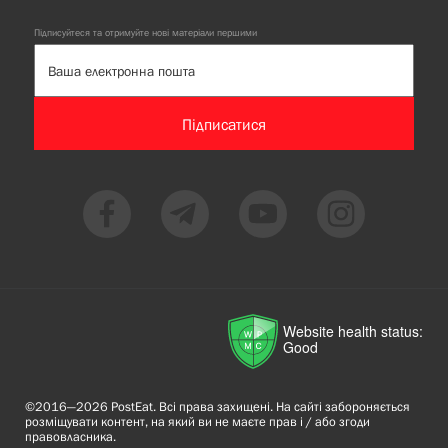
Підписуйтеся та отримуйте нові матеріали першими
Підписатися
Website health status:
Good
©2016—2026 PostEat. Всі права захищені. На сайті забороняється
розміщувати контент, на який ви не маєте прав і / або згоди
правовласника.