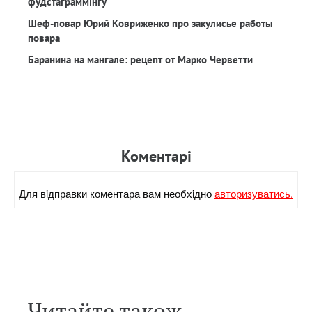
фудстаграммінгу
Шеф-повар Юрий Ковриженко про закулисье работы
повара
Баранина на мангале: рецепт от Марко Черветти
Коментарi
Для вiдправки коментара вам необхiдно
авторизуватись.
Читайте також