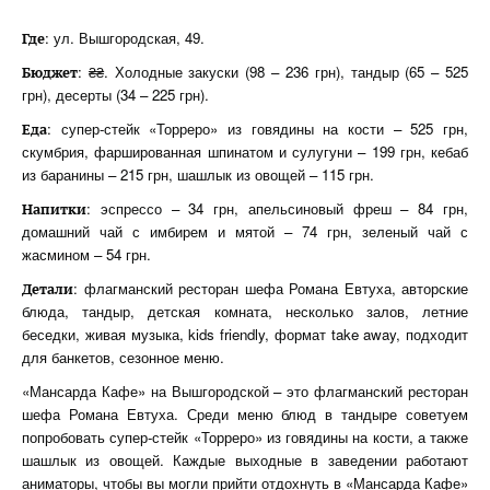
: ул. Вышгородская, 49.
Где
: ₴₴. Холодные закуски (98 – 236 грн), тандыр (65 – 525
Бюджет
грн), десерты (34 – 225 грн).
: супер-стейк «Торреро» из говядины на кости – 525 грн,
Еда
скумбрия, фаршированная шпинатом и сулугуни – 199 грн, кебаб
из баранины – 215 грн, шашлык из овощей – 115 грн.
: эспрессо – 34 грн, апельсиновый фреш – 84 грн,
Напитки
домашний чай с имбирем и мятой – 74 грн, зеленый чай с
жасмином – 54 грн.
: флагманский ресторан шефа Романа Евтуха, авторские
Детали
блюда, тандыр, детская комната, несколько залов, летние
беседки, живая музыка, kids friendly, формат take away, подходит
для банкетов, сезонное меню.
«Мансарда Кафе» на Вышгородской – это флагманский ресторан
шефа Романа Евтуха. Среди меню блюд в тандыре советуем
попробовать супер-стейк «Торреро» из говядины на кости, а также
шашлык из овощей. Каждые выходные в заведении работают
аниматоры, чтобы вы могли прийти отдохнуть в «Мансарда Кафе»