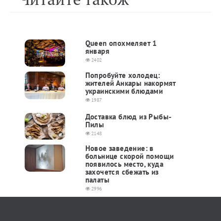
Queen опохмеляет 1
января
2402
Попробуйте холодец:
жителей Анкары накормят
украинскими блюдами
1987
Доставка блюд из Рыбы-
Пилы
2148
Новое заведение: в
больнице скорой помощи
появилось место, куда
захочется сбежать из
палаты
2996