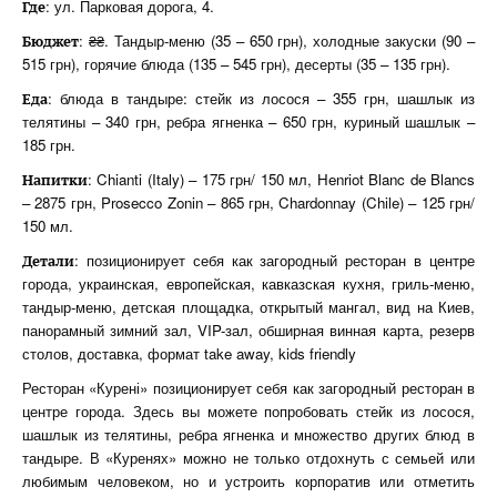
: ул. Парковая дорога, 4.
Где
: ₴₴. Тандыр-меню (35 – 650 грн), холодные закуски (90 –
Бюджет
515 грн), горячие блюда (135 – 545 грн), десерты (35 – 135 грн).
: блюда в тандыре: стейк из лосося – 355 грн, шашлык из
Еда
телятины – 340 грн, ребра ягненка – 650 грн, куриный шашлык –
185 грн.
: Chianti (Italy) – 175 грн/ 150 мл, Henriot Blanc de Blancs
Напитки
– 2875 грн, Prosecco Zonin – 865 грн, Chardonnay (Chile) – 125 грн/
150 мл.
: позиционирует себя как загородный ресторан в центре
Детали
города, украинская, европейская, кавказская кухня, гриль-меню,
тандыр-меню, детская площадка, открытый мангал, вид на Киев,
панорамный зимний зал, VIP-зал, обширная винная карта, резерв
столов, доставка, формат take away, kids friendly
Ресторан «Курені» позиционирует себя как загородный ресторан в
центре города. Здесь вы можете попробовать стейк из лосося,
шашлык из телятины, ребра ягненка и множество других блюд в
тандыре. В «Куренях» можно не только отдохнуть с семьей или
любимым человеком, но и устроить корпоратив или отметить