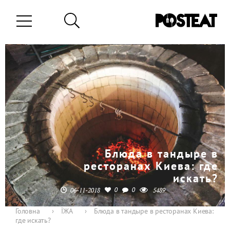
Блюда в тандыре в
ресторанах Киева: где
искать?
0
0
06-11-2018
5489
Головна
›
ЇЖА
›
Блюда в тандыре в ресторанах Киева:
где искать?