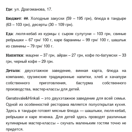
: ул. Драгоманова, 17.
Где
: ₴₴. Холодные закуски (59 – 195 грн), блюда в тандыре
Бюджет
(63 – 103 грн), десерты (30 – 109 грн).
: люля-кебаб из курицы с сыром сулугуни – 103 грн, свиные
Еда
ребрышки – 67 грн/ 100 г, каре баранины – 99 грн/ 100 г, шашлык
из свинины – 79 грн/ 100 г.
: мацони – 37 грн, айран – 27 грн, кофе по-батумски – 33
Напитки
грн, черный кофе – 29 грн.
: двухэтажное заведение, винная карта, блюда на
Детали
компанию, грузинские традиционные напитки, хлеб и хачапури
собственного приготовления, бастурма собственного
производства, мастер-классы для детей.
Genatsvale&Hinkali – это двухэтажное заведение для всей семьи.
Одной из особенностей ресторана является полуоткрытая кухня.
Здесь в тандыре готовят мясные блюда — шашлыки, люля-кебаб,
ребрышки и каре ягненка. Для детей здесь проводят различные
кулинарные мастер-классы – скучать маленьким гостям точно не
придется.