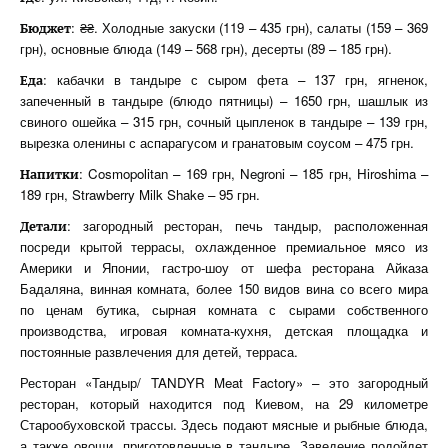
: ₴₴. Холодные закуски (119 – 435 грн), салаты (159 – 369
Бюджет
грн), основные блюда (149 – 568 грн), десерты (89 – 185 грн).
: кабачки в тандыре с сыром фета – 137 грн, ягненок,
Еда
запеченный в тандыре (блюдо пятницы) – 1650 грн, шашлык из
свиного ошейка – 315 грн, сочный цыпленок в тандыре – 139 грн,
вырезка оленины с аспарагусом и гранатовым соусом – 475 грн.
: Cosmopolitan – 169 грн, Negroni – 185 грн, Hiroshima –
Напитки
189 грн, Strawberry Milk Shake – 95 грн.
: загородный ресторан, печь тандыр, расположенная
Детали
посреди крытой террасы, охлажденное премиальное мясо из
Америки и Японии, гастро-шоу от шефа ресторана Айказа
Бадаляна, винная комната, более 150 видов вина со всего мира
по ценам бутика, сырная комната с сырами собственного
производства, игровая комната-кухня, детская площадка и
постоянные развлечения для детей, терраса.
Ресторан «Тандыр/ TANDYR Meat Factory» – это загородный
ресторан, который находится под Киевом, на 29 километре
Старообуховской трассы. Здесь подают мясные и рыбные блюда,
а также овощи, приготовленные в тандыре. Заведение подойдет