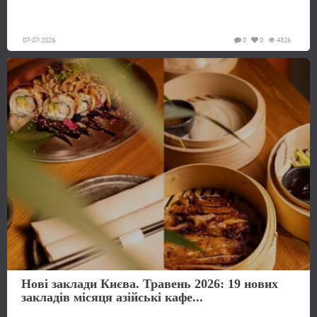
07-07-2026
0
0
4826
Нові заклади Києва. Травень 2026: 19 нових
закладів місяця азійські кафе...