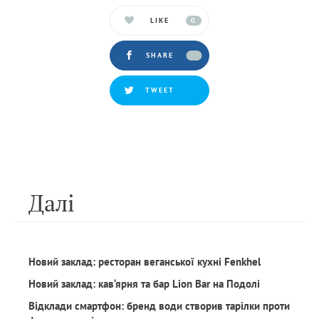
LIKE
0
SHARE
TWEET
Далi
Новий заклад: ресторан веганської кухні Fenkhel
Новий заклад: кав‘ярня та бар Lion Bar на Подолі
Відклади смартфон: бренд води створив тарілки проти