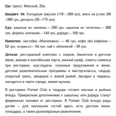
: просп. Минский, 20а.
Где
: ₴₴. Холодные закуски (118 – 289 грн), мясо на углях (96
Бюджет
–388 грн, десерты (36 –175 грн).
: шашлык из свинины – 256 грн, шашлык из телятины – 388
Еда
грн, форель копченая – 144 грн, дорадо – 168 грн.
: настойка «Малиновка» — 46 грн, кофе без кофеина –
Напитки
52 грн, эспрессо – 54 грн, чай с облепихой – 95 грн.
: ресторанный комплекс с озером, банкетное и детское
Детали
меню, винная и коктейльная карта, винный шкаф, советы сомелье
при ресторане, шоу-подачи, сезонные предложения в меню,
детские развлекательные программы и мастер-классы, тандыр,
открытый гриль, аквариум с живой рыбой, беседки и террасы,
находится в черте города, живая музыка.
В ресторане Forrest Club в тандыре готовят мясные и рыбные
блюда. Прекрасным дополнением к шашлыку или дорадо станут
фирменные наливки от ресторана. В Forrest Club всегда рады
детям – для маленьких гостей здесь есть детское меню,
площадка, а также разнообразные развлечения.