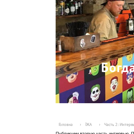
Богд
Головна
›
ЇЖА
›
Часть 2: Интер
Публикуем вторую часть интервью. 