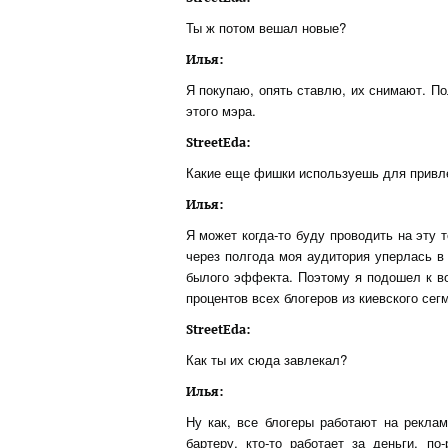
Ты ж потом вешал новые?
Илья:
Я покупаю, опять ставлю, их снимают. П
этого мэра.
StreetEda:
Какие еще фишки используешь для привле
Илья:
Я может когда-то буду проводить на эту т
через полгода моя аудитория уперлась в
былого эффекта. Поэтому я подошел к воп
процентов всех блогеров из киевского сег
StreetEda:
Как ты их сюда завлекал?
Илья:
Ну как, все блогеры работают на реклам
бартеру, кто-то работает за деньги, по