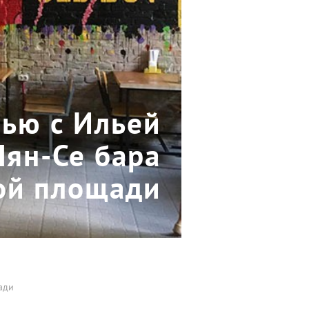
вью с Ильей
Пян-Се бара
ой площади
ади