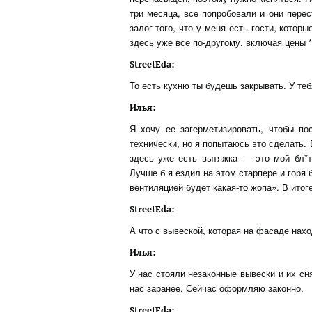
три месяца, все попробовали и они пере
залог того, что у меня есть гости, которы
здесь уже все по-другому, включая цены *
StreetEda:
То есть кухню ты будешь закрывать. У теб
Илья:
Я хочу ее загерметизировать, чтобы по
технически, но я попытаюсь это сделать. 
здесь уже есть вытяжка — это мой бл*т
Лучше б я ездил на этом старпере и горя 
вентиляцией будет какая-то жопа». В итог
StreetEda:
А что с вывеской, которая на фасаде нах
Илья:
У нас стояли незаконные вывески и их сня
нас заранее. Сейчас оформляю законно.
StreetEda: