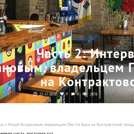
Часть 2: Интер
ановым, владельцем 
на Контрактов
0
0
22-11-2018
2876
вью с Ильей Богдановым, владельцем Пян-Се бара на Контрактовой площ
Первая часть
доступна тут
.