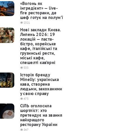
«Вогонь як
інгредієнт» — live-
fire ресторани, де
шеф готує на полум’ї
2321
Нові заклади Києва.
Липень 2026: 19
локацій — паста-
бістро, корейське
кафе, італійські та
грузинські рести,
міські кафе,
спешелті кав’ярні
533
Історія бренду
Minelly: українська
кава, створена
людьми, закоханими
у свою справу
473
СІЛЬ оголосила
шортліст: хто
претендує на звання
найкращого
ресторану України
347