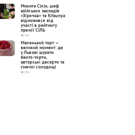
Микита Сілін, шеф
азійських закладів
«Зірочка» та Kitsunya
відмовився від
участі в рейтингу
премії СІЛЬ
305
Маленький торт —
великий момент: де
у Львові шукати
бенто-торти,
авторські десерти та
смачні солодощі
296