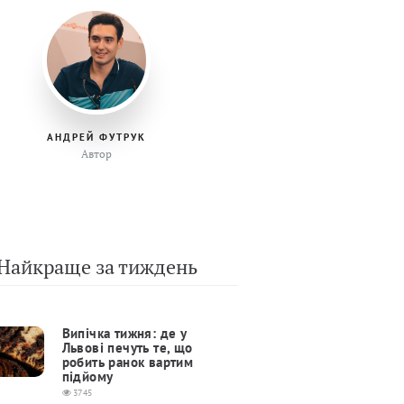
АНДРЕЙ ФУТРУК
Автор
Найкраще за тиждень
Випічка тижня: де у
Львові печуть те, що
робить ранок вартим
підйому
3745