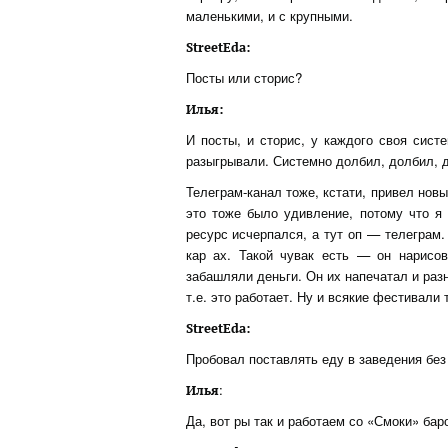
маленькими, и с крупными.
StreetEda:
Посты или сторис?
Илья:
И посты, и сторис, у каждого своя сист
разыгрывали. Системно долбил, долбил, 
Телеграм-канал тоже, кстати, привел нов
это тоже было удивление, потому что я 
ресурс исчерпался, а тут оп — телеграм
кар ах. Такой чувак есть — он нарисо
забашляли деньги. Он их напечатал и раз
т.е. это работает. Ну и всякие фестивали
StreetEda:
Пробовал поставлять еду в заведения без
:
Илья
Да, вот ры так и работаем со «Смоки» ба