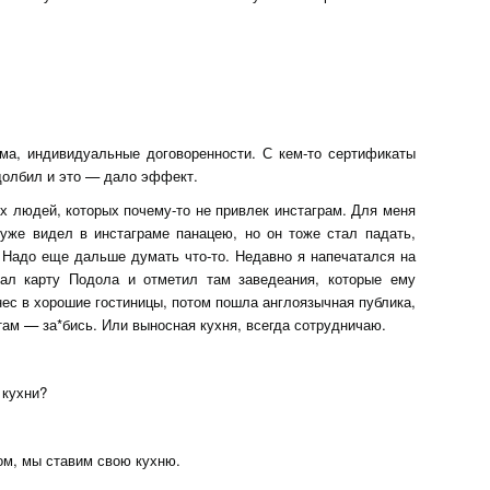
ема, индивидуальные договоренности. С кем-то сертификаты
долбил и это — дало эффект.
ых людей, которых почему-то не привлек инстаграм. Для меня
уже видел в инстаграме панацею, но он тоже стал падать,
. Надо еще дальше думать что-то. Недавно я напечатался на
вал карту Подола и отметил там заведеания, которые ему
нес в хорошие гостиницы, потом пошла англоязычная публика,
 там — за*бись. Или выносная кухня, всегда сотрудничаю.
 кухни?
ром, мы ставим свою кухню.