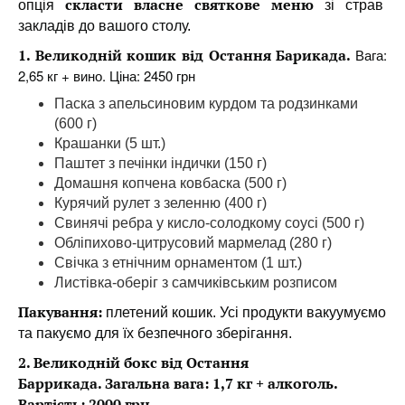
скласти власне святкове меню
опція
зі страв
закладів до вашого столу.
1. Великодній кошик від Остання Барикада.
Вага:
2,65 кг + вино. Ціна: 2450 грн
Паска з апельсиновим курдом та родзинками
(600 г)
Крашанки (5 шт.)
Паштет з печінки індички (150 г)
Домашня копчена ковбаска (500 г)
Курячий рулет з зеленню (400 г)
Свинячі ребра у кисло-солодкому соусі (500 г)
Обліпихово-цитрусовий мармелад (280 г)
Свічка з етнічним орнаментом (1 шт.)
Листівка-оберіг з самчиківським розписом
Пакування:
плетений кошик. Усі продукти вакуумуємо
та пакуємо для їх безпечного зберігання.
2. Великодній бокс від Остання
Баррикада.
Загальна вага: 1,7 кг + алкоголь.
Вартість: 2000 грн.