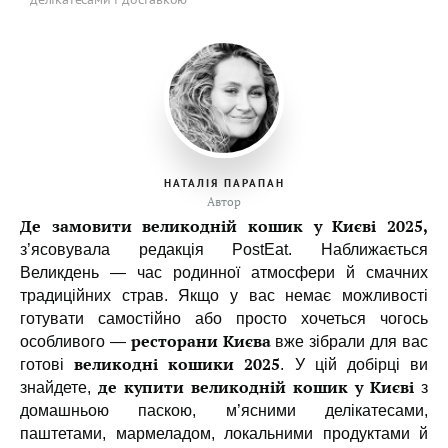
НАТАЛІЯ ПАРАПАН
Автор
Де замовити великодній кошик у Києві 2025,
з’ясовувала редакція PostEat. Наближається
Великдень — час родинної атмосфери й смачних
традиційних страв. Якщо у вас немає можливості
готувати самостійно або просто хочеться чогось
ресторани Києва
особливого —
вже зібрали для вас
великодні кошики 2025
готові
. У цій добірці ви
де купити великодній кошик у Києві
знайдете,
з
домашньою паскою, м’ясними делікатесами,
паштетами, мармеладом, локальними продуктами й