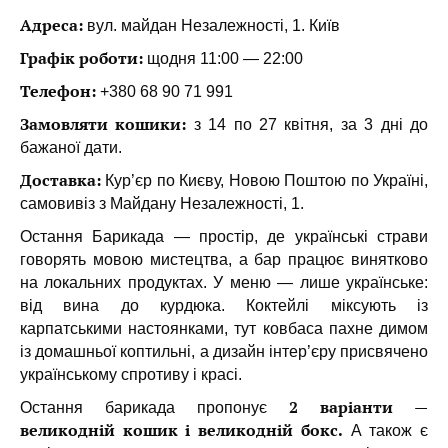
Адреса:
вул. майдан Незалежності, 1. Київ
Графік роботи:
щодня 11:00 — 22:00
Телефон:
+380 68 90 71 991
Замовляти кошики:
з 14 по 27 квітня, за 3 дні до
бажаної дати.
Доставка:
Кур’єр по Києву, Новою Поштою по Україні,
самовивіз з Майдану Незалежності, 1.
Остання Барикада — простір, де українські страви
говорять мовою мистецтва, а бар працює винятково
на локальних продуктах. У меню — лише українське:
від вина до курдюка. Коктейлі міксують із
карпатськими настоянками, тут ковбаса пахне димом
із домашньої коптильні, а дизайн інтер’єру присвячено
українському спротиву і красі.
2 варіанти —
Остання барикада пропонує
великодній кошик і великодній бокс.
А також є