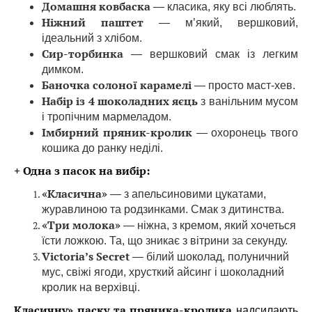
Домашня ковбаска
— класика, яку всі люблять.
Ніжний паштет
— м’який, вершковий,
ідеальний з хлібом.
Сир-торбинка
— вершковий смак із легким
димком.
Баночка солоної карамелі
— просто маст-хев.
Набір із 4 шоколадних яєць
з ванільним мусом
і тропічним мармеладом.
Імбирний пряник-кролик
— охоронець твого
кошика до ранку неділі.
+ Одна з пасок на вибір:
«Класична»
— з апельсиновими цукатами,
журавлиною та родзинками. Смак з дитинства.
«Три молока»
— ніжна, з кремом, який хочеться
їсти ложкою. Та, що зникає з вітрини за секунду.
Victoria’s Secret
— білий шоколад, полуничний
мус, свіжі ягоди, хрусткий айсинг і шоколадний
кролик на верхівці.
надсилають
Класичну» паску та пряника-кролика