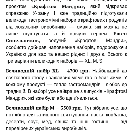
«Крафтові Мандри»,
проєктом
який відкриває
справжню Україну. І вже традиційно підготували
великодні гастрономічні набори з крафтових продуктів
від локальних виробників — смаків, які можна не
Евген
лише скуштувати, а й відчути серцем.
Синельников,
ведучий «Крафтові Мандри»,
особисто добирав наповнення наборів, подорожуючи
Україною для вас та ваших рідних і друзів.
Всього є
три варіанти великодніх наборів — XL, M, S.
Великодній набір XL — 4700 грн.
Найбільший до
святкового столу і важливих моментів із близькими. У
кожному продукті — тепло гастромандрів і любов до
традицій. В наборі усе найкраще з випусків «Крафтові
Мандри», які вже були або ще з’являться.
Великодній набір M — 3500 грн.
Тут зібрано усе, що
потрібно для затишного святкування: паска, ковбаска,
десерти, соус, мед, свічка та інші гостинці — від
перевірених українських виробників.