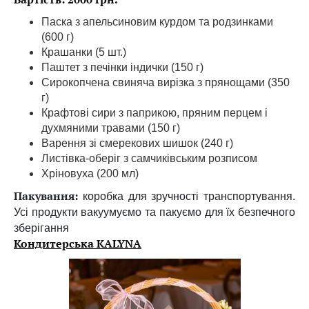
Паска з апельсиновим курдом та родзинками
(600 г)
Крашанки (5 шт.)
Паштет з печінки індички (150 г)
Сирокопчена свиняча вирізка з прянощами (350
г)
Крафтові сири з паприкою, пряним перцем і
духмяними травами (150 г)
Варення зі смерекових шишок (240 г)
Листівка-оберіг з самчиківським розписом
Хріновуха (200 мл)
Пакування:
коробка для зручності транспортування.
Усі продукти вакуумуємо та пакуємо для їх безпечного
зберігання
Кондитерська KALYNA