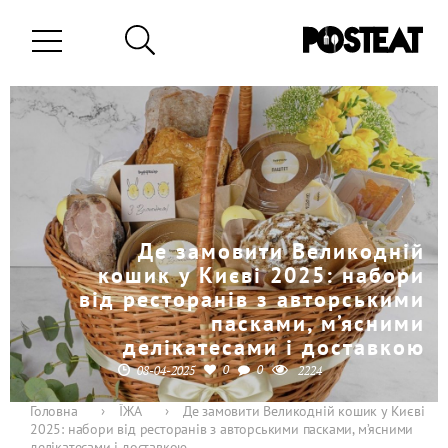
Де замовити Великодній
кошик у Києві 2025: набори
від ресторанів з авторськими
пасками, м’ясними
делікатесами і доставкою
0
0
08-04-2025
2224
Головна
›
ЇЖА
›
Де замовити Великодній кошик у Києві
2025: набори від ресторанів з авторськими пасками, м’ясними
делікатесами і доставкою