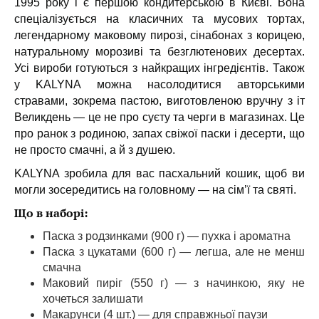
1995 року і є першою кондитерською в Києві. Вона
спеціалізується на класичних та мусових тортах,
легендарному маковому пирозі, сінабонах з корицею,
натуральному морозиві та безглютенових десертах.
Усі вироби готуються з найкращих інгредієнтів.
Також
у KALYNA можна насолодитися авторськими
стравами, зокрема пастою, виготовленою вручну з іт
Великдень — це не про суєту та черги в магазинах. Це
про ранок з родиною, запах свіжої паски і десерти, що
не просто смачні, а й з душею.
KALYNA зробила для вас пасхальний кошик, щоб ви
могли зосередитись на головному — на сім’ї та святі.
Що в наборі:
Паска з родзинками (900 г) — пухка і ароматна
Паска з цукатами (600 г) — легша, але не менш
смачна
Маковий пиріг (550 г) — з начинкою, яку не
хочеться залишати
Макарунси (4 шт.) — для справжньої паузи