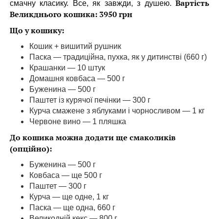
Вартість
смачну класику. Все, як завжди, з душею.
Великднього кошика: 3950 грн
Що у кошику:
Кошик + вишитий рушник
Паска — традиційна, пухка, як у дитинстві (660 г)
Крашанки — 10 штук
Домашня ковбаса — 500 г
Буженина — 500 г
Паштет із курячої печінки — 300 г
Курча смажене з яблуками і чорносливом — 1 кг
Червоне вино — 1 пляшка
До кошика можна додати ще смаколиків
(опційно):
Буженина — 500 г
Ковбаса — ще 500 г
Паштет — 300 г
Курча — ще одне, 1 кг
Паска — ще одна, 660 г
Великодній кекс — 800 г