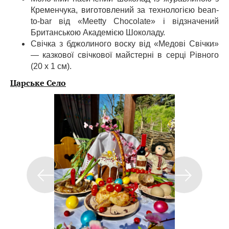
Кременчука, виготовлений за технологією bean-
to-bar від «Meetty Chocolate» і відзначений
Британською Академією Шоколаду.
Свічка з бджолиного воску від «Медові Свічки»
— казкової свічкової майстерні в серці Рівного
(20 х 1 см).
Царське Село