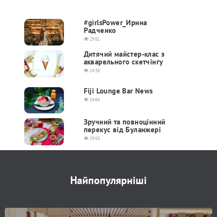
#girlsPower_Ирина
Радченко
2981
Дитячий майстер-клас з
акварельного скетчінгу
2438
Fiji Lounge Bar News
2466
Зручний та повноцінний
перекус від Буланжері
2950
Найпопулярніші