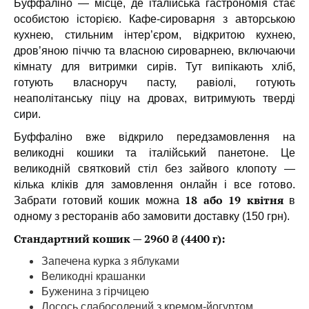
Буффаліно — місце, де італійська гастрономія стає
особистою історією. Кафе-сироварня з авторською
кухнею, стильним інтер’єром, відкритою кухнею,
дров’яною піччю та власною сироварнею, включаючи
кімнату для витримки сирів. Тут випікають хліб,
готують власноруч пасту, равіолі, готують
неаполітанську піцу на дровах, витримують тверді
сири.
Буффаліно вже відкрило передзамовлення на
великодні кошики та італійський панетоне. Це
великодній святковий стіл без зайвого клопоту —
кілька кліків для замовлення онлайн і все готово.
18 або 19 квітня
Забрати готовий кошик можна
в
одному з ресторанів або замовити доставку (150 грн).
Стандартний кошик — 2960 ₴ (4400 г):
Запечена курка з яблуками
Великодні крашанки
Буженина з гірчицею
Лосось слабосолений з кремом-йогуртом