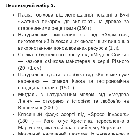
Великодній набір S:
Паска горіхова від легендарної пекарні з Бучі
«Хатинка пекаря», де випікають на дровах за
старовинними рецептами (350 г).
Натуральний вишневий сік від «Адамівка»,
виготовлений із локальних екологічних вишень з
використанням поновлюваних ресурсів (1 л).
Свічка з бджолиного воску від «Медові Свічки»
— казкова свічкова майстерня в серці Рівного
(20 × 1 см).
Натуральні цукати з гарбуза від «Київське сухе
варення» — символ Києва та гастрономічна
спадщина столиці (150 г).
Мигдаль з натуральним медом від «Медова
Лінія» — створено з історією та любов’ю на
Вінниччині (200 г).
Класичний фадж асорті від «Space Invaders»
(180 г) — його готує Христина, переселенка з
Маріуполя, яка знайшла новий дім у Черкасах.
Молочний насичений шоколад із журавлиною з