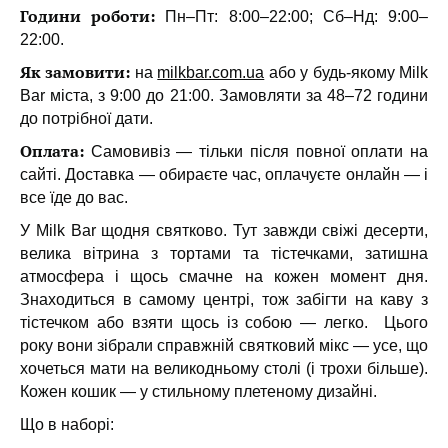
Години роботи:
Пн–Пт: 8:00–22:00; Сб–Нд: 9:00–
22:00.
Як замовити:
на
milkbar.com.ua
або у будь-якому Milk
Bar міста, з 9:00 до 21:00. Замовляти за 48–72 години
до потрібної дати.
Оплата:
Самовивіз — тільки після повної оплати на
сайті. Доставка — обираєте час, оплачуєте онлайн — і
все їде до вас.
У Milk Bar щодня святково. Тут завжди свіжі десерти,
велика вітрина з тортами та тістечками, затишна
атмосфера і щось смачне на кожен момент дня.
Знаходиться в самому центрі, тож забігти на каву з
тістечком або взяти щось із собою — легко.
Цього
року вони зібрали справжній святковий мікс — усе, що
хочеться мати на великодньому столі (і трохи більше).
Кожен кошик — у стильному плетеному дизайні.
Що в наборі: