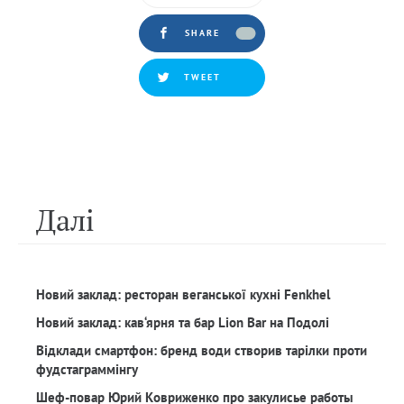
SHARE
TWEET
Далi
Новий заклад: ресторан веганської кухні Fenkhel
Новий заклад: кав‘ярня та бар Lion Bar на Подолі
Відклади смартфон: бренд води створив тарілки проти
фудстаграммінгу
Шеф-повар Юрий Ковриженко про закулисье работы