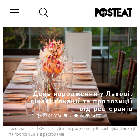
День народження у Львові:
цікаві локації та пропозиції
від ресторанів
1
0
29-02-2024
4537
Головна
›
ЇЖА
›
День народження у Львові: цікаві локації
та пропозиції від ресторанів