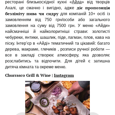
ресторані близькосхідної кухні «
Айда
» від творців
діє пропозиція
Ахалі, це смачно і вигідно, адже
безліміту пива чи сидру
для компаній 10+ осіб із
замовленням від 750 грн/особи або загального
замовлення на суму від 7500 грн. У меню «Айди»
найсмачніші й найколоритніші страви: золотисті
чебуреки, янтики, шашлик, піде, лагман, плов, кава на
піску. Інтер’єр в «Айді» тематичний та цікавий: багато
дерева, макраме, глечиків , розписи ручної роботи —
все в закладі створює атмосферу, яка дозволяє
розслабитись та відпочити. Для дітей є затишна
дитяча кімната та окреме меню.
Churrasco Grill & Wine |
Instagram