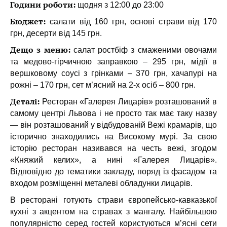
Години роботи:
щодня з 12:00 до 23:00
Бюджет:
салати від 160 грн, основі страви від 170
грн, десерти від 145 грн.
Дещо з меню:
салат роcтбіф з смаженими овочами
та медово-гірчичною заправкою – 295 грн, мідії в
вершковому соусі з грінками – 370 грн, хачапурі на
рожні – 170 грн, сет м’ясний на 2-х осіб – 800 грн.
Деталі:
Ресторан «Галерея Лицарів» розташований в
самому центрі Львова і не просто так має таку назву
— він розташований у відбудованій Вежі крамарів, що
історично знаходились на Високому мурі. За свою
історію ресторан називався на честь вежі, згодом
«Княжий келих», а нині «Галерея Лицарів».
Відповідно до тематики закладу, поряд із фасадом та
входом розміщенні металеві обладунки лицарів.
В ресторані готують страви європейсько-кавказької
кухні з акцентом на стравах з мангалу. Найбільшою
популярністю серед гостей користуються м’ясні сети