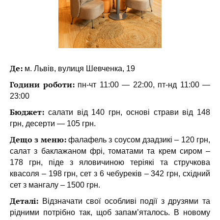
Де:
м. Львів, вулиця Шевченка, 19
Години роботи:
пн-чт 11:00 — 22:00, пт-нд 11:00 —
23:00
Бюджет:
салати від 140 грн, основі страви від 148
грн, десерти — 105 грн.
Дещо з меню:
фалафель з соусом дзадзикі – 120 грн,
салат з баклажаном фрі, томатами та крем сиром –
178 грн, піде з яловичиною теріякі та стручкова
квасоля – 198 грн, сет з 6 чебуреків – 342 грн, східний
сет з мангалу – 1500 грн.
Деталі:
Відзначати свої особливі події з друзями та
рідними потрібно так, щоб запам’яталось. В новому