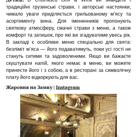
традиційні грузинські страви, і авторські настоянки,
чимало уваги приділяється грильованому м’ясу та
асортименту вина. Для іменинників пропонують
святкову атмосферу, смачні страви з меню, а також
комфорт та затишок, про які ви згадуватиме увесь рік.
В закладі є особливе меню спеціально для свята:
безліміт м’яса — його подаватимуть, поки усі гості не
стануть ситими та задоволеними. Якщо ви бажаєте
скуштувати напій, якого немає в меню, ви можете
принести його і з собою, а в ресторані за символічну
плату його відкоркують для вас.
Жаровня на Замку |
Instagram