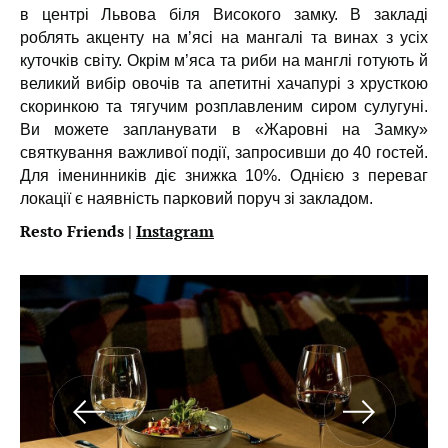
в центрі Львова біля Високого замку. В закладі
роблять акценту на м’ясі на мангалі та винах з усіх
куточків світу. Окрім м’яса та риби на манглі готують й
великий вибір овочів та апетитні хачапурі з хрусткою
скоринкою та тягучим розплавленим сиром сулугуні.
Ви можете запланувати в «Жаровні на Замку»
святкування важливої події, запросивши до 40 гостей.
Для іменинників діє знижка 10%. Однією з переваг
локації є наявність парковий поруч зі закладом.
Resto Friends |
Instagram