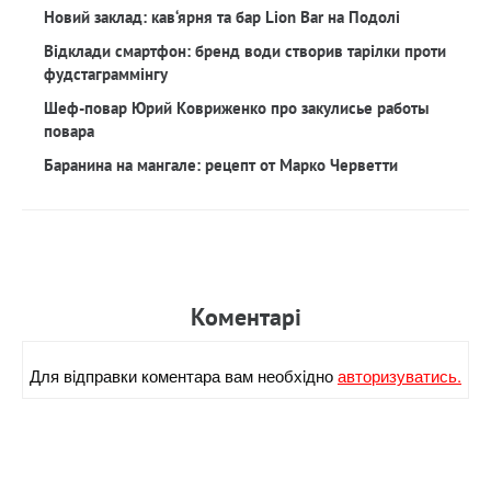
Новий заклад: кав‘ярня та бар Lion Bar на Подолі
Відклади смартфон: бренд води створив тарілки проти
фудстаграммінгу
Шеф-повар Юрий Ковриженко про закулисье работы
повара
Баранина на мангале: рецепт от Марко Черветти
Коментарi
Для вiдправки коментара вам необхiдно
авторизуватись.