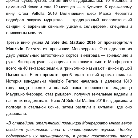
аромат сухофруктов. Затем вино выдерживалось 10 месяцев в
цементной бочке и еще 12 месяцев — в бутылке. К оранжевому
вину Croci Valtolla 2016 Величайший шеф Марко Черветти
подобрал закуску мурцилла — традиционный неаполитанский
сэндвич с вареными свиными ушками, сельдереем, специями и
оливковым маслом.
Третье вино ужина
от производителя
Al
Sole
del
Mattino 2016
из провинции Монферрато. Оно сделано из
Maurizio
Ferraro
двух уникальных автохтонных сортов винограда — гриньолино и
руке. Виноград руке выращивают исключительно в Монферрато
всего на 40 гектарах земли, а гриньолино называют «дикой душой
Пьемонта». В его аромате преобладает тонкий аромат фиалки.
История винодельни Maurizio Ferraro началась в далеком 1819
году, когда предок и полный тезка теперешнего владельца
Маурицио Ферраро, став рыцарем, получил земельные наделы и
начал их возделывать. Вино Al Sole del Mattino 2016 выдерживали
полгода в стальной бочке, затем разлили в бутылки, где оно
дозревало.
«В старейшей итальянской провинции Монферрато много веков
создают уникальные вина с неповторимым вкусом. Чтобы
подчеркнуть их насыщенность, я решил приготовить пасту