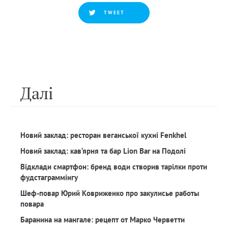
TWEET
Далi
Новий заклад: ресторан веганської кухні Fenkhel
Новий заклад: кав‘ярня та бар Lion Bar на Подолі
Відклади смартфон: бренд води створив тарілки проти
фудстаграммінгу
Шеф-повар Юрий Ковриженко про закулисье работы
повара
Баранина на мангале: рецепт от Марко Черветти