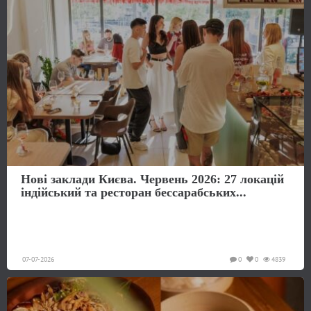
Нові заклади Києва. Червень 2026: 27 локацій
індійський та ресторан бессарабських...
07-07-2026
0
0
4839