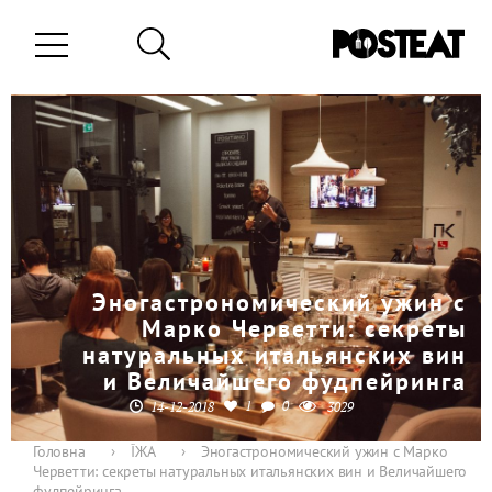
Эногастрономический ужин с
Марко Черветти: секреты
натуральных итальянских вин
и Величайшего фудпейринга
1
0
14-12-2018
3029
Головна
›
ЇЖА
›
Эногастрономический ужин с Марко
Черветти: секреты натуральных итальянских вин и Величайшего
фудпейринга