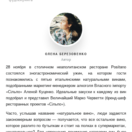
ОЛЕНА БЕРЕЗОВЕНКО
Автор
28 ноября в столичном неаполитанском ресторане Positano
состоялся эногастрономический ужин, на котором гости
познакомились с пятью итальянскими натуральными винами,
подобранными маркетинг-менеджером алкоголя Власного імпорту
«Сільпо» Аленой Куценко. Идеальные закуски к каждому из вин
подобрал и представил Величайший Марко Черветти (бренд-шеф
ресторанных проектов «Сільпо»).
Часто, услышав название «натуральное вино», люди задаются
закономерным вопросом — получается, что все остальное вино,
которое разлито по бутылкам и стоит на полках в супермаркетах,
ненатуральное? Для упрощения понимания категории вин было