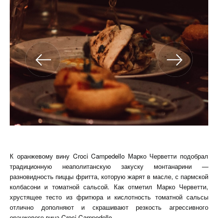
К оранжевому вину Croci Campedello Марко Черветти подобрал
традиционную неаполитанскую закуску монтанарини —
разновидность пиццы фритта, которую жарят в масле, с пармской
колбасони и томатной сальсой. Как отметил Марко Черветти,
хрустящее тесто из фритюра и кислотность томатной сальсы
отлично дополняют и скрашивают резкость агрессивного
оранжевого вина Croci Campedello.