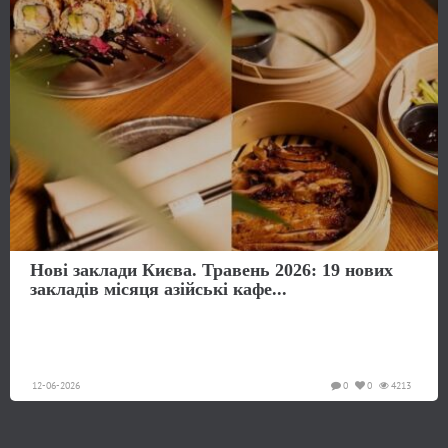
Нові заклади Києва. Травень 2026: 19 нових
закладів місяця азійські кафе...
12-06-2026
0
0
4213