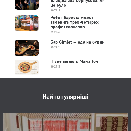
Владислава Корпусова. Як
це було
7419
Робот-бариста может
заменить трех-четырех
профессионалов
2162
Бар Gimlet — еда на будни
2470
Пісне меню в Мама Гочі
2585
Найпопулярніші