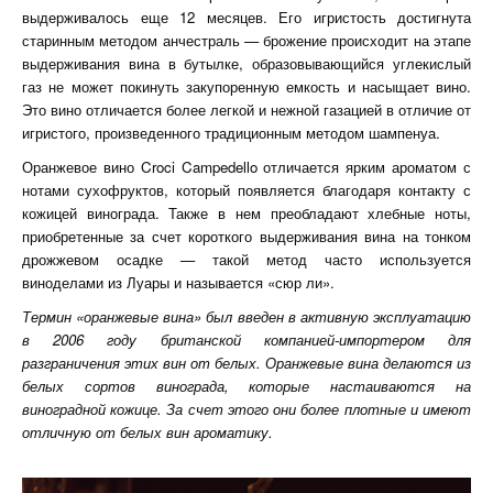
выдерживалось еще 12 месяцев. Его игристость достигнута
старинным методом анчестраль — брожение происходит на этапе
выдерживания вина в бутылке, образовывающийся углекислый
газ не может покинуть закупоренную емкость и насыщает вино.
Это вино отличается более легкой и нежной газацией в отличие от
игристого, произведенного традиционным методом шампенуа.
Оранжевое вино Croci Campedello отличается ярким ароматом с
нотами сухофруктов, который появляется благодаря контакту с
кожицей винограда. Также в нем преобладают хлебные ноты,
приобретенные за счет короткого выдерживания вина на тонком
дрожжевом осадке — такой метод часто используется
виноделами из Луары и называется «сюр ли».
Термин «оранжевые вина» был введен в активную эксплуатацию
в 2006 году британской компанией-импортером для
разграничения этих вин от белых. Оранжевые вина делаются из
белых сортов винограда, которые настаиваются на
виноградной кожице. За счет этого они более плотные и имеют
отличную от белых вин ароматику.