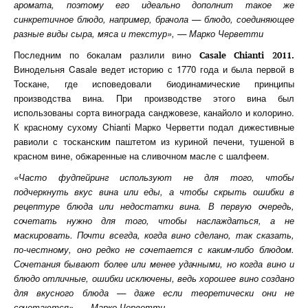
аромата, поэтому его идеально дополнит такое же
синкретичное блюдо, например, брачола — блюдо, соединяющее
разные виды сыра, мяса и текстур», — Марко Черветти
Последним по бокалам разлили вино
Casale
Chianti 2011.
Винодельня Casale ведет историю с 1770 года и была первой в
Тоскане, где исповедовали биодинамические принципы
производства вина. При производстве этого вина был
использованы сорта винограда санджовезе, канайоло и колорино.
К красному сухому Chianti Марко Черветти подал дижестивные
равиоли с тосканским паштетом из куриной печени, тушеной в
красном вине, обжаренные на сливочном масле с шалфеем.
«Часто фудпейринг используют не для того, чтобы
подчеркнуть вкус вина или еды, а чтобы скрыть ошибки в
рецептуре блюда или недостатки вина. В первую очередь,
сочетать нужно для того, чтобы наслаждаться, а не
маскировать. Почти всегда, когда вино сделано, так сказать,
по-честному, оно редко не сочетается с каким-либо блюдом.
Сочетания бывают более или менее удачными, но когда вино и
блюдо отличные, ошибки исключены, ведь хорошее вино создано
для вкусного блюда — даже если теоретически они не
сочетаются», — Марко Черветти