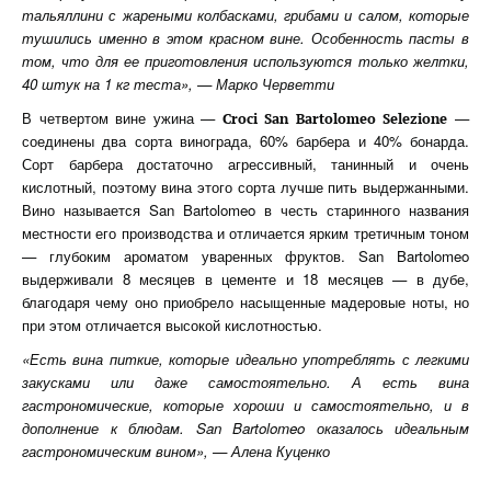
тальяллини с жареными колбасками, грибами и салом, которые
тушились именно в этом красном вине. Особенность пасты в
том, что для ее приготовления используются только желтки,
40 штук на 1 кг теста», — Марко Черветти
В четвертом вине ужина —
—
Croci
San
Bartolomeo
Selezione
соединены два сорта винограда, 60% барбера и 40% бонарда.
Сорт барбера достаточно агрессивный, танинный и очень
кислотный, поэтому вина этого сорта лучше пить выдержанными.
Вино называется San Bartolomeo в честь старинного названия
местности его производства и отличается ярким третичным тоном
— глубоким ароматом уваренных фруктов. San Bartolomeo
выдерживали 8 месяцев в цементе и 18 месяцев — в дубе,
благодаря чему оно приобрело насыщенные мадеровые ноты, но
при этом отличается высокой кислотностью.
«Есть вина питкие, которые идеально употреблять с легкими
закусками или даже самостоятельно. А есть вина
гастрономические, которые хороши и самостоятельно, и в
дополнение к блюдам. San Bartolomeo оказалось идеальным
гастрономическим вином», — Алена Куценко