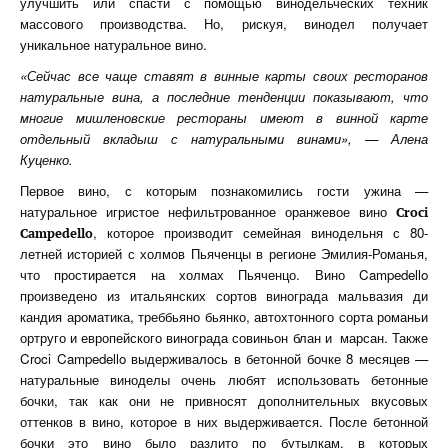
улучшить или спасти с помощью винодельческих техник
массового производства. Но, рискуя, винодел получает
уникальное натуральное вино.
«Сейчас все чаще ставят в винные карты своих ресторанов
натуральные вина, а последние тенденции показывают, что
многие мишленовские рестораны имеют в винной карте
отдельный вкладыш с натуральными винами», — Алена
Куценко.
Первое вино, с которым познакомились гости ужина —
натуральное игристое нефильтрованное оранжевое вино
Croci
, которое производит семейная винодельня с 80-
Campedello
летней историей с холмов Пьяченцы в регионе Эмилия-Романья,
что простирается на холмах Пьяченцо. Вино Campedello
произведено из итальянских сортов винограда мальвазия ди
кандия ароматика, треббьяно бьянко, автохтонного сорта романьи
ортруго и европейского винограда совиньон блан и марсан. Также
Croci Campedello выдерживалось в бетонной бочке 8 месяцев —
натуральные виноделы очень любят использовать бетонные
бочки, так как они не привносят дополнительных вкусовых
оттенков в вино, которое в них выдерживается. После бетонной
бочки это вино было разлито по бутылкам, в которых