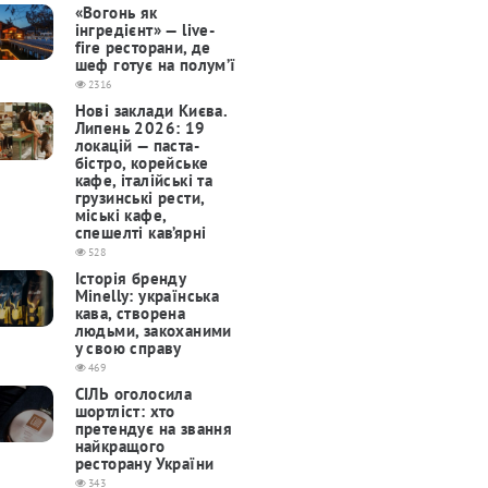
«Вогонь як
інгредієнт» — live-
fire ресторани, де
шеф готує на полум’ї
2316
Нові заклади Києва.
Липень 2026: 19
локацій — паста-
бістро, корейське
кафе, італійські та
грузинські рести,
міські кафе,
спешелті кав’ярні
528
Історія бренду
Minelly: українська
кава, створена
людьми, закоханими
у свою справу
469
СІЛЬ оголосила
шортліст: хто
претендує на звання
найкращого
ресторану України
343