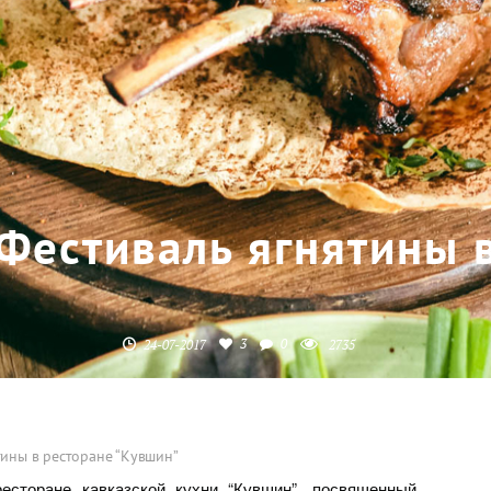
Фестиваль ягнятины 
3
0
24-07-2017
2735
тины в ресторане “Кувшин”
есторане кавказской кухни “Кувшин”, посвященный