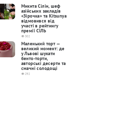
Микита Сілін, шеф
азійських закладів
«Зірочка» та Kitsunya
відмовився від
участі в рейтингу
премії СІЛЬ
302
Маленький торт —
великий момент: де
у Львові шукати
бенто-торти,
авторські десерти та
смачні солодощі
292