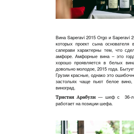
Вина Saperavi 2015 Orgo и Saperavi 20
которых проект сына основателя ви
саперави характерны тем, что сде
амфоре. Амфорные вина – это гордо
хорошо проявляется в белых вина
довольно молодое, 2015 года. Бытуе
Грузии красные, однако это ошибочн
застольях чаще пьют белое вино,
виноград.
— шеф с 36-лет
Тристан Арабули
работает на позиции шефа.