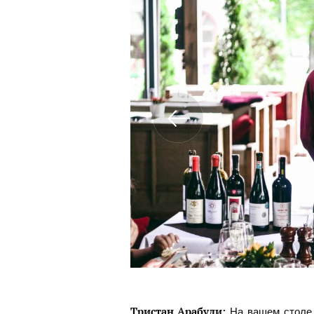
На вашем столе 
Тристан Арабули: