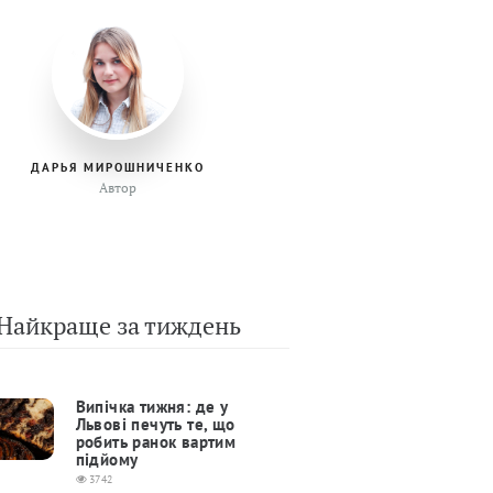
ДАРЬЯ МИРОШНИЧЕНКО
Автор
Найкраще за тиждень
Випічка тижня: де у
Львові печуть те, що
робить ранок вартим
підйому
3742