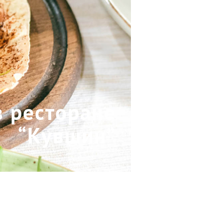
в ресторане
“Кувшин”