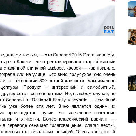
едлагаем гостям, — это Saperavi 2016 Gremi semi-dry.
ыре в Кахети, где отреставрировали старый винный
 в старинной глиняной амфоре, квеври — как правило,
огреба или на улице. Это вино полусухое, оно очень
ли по технологии 300-летней давности, максимально
ецептуры. Продукт – интересный и самобытный,
 других остаться непонятным. Но, в любом случае, не
 Saperavi от Dakishvili Family Vineyards – семейной
вина уже более ста лет. Вино является одним из
м» производстве Грузии. Это идеальное сочетание
утылки и этикетки. Более классический вариант —
о в переводе означает “благовещение, благая весть”.
дложенных фестивальных позиций. Очень элегантный