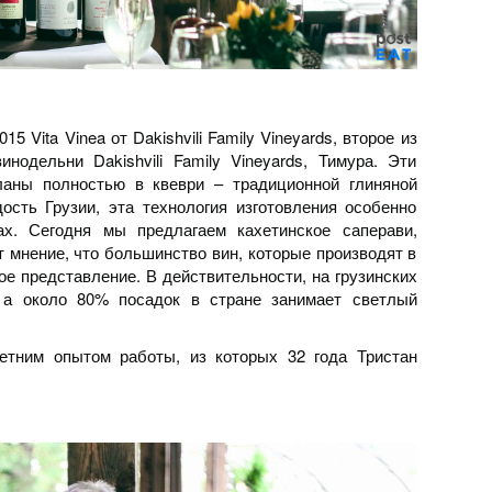
15 Vita Vinea от Dakishvili Family Vineyards, второе из
нодельни Dakishvili Family Vineyards, Тимура. Эти
ланы полностью в квеври – традиционной глиняной
сть Грузии, эта технология изготовления особенно
х. Сегодня мы предлагаем кахетинское саперави,
т мнение, что большинство вин, которые производят в
ое представление. В действительности, на грузинских
 а около 80% посадок в стране занимает светлый
ним опытом работы, из которых 32 года Тристан