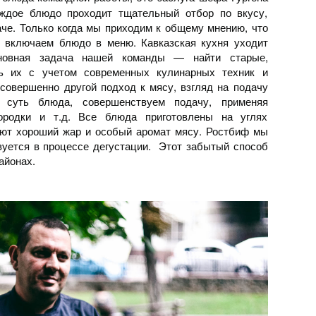
ждое блюдо проходит тщательный отбор по вкусу,
аче. Только когда мы приходим к общему мнению, что
ы включаем блюдо в меню. Кавказская кухня уходит
новная задача нашей команды — найти старые,
ть их с учетом современных кулинарных техник и
 совершенно другой подход к мясу, взгляд на подачу
 суть блюда, совершенствуем подачу, применяя
ородки и т.д. Все блюда приготовлены на углях
ают хороший жар и особый аромат мясу. Ростбиф мы
твуется в процессе дегустации. Этот забытый способ
айонах.