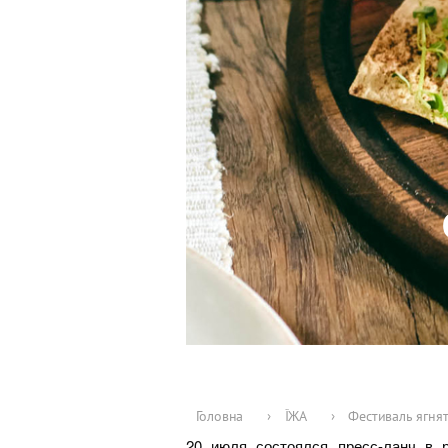
Головна
›
ЇЖА
›
Фестиваль ягня
20 июля состоялся пресс-ланч в р