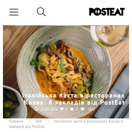
Італійська паста в ресторанах
Києва: 6 закладів від PostEat
0
0
13-05-2024
5971
Головна
›
ЇЖА
›
Італійська паста в ресторанах Києва: 6
закладів від PostEat