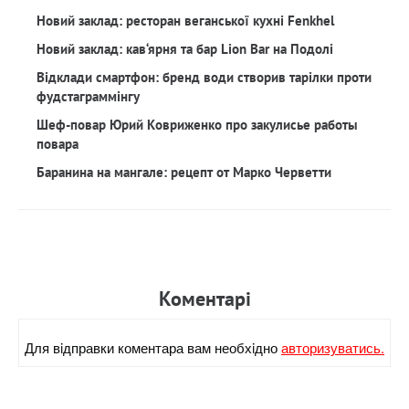
Новий заклад: ресторан веганської кухні Fenkhel
Новий заклад: кав‘ярня та бар Lion Bar на Подолі
Відклади смартфон: бренд води створив тарілки проти
фудстаграммінгу
Шеф-повар Юрий Ковриженко про закулисье работы
повара
Баранина на мангале: рецепт от Марко Черветти
Коментарi
Для вiдправки коментара вам необхiдно
авторизуватись.