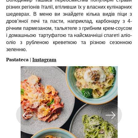
різних регіонів Італії, втіливши їх у власних кулінарних
шедеврах. В меню ви знайдете кілька видів піци з
дров’яної печі та пасти, наприклад, карбонару з 4-
річним пармезаном, тальятеле з грибним крем-соусом
і домашньою тартуфатою та найсмачніші спагеті аліо-
оліо з рубленою креветкою та різною сезонною
зеленню.
Pastateca |
Instagram