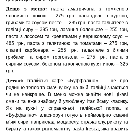
Дещо з меню:
паста аматричана з томленою
яловичою щокою – 275 грн, папарделе з куркою,
грибами та соусом песто — 285 грн, паста тальятеле в
голівці сиру – 395 грн, лазанья болоньєзе – 255 грн,
паста з лососем та креветками у вершковому соусі –
485 грн, паста з телятиною та томатами – 275 грн,
спагеті карбонара – 255 грн, тальятеле з білими
грибами та сиром горгонзола – 275 грн, паста з
сирним соусом, беконом та копченою курятиною – 325
грн.
Деталі:
Італійські кафе «Буффаліно» — це про
родинне тепло та смачну їжу, на якій італійці знаються
чи не найкраще. В меню можна знайти нові цікаві
смаки та вже знайому й улюблену італійську класику.
Як на кухні у справжньої італійської nonna, в
«Буффаліно» власноруч готують неймовірно смачні
м’які сири, наприклад, моцарелу, страчателу, рикоту та
бурату, а також різноманітну pasta fresca, яка вразить