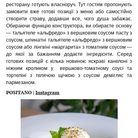
ресторану готують власноруч. Тут гостям пропонують
замовити вже готові позиції з меню або самостійно
створити страву, додавши все, чого душа забажає.
Обираючи функцію конструктора, ви обираєте основу
— тальятеле «альфредо» з вершковим соусом пасту з
соусом, шпинатні тальятеле «альфредо» з вершковим
соусом або лінгвіні «маргарита» з томатним соусом —
до якої за бажанням додаєте інгредієнти. Серед
готових позицій є кілька новинок: яскраві канелоні з
ніжним кроликом у вершково-томатному соусі та
тортеліні з телячою щічкою з соусом демігляс та
пармезаном.
POSITANO |
Instagram