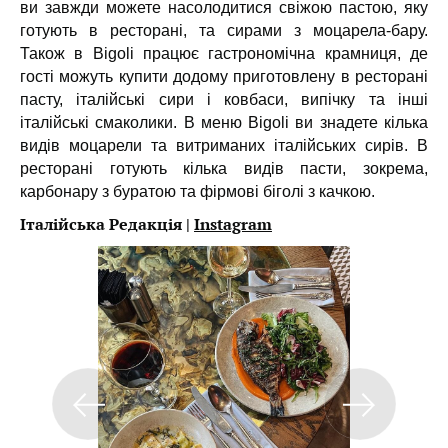
ви завжди можете насолодитися свіжою пастою, яку
готують в ресторані, та сирами з моцарела-бару.
Також в Bigoli працює гастрономічна крамниця, де
гості можуть купити додому приготовлену в ресторані
пасту, італійські сири і ковбаси, випічку та інші
італійські смаколики. В меню Bigoli ви знадете кілька
видів моцарели та витриманих італійських сирів. В
ресторані готують кілька видів пасти, зокрема,
карбонару з буратою та фірмові біголі з качкою.
Італійська Редакція |
Instagram