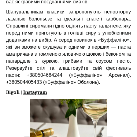
вас яскравими поєднаннями смаків.
Шанувальникам класики запропонують неповторну
лазанью болоньєзе та ідеальні спагеті карбонара.
Справжні сиромани гідно оцінять пасту тальятеле, яку
перед ними приготують в голівці сиру з улюбленими
додатками на вибір. А серед новинок в «Буффаліно»,
які ви зможете скушувати одними з перших — паста
аматричана з томленою яловичою щокою і беконом та
папарделе з куркою, грибами та соусом песто.
Резервуйте стіл та влаштовуйте свій фестиваль
пасти: +380504684244 («Буффаліно» Арсенал),
+380504405433 («Буффаліно» Оболонь).
Bigoli |
Instagram