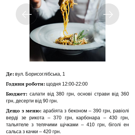
Де:
вул. Борисоглібська, 1
Години роботи:
щодня 12:00-22:00
Бюджет:
салати від 380 грн, основі страви від 360
грн, десерти від 90 грн.
Дещо з меню:
арабіята з беконом – 390 грн, равіолі
верді зе рикота – 370 грн, карбонара – 430 грн,
тальятеле з телячими щічками – 410 грн, біголі ен
сальса з качки – 420 грн.