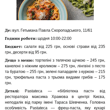
Де:
вул. Гетьмана Павла Скоропадського, 11/61
Години роботи:
щодня 10:00-22:00
Бюджет:
салати від 225 грн, основі страви від 235
грн, десерти від 95 грн.
Дещо з меню:
тортеліні з телячою щічкою – 245 грн,
канелоні з ніжним кроликом – 275 грн, лінгвіні з песто
та буратою – 255 грн, зелені папарделе з куркою – 215
грн, трюфельна паста з трьома видами грибів – 175
грн.
Деталі:
Pastateca — «бібліотека паст» від
ресторатора максима Храмова в центрі Києва,
неподалік від парку імені Тараса Шевченка. Головна
особливість Pastateca — фреш-паста, яку кухарі