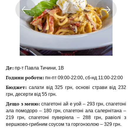
Де:
пр-т Павла Тичини, 1В
Години роботи:
пн-пт 09:00-22:00, сб-нд 11:00-22:00
Бюджет:
салати від 325 грн, основі страви від 232
грн, десерти від 55 грн.
Дещо з меню:
спагетоні ай е уой – 293 грн, спагетоні
ала помодоро – 180 грн, спагетоні ала салернітана –
219 грн, спагетоні пуверіела – 288 грн, равіолі з
вершково-грибним соусом та горгонзолою – 329 грн.