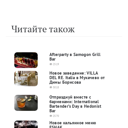
Читайте також
Afterparty в Samogon Grill
Bar
2519
Новое заведение: VILLA
DEL RE. Italia в Мукачево от
Димы Борисова
3018
Отпразднуй вместе с
барменами: International
Bartender’s Day в Hedonist
Bar
2570
Новое кальянное меню
ESHAK