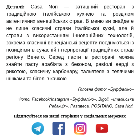
Деталі:
Сasa Nori — затишний ресторан з
традиційною італійською кухнею та розділом
автентичних венеційських страв. В меню ви знайдете
не лише класичні страви італійської кухні, але й
страви з використанням інноваційних технологій,
зокрема класичні венеціанські рецепти поєднуються із
позиціями в сучасній інтерпретації традиційних страв
регіону Венето. Серед пасти в ресторані можна
знайти пасту арабіята з беконом, равіолі верді з
рикотою, класичну карбонару, тальятеле з телячими
щічками та біголі з качкою.
Головна фото: «Буффаліно»
Фото: Facebook/Instagram «Буффаліно», Bigoli, «Італійська
Редакція», Pastateca, POSITANO, Casa Nori.
Підписуйтеся на наші сторінки у соціальних мережах
: