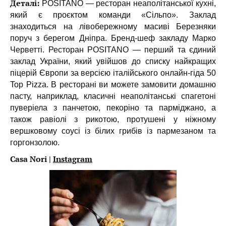
Деталі:
POSITANO — ресторан неаполітанської кухні,
який є проєктом команди «Сільпо». Заклад
знаходиться на лівобережному масиві Березняки
поруч з берегом Дніпра. Бренд-шеф закладу Марко
Черветті. Ресторан POSITANO — перший та єдиний
заклад України, який увійшов до списку найкращих
піцерій Європи за версією італійського онлайн-гіда 50
Top Pizza. В ресторані ви можете замовити домашню
пасту, наприклад, класичні неаполітанські спагетоні
пуверіела з панчетою, пекоріно та парміджано, а
також равіолі з рикотою, протушені у ніжному
вершковому соусі із білих грибів із пармезаном та
горгонзолою.
Casa Nori |
Instagram