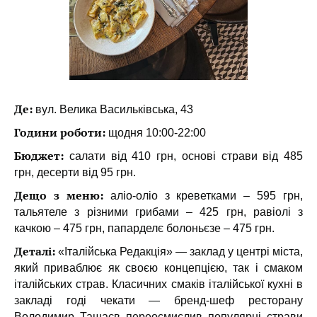
Де:
вул. Велика Васильківська, 43
Години роботи:
щодня 10:00-22:00
Бюджет:
салати від 410 грн, основі страви від 485
грн, десерти від 95 грн.
Дещо з меню:
аліо-оліо з креветками – 595 грн,
тальятеле з різними грибами – 425 грн, равіолі з
качкою – 475 грн, папарделє болоньєзе – 475 грн.
Деталі:
«Італійська Редакція» — заклад у центрі міста,
який приваблює як своєю концепцією, так і смаком
італійських страв. Класичних смаків італійської кухні в
закладі годі чекати — бренд-шеф ресторану
Володимир Ташаєв переосмислив популярні страви