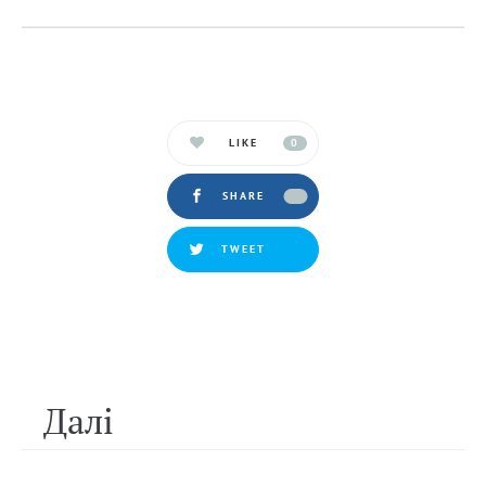
LIKE
0
SHARE
TWEET
Далi