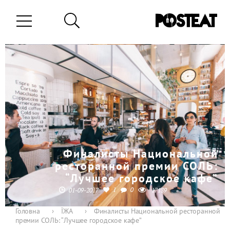
Финалисты Национальной
ресторанной премии СОЛЬ:
“Лучшее городское кафе”
1
0
01-09-2017
17189
Головна
›
ЇЖА
›
Финалисты Национальной ресторанной
премии СОЛЬ: “Лучшее городское кафе”