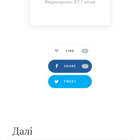
Яворницкого, 57,1 этаж
LIKE
1
SHARE
TWEET
Далi