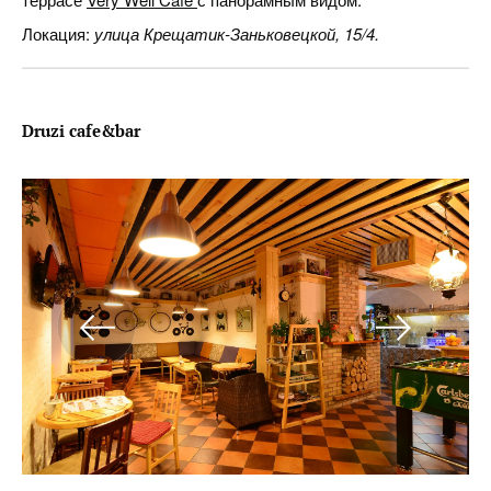
Локация:
улица Крещатик-Заньковецкой, 15/4.
Druzi
cafe
&
bar