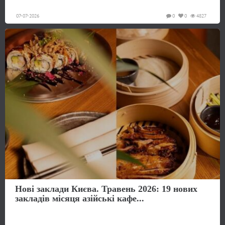
07-07-2026
0
0
4827
Нові заклади Києва. Травень 2026: 19 нових
закладів місяця азійські кафе...