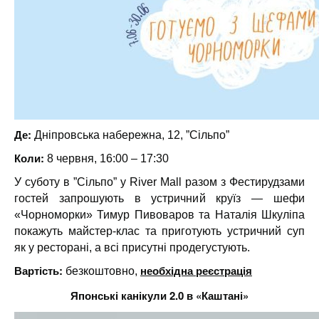
Де:
Дніпровська набережна, 12, ”Сільпо”
Коли:
8 червня, 16:00 – 17:30
У суботу в ”Сільпо” у River Mall разом з Фестирудзами
гостей запрошують в устричний круїз — шефи
«Чорноморки» Тимур Пивоваров та Наталія Шкуліпа
покажуть майстер-клас та приготують устричний суп
як у ресторані, а всі присутні продегустують.
Вартість:
необхідна реєстрація
безкоштовно,
Японські канікули 2.0 в «Каштані»