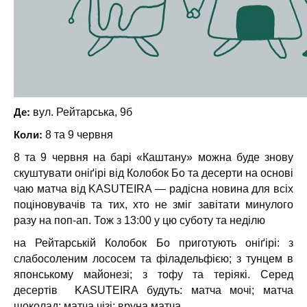
Де:
вул. Рейтарська, 9б
Коли:
8 та 9 червня
8 та 9 червня на барі «Каштану» можна буде знову
скуштувати оніґірі від Колобок Бо та десерти на основі
чаю матча від KASUTEIRA — радісна новина для всіх
поціновувачів та тих, хто не зміг завітати минулого
разу на поп-ап. Тож з 13:00 у цю суботу та неділю
на Рейтарській Колобок Бо приготують оніґірі: з
слабосоленим лососем та філадельфією; з тунцем в
японському майонезі; з тофу та теріякі. Серед
десертів KASUTEIRA будуть: матча мочі; матча
шоколад; матча чізі; вруна матча.