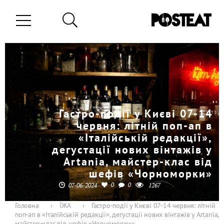
Гастро-події у Києві 07-14
червня: літній поп-ап в
«Італійській редакції»,
дегустації нових вінтажів у
Artania, майстер-клас від
шефів «Чорноморки»
0
0
07-06-2024
1267
Головна
›
ЇЖА
›
Гастро-події у Києві 07-14 червня: літній
поп-ап в «Італійській редакції», дегустації нових вінтажів у Artania,
майстер-клас від шефів «Чорноморки»