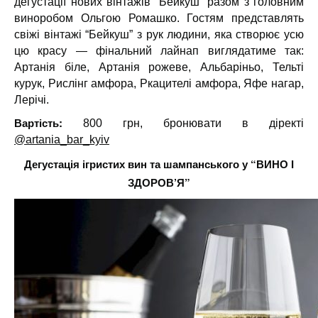
дегустації нових вінтажів “Бейкуш” разом з головним
виноробом Ольгою Ромашко. Гостям представлять
свіжі вінтажі “Бейкуш” з рук людини, яка створює усю
цю красу — фінальний лайнап виглядатиме так:
Артанія біле, Артанія рожеве, Альбаріньо, Тельті
курук, Рислінг амфора, Ркацителі амфора, Яфе нагар,
Лерічі.
Вартість:
800 грн, бронювати в діректі
@artania_bar_kyiv
Дегустація ігристих вин та шампанського у “
ВИНО І
ЗДОРОВ’Я”