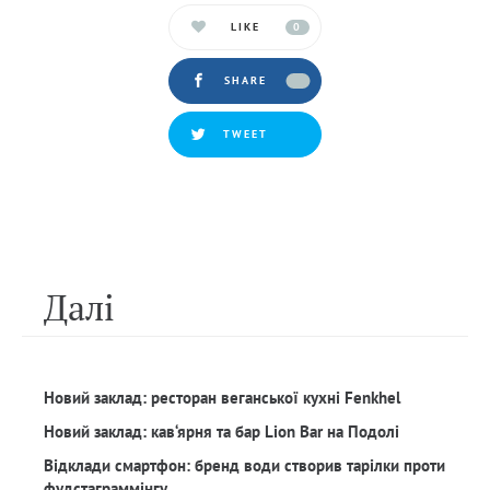
LIKE
0
SHARE
TWEET
Далi
Новий заклад: ресторан веганської кухні Fenkhel
Новий заклад: кав‘ярня та бар Lion Bar на Подолі
Відклади смартфон: бренд води створив тарілки проти
фудстаграммінгу