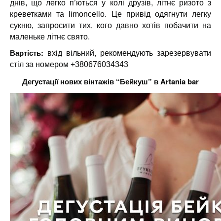
днів, що легко п’ються у колі друзів, літнє ризото з
креветками та limoncello. Це привід одягнути легку
сукню, запросити тих, кого давно хотів побачити на
маленьке літнє свято.
Вартість:
вхід вільний, рекомендують зарезервувати
стіл за номером +380676034343
Дегустації нових вінтажів “Бейкуш” в Artania bar