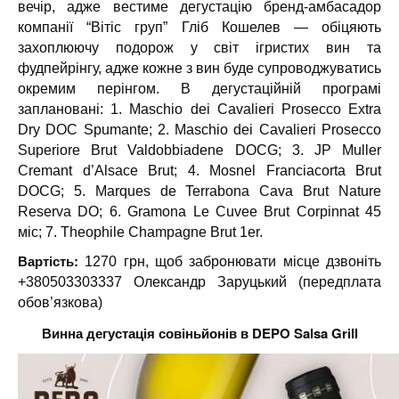
вечір, адже вестиме дегустацію бренд-амбасадор
компанії “Вітіс груп” Гліб Кошелев — обіцяють
захоплюючу подорож у світ ігристих вин та
фудпейрінгу, адже кожне з вин буде супроводжуватись
окремим перінгом. В дегустаційній програмі
заплановані: 1. Maschio dei Cavalieri Prosecco Extra
Dry DOC Spumante; 2. Maschio dei Cavalieri Prosecco
Superiore Brut Valdobbiadene DOCG; 3. JP Muller
Cremant d’Alsace Brut; 4. Mosnel Franciacorta Brut
DOCG; 5. Marques de Terrabona Cava Brut Nature
Reserva DO; 6. Gramona Le Cuvee Brut Corpinnat 45
міс; 7. Theophile Champagne Brut 1er.
Вартість:
1270 грн, щоб забронювати місце дзвоніть
+380503303337 Олександр Заруцький (передплата
обов’язкова)
Винна дегустація совіньйонів в DEPO Salsa Grill