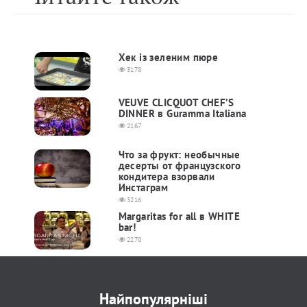
Хек із зеленим пюре
3178
VEUVE CLICQUOT CHEF’S
DINNER в Guramma Italiana
2167
Что за фрукт: необычные
десерты от французского
кондитера взорвали
Инстаграм
3216
Margaritas for all в WHITE
bar!
2270
Найпопулярніші