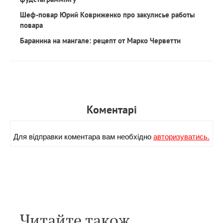
Шеф-повар Юрий Ковриженко про закулисье работы
повара
Баранина на мангале: рецепт от Марко Черветти
Коментарi
Для вiдправки коментара вам необхiдно
авторизуватись.
Читайте також