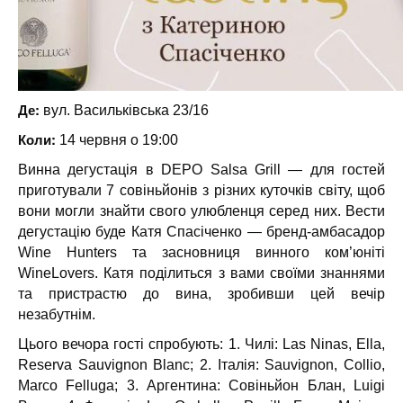
Де:
вул. Васильківська 23/16
Коли:
14 червня о 19:00
Винна дегустація в DEPO Salsa Grill — для гостей
приготували 7 совіньйонів з різних куточків світу, щоб
вони могли знайти свого улюбленця серед них. Вести
дегустацію буде Катя Спасіченко — бренд-амбасадор
Wine Hunters та засновниця винного ком’юніті
WineLovers. Катя поділиться з вами своїми знаннями
та пристрастю до вина, зробивши цей вечір
незабутнім.
Цього вечора гості спробують: 1. Чилі: Las Ninas, Ella,
Reserva Sauvignon Blanc; 2. Італія: Sauvignon, Collio,
Marco Felluga; 3. Аргентина: Совіньйон Блан, Luigi