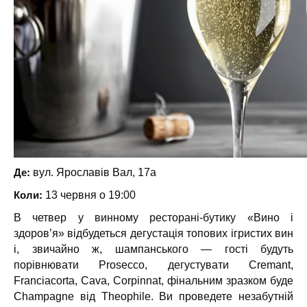
Де:
вул. Ярославів Вал, 17а
Коли:
13 червня о 19:00
В четвер у винному ресторані-бутику «Вино і
здоров’я» відбудеться дегустація топових ігристих вин
і, звичайно ж, шампанського — гості будуть
порівнювати Prosecco, дегустувати Cremant,
Franciacorta, Cava, Corpinnat, фінальним зразком буде
Champagne від Theophile. Ви проведете незабутній