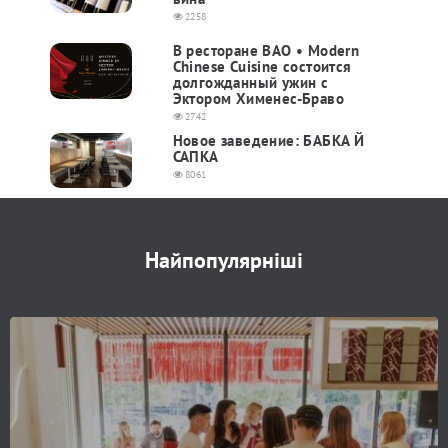
2258
В ресторане BAO • Modern
Chinese Cuisine состоится
долгожданный ужин с
Эктором Хименес-Браво
2742
Новое заведение: БАБКА Й
САПКА
8061
Найпопулярніші