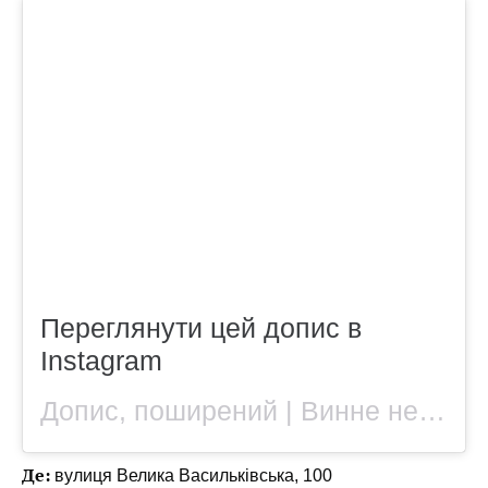
Переглянути цей допис в
Instagram
Допис, поширений | Винне необістро (@winelove.restaurant)
Де:
вулиця Велика Васильківська, 100