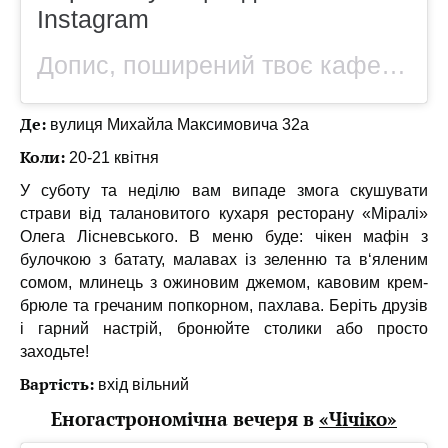
Instagram
Допис, поширений твоє кафе на районі (@spilnota.cafe)
Де:
вулиця Михайла Максимовича 32а
Коли:
20-21 квітня
У суботу та неділю вам випаде змога скушувати
страви від талановитого кухаря ресторану «Міралі»
Олега Лісневського. В меню буде: чікен мафін з
булочкою з батату, малавах із зеленню та в‘яленим
сомом, млинець з ожиновим джемом, кавовим крем-
брюле та гречаним попкорном, пахлава. Беріть друзів
і гарний настрій, бронюйте столики або просто
заходьте!
Вартість:
вхід вільний
Еногастрономічна вечеря в
«Чічіко»