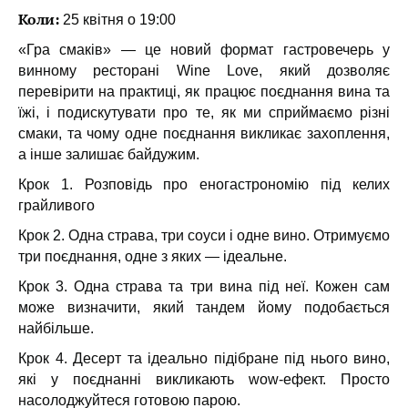
Коли:
25 квітня о 19:00
«Гра смаків» — це новий формат гастровечерь у
винному ресторані Wine Love, який дозволяє
перевірити на практиці, як працює поєднання вина та
їжі, і подискутувати про те, як ми сприймаємо різні
смаки, та чому одне поєднання викликає захоплення,
а інше залишає байдужим.
Крок 1. Розповідь про еногастрономію під келих
грайливого
Крок 2. Одна страва, три соуси і одне вино. Отримуємо
три поєднання, одне з яких — ідеальне.
Крок 3. Одна страва та три вина під неї. Кожен сам
може визначити, який тандем йому подобається
найбільше.
Крок 4. Десерт та ідеально підібране під нього вино,
які у поєднанні викликають wow-ефект. Просто
насолоджуйтеся готовою парою.