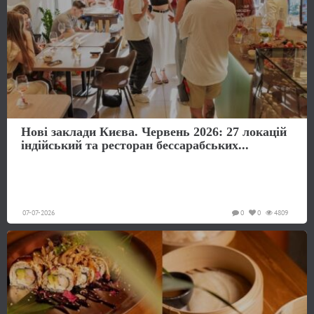
Нові заклади Києва. Червень 2026: 27 локацій
індійський та ресторан бессарабських...
07-07-2026
0
0
4809