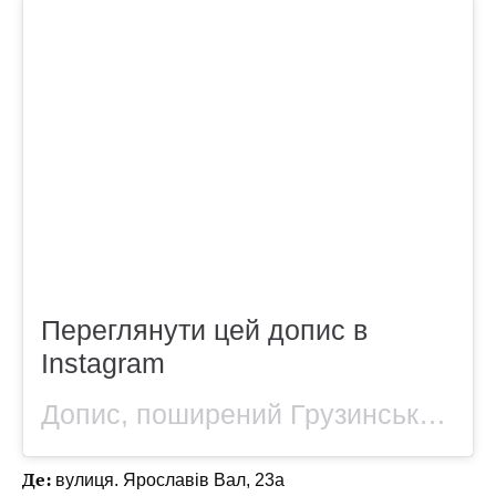
Переглянути цей допис в
Instagram
Допис, поширений Грузинський ресторан | Київ (@chichiko.moderngeorgian)
Де:
вулиця. Ярославів Вал, 23а