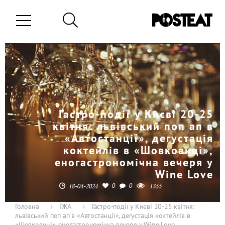
Гастро-події у Києві 20-25
квітня: львівський поп ап в
«Автостанції», дегустація
коктейлів в «Шовковиці»,
еногастрономічна вечеря у
Wine Love
0
0
18-04-2024
1355
Головна
›
ЇЖА
›
Гастро-події у Києві 20-25 квітня:
львівський поп ап в «Автостанції», дегустація коктейлів в
«Шовковиці», еногастрономічна вечеря у Wine Love