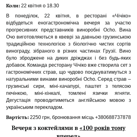
Коли:
22 квітня о 18.30
В понеділок, 22 квітня, в ресторані «Чічіко»
відбудеться еногастрономічна вечеря за участю
прогресивних представників виноробні Ocho. Вина
Очо виготовляються в квеврі за давньою грузинською
традиційною технологією з біологічно чистих сортів
винограду, зібраного в різних частинах Грузії. Вино
було зброджене на диких дріжджах і без будь-яких
добавок. Команда ресторану Чічіко вже створила сет з
гастрономічних страв, що чудово поєднуватимуться з
натуральними винами виноробні Ocho. Серед страв –
грузинські сири, міні-хачапурі, паштет з телясою
печінкою, міні-хінкалі, томлені язички ягняти.
Дегустація проводитиметься англійською мовою з
українським перекладом.
Вартість:
2250 грн, бронювання місць +380688737878
Вечеря з коктейлями в
«100 років тому
вперед»