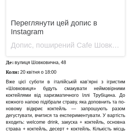
Переглянути цей допис в
Instagram
Допис, поширений Cafe Шовковиця: Італійська кав’ярня з ігристим (@shovkoviza)
Де:
вулиця Шовковична, 48
Коли:
20 квітня о 18:00
Вже цієї суботи в італійській кав’ярні з ігристим
«Шовковиця» будуть смакувати неймовірними
коктейлями від харизматичного Іллі Трубіцина. До
кожного напою підібрали страву, яка доповнить та по-
новому відкриє коктейль — запрошують разом
дегустувати, вчитися та експериментувати. У вартість
входить: welcome drink, закуска + коктейль, основна
страва + коктейль, десерт + коктейль. Кількість місць