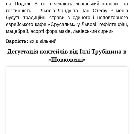
на Подолі. В гості чекають львівський колорит та
гостинність — Льолю Ланду та Пані Стефу. В меню
будуть традиційні страви з єдиного і неповторного
єврейського кафе «Єрусалим» у Львові: гефілте фіш,
мацебрай, асорті форшмаків, львівський сирник.
Вартість:
вхід вільний
Дегустація коктейлів від Іллі Трубіцина в
«Шовковиці»