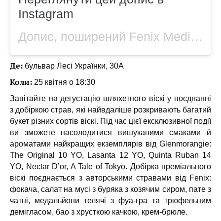
Instagram
Допис, поширений Fenix Mediterranean (@fenix_mediterranean)
Де:
бульвар Лесі Українки, 30А
Коли:
25 квітня о 18:30
Завітайте на дегустацію шляхетного віскі у поєднанні
з добіркою страв, які найвдаліше розкривають багатий
букет різних сортів віскі. Під час цієї ексклюзивної події
ви зможете насолодитися вишуканими смаками й
ароматами найкращих екземплярів від Glenmorangie:
The Original 10 YO, Lasanta 12 YO, Quinta Ruban 14
YO, Nectar D’or, A Tale of Tokyo. Добірка преміального
віскі поєднається з авторськими стравами від Fenix:
фокача, салат на мусі з буряка з козячим сиром, пате з
чатні, медальйони телячі з фуа-гра та трюфельним
демігласом, бао з хрусткою качкою, крем-брюле.