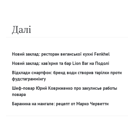
Далi
Новий заклад: ресторан веганської кухні Fenkhel
Новий заклад: кав‘ярня та бар Lion Bar на Подолі
Відклади смартфон: бренд води створив тарілки проти
фудстаграммінгу
Шеф-повар Юрий Ковриженко про закулисье работы
повара
Баранина на мангале: рецепт от Марко Черветти