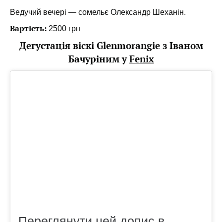
Ведучий вечері — сомельє Олександр Шеханін.
Вартість:
2500 грн
Дегустація віскі Glenmorangie з Іваном
Бачуріним у
Fenix
Переглянути цей допис в