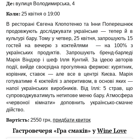
Де:
вулиця Володимирська, 4
Коли:
25 квітня о 19:00
В ресторані Євгена Клопотенко та Інни Поперешнюк
продовжують досліджувати українське — тепер й в
культурі бару. Тому у четвер, 25 квітня, запрошують 15
гостей на вечерю з коктейлями — на 100% з
українських продуктів. Запрошують бренд-барледі
Марія Віндзор і шеф Ілля Кунтий. За ідеєю авторів
події, вийде своєрідна прогулянка фермою: курятник,
корівник, ставок — але все в центрі Києва. Марія
готуватиме 4 коктейлі з аперитивом, в основі яких —
напої українських виробників. Від Іллі: 5 страв, що
супроводжуватимуть нетипове меню бару. Атмосфера
«червоної кімнати» доповнить українсько-смачне
дійство.
Вартість:
2550 грн,
придбати квиток
Гастровечеря «Гра смаків» у
Wine Love