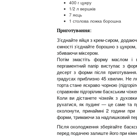
400 г цукру
1/2 л вершків
7 яєць
1 столова ложка борошна
Приготування:
З’єднайте яйця з крем-сиром, додаюч
ємності з’єднайте борошно з цукром,
збиваючи міксером.
Потім змастіть форму маслом і в
пергаментний папір виступає з фор
десерт з форми після приготування
градусах приблизно 45 хвилин. Не л
торта стане яскраво чорною (підгорі
справжнім підгорілим баскським чізке
Коли ви дістанете чізкейк з духовки
рухатися, як пудинг — це саме та п
охолонути, принаймні 2 години при 
форми, тримаючи за надлишковий пер
Після охолодження зберігайте баскс
перед подачею залиште його при кімна