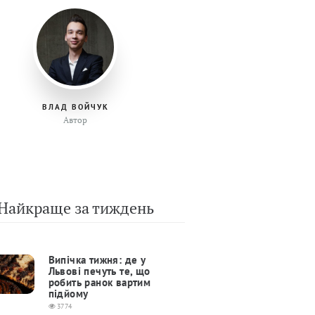
ВЛАД ВОЙЧУК
Автор
Найкраще за тиждень
Випічка тижня: де у
Львові печуть те, що
робить ранок вартим
підйому
3774