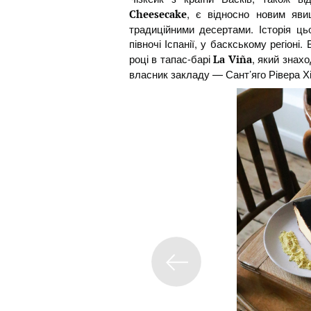
, є відносно новим явищ
Cheesecake
традиційними десертами. Історія ць
півночі Іспанії, у баскському регіоні
році в тапас-барі
, який знах
La Viña
власник закладу — Сант’яго Рівера Хім