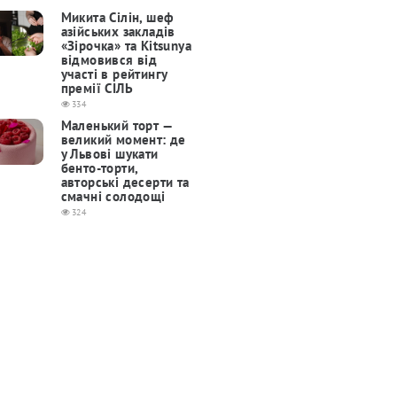
Микита Сілін, шеф
азійських закладів
«Зірочка» та Kitsunya
відмовився від
участі в рейтингу
премії СІЛЬ
334
Маленький торт —
великий момент: де
у Львові шукати
бенто-торти,
авторські десерти та
смачні солодощі
324