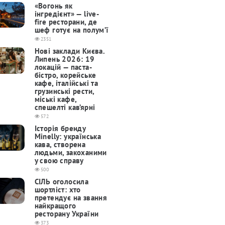
«Вогонь як
інгредієнт» — live-
fire ресторани, де
шеф готує на полум’ї
2351
Нові заклади Києва.
Липень 2026: 19
локацій — паста-
бістро, корейське
кафе, італійські та
грузинські рести,
міські кафе,
спешелті кав’ярні
572
Історія бренду
Minelly: українська
кава, створена
людьми, закоханими
у свою справу
500
СІЛЬ оголосила
шортліст: хто
претендує на звання
найкращого
ресторану України
373