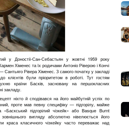
ий у Доностії-Сан-Себастьян у жовтні 1959 року
армен Хіменес та їх родичами Антоніо Ріверою і Кончі
— Сантьяго Рівера Хіменес. З самого початку у закладі
до клієнтів були пріоритетом в роботі. Тут гостям
ухню країни Басків, засновану на першокласних
ні закладу.
ецепт ніхто й сподівався на його майбутній успіх по
ачний, проте мав певну специфіку — підгорілу, майже
а «Баскський підгорілий чізкейк» або Basque Burnt
 зовнішнього вигляду абсолютно нівелюється його
ли краса класичного чізкейку часто переважає над