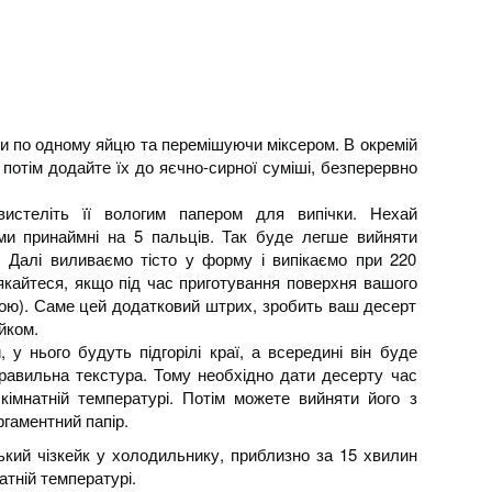
и по одному яйцю та перемішуючи міксером. В окремій
 потім додайте їх до яєчно-сирної суміші, безперервно
истеліть її вологим папером для випічки. Нехай
ми принаймні на 5 пальців. Так буде легше вийняти
. Далі виливаємо тісто у форму і випікаємо при 220
якайтеся, якщо під час приготування поверхня вашого
лою). Саме цей додатковий штрих, зробить ваш десерт
йком.
, у нього будуть підгорілі краї, а всередині він буде
равильна текстура. Тому необхідно дати десерту час
кімнатній температурі. Потім можете вийняти його з
гаментний папір.
ький чізкейк у холодильнику, приблизно за 15 хвилин
тній температурі.