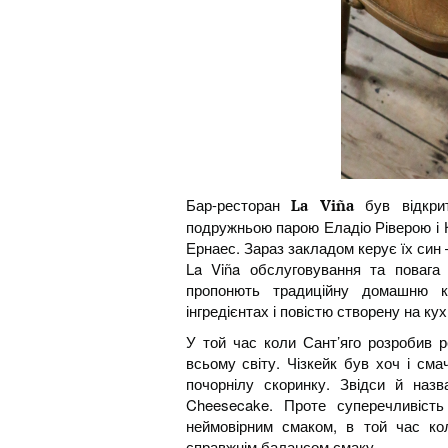
Бар-ресторан
був відкрит
La Viña
подружньою парою Еладіо Ріверою і К
Ернаес. Зараз закладом керує їх син 
La Viña обслуговування та повага 
пропонють традиційну домашню к
інгредієнтах і повістю створену на кух
У той час коли Сант’яго розробив р
всьому світу. Чізкейк був хоч і см
почорнілу скоринку. Звідси й назв
Cheesecake. Проте суперечливість
неймовірним смаком, в той час ко
справжнім балансом смаку.