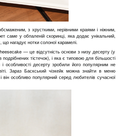
обсмаженим, з хрусткими, нерівними краями і ніжним,
ет саме у обпаленій скоринці, яка додає унікальний,
 що нагадує нотки солоної карамелі.
heesecake — це відсутність основи з низу десерту (у
з подрібнених тістечок), і яка є типовою для більшості
ня і особливості десерту зробили його популярним не
світі. Зараз Баскський чізкейк можна знайти в меню
 і він особливо популярний серед любителів сучасної