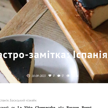
астро-замітка: Іспані
0
0
18-09-2023
6334
Іспанія. Баскський чізкейк
ідомий як
або
La Viña Cheesecake
Basque Burnt