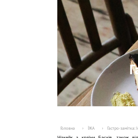
Г
Головна
›
ЇЖА
›
Гастро-замітка: 
Чізкейк з країни Басків, також в