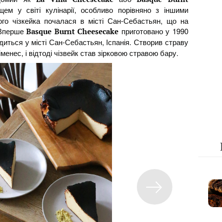
ем у світі кулінарії, особливо порівняно з іншими
ого чізкейка почалася в місті Сан-Себастьян, що на
. Вперше
приготовано у 1990
Basque Burnt Cheesecake
одиться у місті Сан-Себастьян, Іспанія. Створив страву
енес, і відтоді чізвейк став зірковою стравою бару.